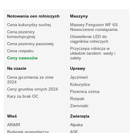
Notowania cen rolniczych
Maszyny
Cena kukurydzy suchej
Massey Ferguson MF 6S.
Nowoczesne rozwiązania
Cena pszenicy
konsumpcyjnej
Oświetlenie LED do
ciągników rolniczych
Cena pszenicy paszowej
Przyczepa rolnicza w
Cena rzepaku
układzie tandem: wady i
Ceny nawozów
zalety
Na czasie
Uprawy
Cena jęczmienia ze żniw
Jęczmień
2024
Kukurydza
Ceny gruntów ornych 2024
Pszenica ozima
Kary za brak OC
Rzepak
Ziemniaki
Wieś
Zwierzęta
ARiMR
Alpaka
Budynek gospodarczy
ASF