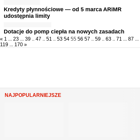
Kredyty płynnościowe — od 5 marca ARiMR
udostępnia limity
Dotacje do pomp ciepła na nowych zasadach
«
1
...
23
...
39
..
47
..
51
..
53
54
55
56
57
..
59
..
63
..
71
...
87
...
119
...
170
»
NAJPOPULARNIEJSZE