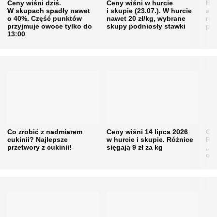
Ceny wiśni dziś.
Ceny wiśni w hurcie
Będ
W skupach spadły nawet
i skupie (23.07.). W hurcie
agr
o 40%. Część punktów
nawet 20 zł/kg, wybrane
rol
przyjmuje owoce tylko do
skupy podniosły stawki
pr
13:00
Co zrobić z nadmiarem
Ceny wiśni 14 lipca 2026
Cen
cukinii? Najlepsze
w hurcie i skupie. Różnice
Rol
przetwory z cukinii!
sięgają 9 zł za kg
„pe
obn