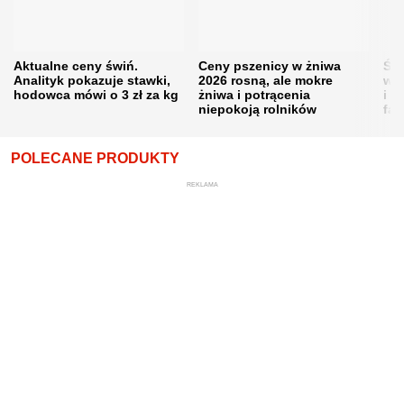
Aktualne ceny świń.
Ceny pszenicy w żniwa
Ści
Analityk pokazuje stawki,
2026 rosną, ale mokre
war
hodowca mówi o 3 zł za kg
żniwa i potrącenia
i w
niepokoją rolników
fał
POLECANE PRODUKTY
REKLAMA