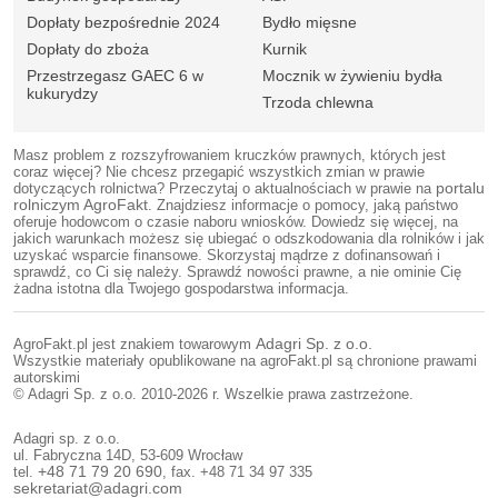
Dopłaty bezpośrednie 2024
Bydło mięsne
Dopłaty do zboża
Kurnik
Przestrzegasz GAEC 6 w
Mocznik w żywieniu bydła
kukurydzy
Trzoda chlewna
Masz problem z rozszyfrowaniem kruczków prawnych, których jest
coraz więcej? Nie chcesz przegapić wszystkich zmian w prawie
dotyczących rolnictwa? Przeczytaj o aktualnościach w prawie na
portalu
rolniczym AgroFakt
. Znajdziesz informacje o pomocy, jaką państwo
oferuje hodowcom o czasie naboru wniosków. Dowiedz się więcej, na
jakich warunkach możesz się ubiegać o odszkodowania dla rolników i jak
uzyskać wsparcie finansowe. Skorzystaj mądrze z dofinansowań i
sprawdź, co Ci się należy. Sprawdź nowości prawne, a nie ominie Cię
żadna istotna dla Twojego gospodarstwa informacja.
AgroFakt.pl jest znakiem towarowym
Adagri Sp. z o.o.
Wszystkie materiały opublikowane na agroFakt.pl są chronione prawami
autorskimi
© Adagri Sp. z o.o. 2010-2026 r. Wszelkie prawa zastrzeżone.
Adagri sp. z o.o.
ul. Fabryczna 14D, 53-609 Wrocław
tel.
+48 71 79 20 690
, fax. +48 71 34 97 335
sekretariat@adagri.com