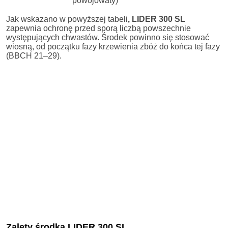
powojowaty)
Jak wskazano w powyższej tabeli
, LIDER 300 SL
zapewnia ochronę przed sporą liczbą powszechnie
występujących chwastów. Środek powinno się stosować
wiosną, od początku fazy krzewienia zbóż do końca tej fazy
(BBCH 21–29).
Zalety środka LIDER 300 SL