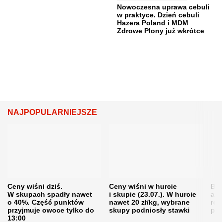
Nowoczesna uprawa cebuli
w praktyce. Dzień cebuli
Hazera Poland i MDM
Zdrowe Plony już wkrótce
NAJPOPULARNIEJSZE
Ceny wiśni dziś.
Ceny wiśni w hurcie
Będ
W skupach spadły nawet
i skupie (23.07.). W hurcie
agr
o 40%. Część punktów
nawet 20 zł/kg, wybrane
rol
przyjmuje owoce tylko do
skupy podniosły stawki
pr
13:00