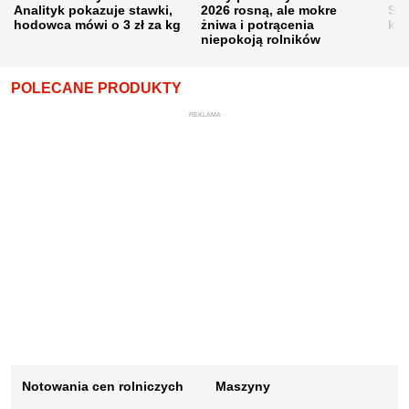
Analityk pokazuje stawki,
2026 rosną, ale mokre
Sku
hodowca mówi o 3 zł za kg
żniwa i potrącenia
kon
niepokoją rolników
POLECANE PRODUKTY
REKLAMA
Notowania cen rolniczych
Maszyny