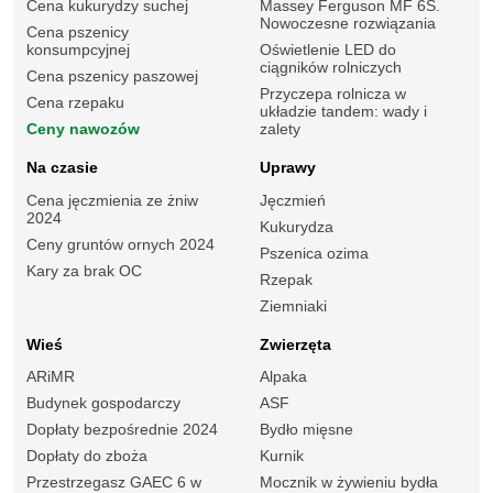
Cena kukurydzy suchej
Massey Ferguson MF 6S.
Nowoczesne rozwiązania
Cena pszenicy
konsumpcyjnej
Oświetlenie LED do
ciągników rolniczych
Cena pszenicy paszowej
Przyczepa rolnicza w
Cena rzepaku
układzie tandem: wady i
Ceny nawozów
zalety
Na czasie
Uprawy
Cena jęczmienia ze żniw
Jęczmień
2024
Kukurydza
Ceny gruntów ornych 2024
Pszenica ozima
Kary za brak OC
Rzepak
Ziemniaki
Wieś
Zwierzęta
ARiMR
Alpaka
Budynek gospodarczy
ASF
Dopłaty bezpośrednie 2024
Bydło mięsne
Dopłaty do zboża
Kurnik
Przestrzegasz GAEC 6 w
Mocznik w żywieniu bydła