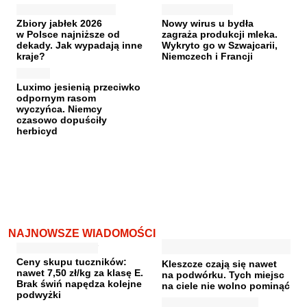
Zbiory jabłek 2026
Nowy wirus u bydła
w Polsce najniższe od
zagraża produkcji mleka.
dekady. Jak wypadają inne
Wykryto go w Szwajcarii,
kraje?
Niemczech i Francji
Luximo jesienią przeciwko
odpornym rasom
wyczyńca. Niemcy
czasowo dopuściły
herbicyd
NAJNOWSZE WIADOMOŚCI
Ceny skupu tuczników:
Kleszcze czają się nawet
nawet 7,50 zł/kg za klasę E.
na podwórku. Tych miejsc
Brak świń napędza kolejne
na ciele nie wolno pominąć
podwyżki