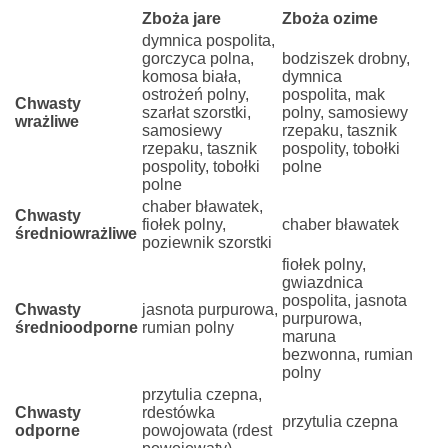
Zboża jare
Zboża ozime
dymnica pospolita,
gorczyca polna,
bodziszek drobny,
komosa biała,
dymnica
ostrożeń polny,
pospolita, mak
Chwasty
szarłat szorstki,
polny, samosiewy
wrażliwe
samosiewy
rzepaku, tasznik
rzepaku, tasznik
pospolity, tobołki
pospolity, tobołki
polne
polne
chaber bławatek,
Chwasty
fiołek polny,
chaber bławatek
średniowrażliwe
poziewnik szorstki
fiołek polny,
gwiazdnica
pospolita, jasnota
Chwasty
jasnota purpurowa,
purpurowa,
średnioodporne
rumian polny
maruna
bezwonna, rumian
polny
przytulia czepna,
Chwasty
rdestówka
przytulia czepna
odporne
powojowata (rdest