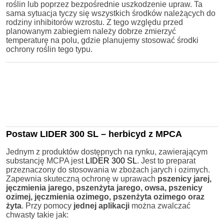
roślin lub poprzez bezpośrednie uszkodzenie upraw. Ta
sama sytuacja tyczy się wszystkich środków należących do
rodziny inhibitorów wzrostu. Z tego względu przed
planowanym zabiegiem należy dobrze zmierzyć
temperaturę na polu, gdzie planujemy stosować środki
ochrony roślin tego typu.
Postaw LIDER 300 SL – herbicyd z MPCA
Jednym z produktów dostępnych na rynku, zawierającym
substancję MCPA jest
LIDER 300 SL
. Jest to preparat
przeznaczony do stosowania w zbożach jarych i ozimych.
Zapewnia skuteczną ochronę w uprawach
pszenicy jarej,
jęczmienia jarego, pszenżyta jarego, owsa, pszenicy
ozimej, jęczmienia ozimego, pszenżyta ozimego oraz
żyta
. Przy pomocy
jednej aplikacji
można zwalczać
chwasty takie jak: