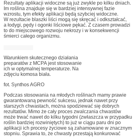
Rezultaty aplikacji widoczne są już zwykle po kilku dniach.
Im roślina znajduje się w bardziej intensywnej fazie
wzrostu, tym efekty aplikacji będą szybciej widoczne.
W rezultacie blaszki liści mogą się skręcać i odkształcać,
a łodygi, pędy i ogonki liściowe pękać. Z czasem prowadzi
to do miejscowego rozwoju nekrozy i w konsekwencji
śmierci całego organizmu.
Warunkiem skutecznego działania
preparatów z MCPA jest stosowanie
ich w optymalnej temperaturze. Na
zdjęciu komosa biała.
fot. Synthos AGRO
Podczas stosowania na młodych roślinach mamy prawie
gwarantowaną pewność sukcesu, jednak nawet przy
starszych chwastach, można spodziewać się dobrych
rezultatów. Mimo że cały proces zwalczania chwastów
może trwać nawet do kilku tygodni (zwłaszcza w przypadku
roślin bardziej rozwiniętych) to już w ciągu paru dni po
aplikacji ich procesy życiowe są zahamowane w znacznym
stopniu. Sprawia to, że chwasty przestają konkurować