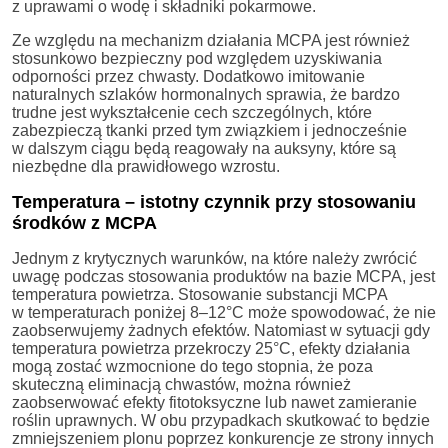
z uprawami o wodę i składniki pokarmowe.
Ze względu na mechanizm działania MCPA jest również
stosunkowo bezpieczny pod względem uzyskiwania
odporności przez chwasty. Dodatkowo imitowanie
naturalnych szlaków hormonalnych sprawia, że bardzo
trudne jest wykształcenie cech szczególnych, które
zabezpieczą tkanki przed tym związkiem i jednocześnie
w dalszym ciągu będą reagowały na auksyny, które są
niezbędne dla prawidłowego wzrostu.
Temperatura – istotny czynnik przy stosowaniu
środków z MCPA
Jednym z krytycznych warunków, na które należy zwrócić
uwagę podczas stosowania produktów na bazie MCPA, jest
temperatura powietrza. Stosowanie substancji MCPA
w temperaturach poniżej 8–12°C może spowodować, że nie
zaobserwujemy żadnych efektów. Natomiast w sytuacji gdy
temperatura powietrza przekroczy 25°C, efekty działania
mogą zostać wzmocnione do tego stopnia, że poza
skuteczną eliminacją chwastów, można również
zaobserwować efekty fitotoksyczne lub nawet zamieranie
roślin uprawnych. W obu przypadkach skutkować to będzie
zmniejszeniem plonu poprzez konkurencje ze strony innych