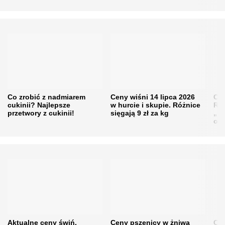
Co zrobić z nadmiarem
Ceny wiśni 14 lipca 2026
Cen
cukinii? Najlepsze
w hurcie i skupie. Różnice
Rol
przetwory z cukinii!
sięgają 9 zł za kg
„pe
obn
Aktualne ceny świń.
Ceny pszenicy w żniwa
Ce