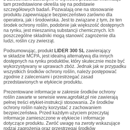
tam przedstawione określa się na podstawie
szczegółowych badań. Pozwalają one na stosowanie
produktu zapewniające bezpieczeństwo zarówno dla
operatora, jak i środowiska. Jest to związane z tym, że ten
środek ochrony roślin, podobnie jak większość dostępnych
na rynku, jest mieszaniną substancji chemicznych. Ich
poszczególne składniki mogą stanowić zagrożenie dla
ludzi, roślin czy zwierząt.
Podsumowując, produkt
LIDER 300 SL
zawierający
w składzie MCPA, jest idealną alternatywą dla innych
dostępnych na rynku produktów, który skutecznie może być
wykorzystywany w uprawach zbóż. Jednak jak w przypadku
wszystkich środków ochrony roślin, należy postępować
zgodnie z zaleceniami i przestrzegać zasad
przedstawionych w etykiecie produktu.
Prezentowane informacje w zakresie środków ochrony
roślin zawarte w serwisie www.agrofakt.pl nie zawierają
pełnej treści etykiet-instrukcji stosowania. Ze środków
ochrony roślin należy korzystać z zachowaniem
bezpieczeństwa. Przed każdym użyciem przeczytaj
informacje zamieszczone w etykiecie i informacje
dotyczące produktu. Zwróć uwagę na zwroty wskazujące
rodzaj zagrożenia oraz przestrzegaj środków