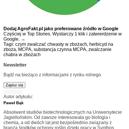
Dodaj AgroFakt.pl jako preferowane źródło w Google
Częściej w Top Stories. Wystarczy 1 klik i zatwierdzenie w
Google.
→
Tagi:
czym zwalczać chwasty w zbożach,
herbicyd na
zboża,
MCPA,
substancja czynna MCPA,
zwalczanie
chabra w zbożach
Newsletter
Bądź na bieżąco z informacjami z rynku rolnego
Zapisz się
Autor artykułu:
Paweł Bąk
Absolwent studiów biotechnologicznych na Uniwersytecie
Jagiellońskim. Od zawsze interesowała go biologia i
chemia, a od dwóch lat jest bezpośrednio związany z
branżą środków ochrony roślin dzięki pracy w Synthos