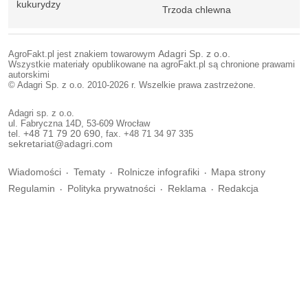
kukurydzy
Trzoda chlewna
AgroFakt.pl jest znakiem towarowym
Adagri Sp. z o.o.
Wszystkie materiały opublikowane na agroFakt.pl są chronione prawami
autorskimi
© Adagri Sp. z o.o. 2010-2026 r. Wszelkie prawa zastrzeżone.
Adagri sp. z o.o.
ul. Fabryczna 14D, 53-609 Wrocław
tel.
+48 71 79 20 690
, fax. +48 71 34 97 335
sekretariat@adagri.com
Wiadomości
Tematy
Rolnicze infografiki
Mapa strony
Regulamin
Polityka prywatności
Reklama
Redakcja