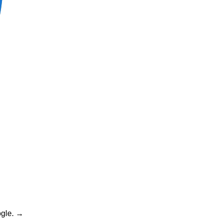
gle.
→