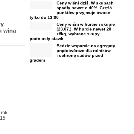
Ceny wiśni dziś. W skupach
spadły nawet o 40%. Część
punktów przyjmuje owoce
tylko do 13:00
wy
Ceny wiśni w hurcie i skupie
(23.07.). W hurcie nawet 20
u wina
zł/kg, wybrane skupy
podniosły stawki
Będzie wsparcie na agregaty
prądotwórcze dla rolników
i ochronę sadów przed
gradem
 rok
 15