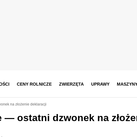
OŚCI
CENY ROLNICZE
ZWIERZĘTA
UPRAWY
MASZYN
onek na złożenie deklaracji
 — ostatni dzwonek na złoże