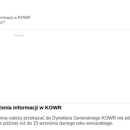
nformacji w KOWR
yć?
REKLAMA
żenia informacji w KOWR
ina należy przekazać do Dyrektora Generalnego KOWR nie póź
e później niż do 15 września danego roku winiarskiego.