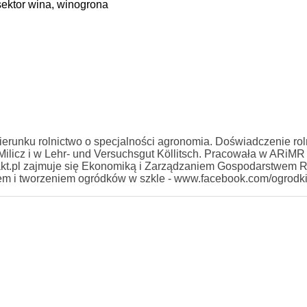
sektor wina,
winogrona
erunku rolnictwo o specjalności agronomia. Doświadczenie rol
licz i w Lehr- und Versuchsgut Köllitsch. Pracowała w ARiMR
kt.pl zajmuje się Ekonomiką i Zarządzaniem Gospodarstwem 
iem i tworzeniem ogródków w szkle - www.facebook.com/ogrodk