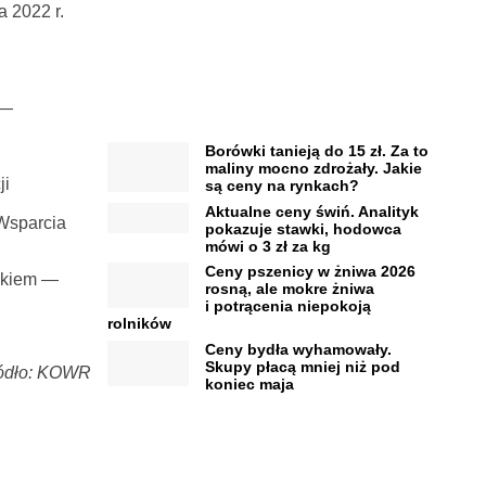
 2022 r.
 —
Borówki tanieją do 15 zł. Za to
maliny mocno zdrożały. Jakie
ji
są ceny na rynkach?
Aktualne ceny świń. Analityk
Wsparcia
pokazuje stawki, hodowca
mówi o 3 zł za kg
Ceny pszenicy w żniwa 2026
inkiem —
rosną, ale mokre żniwa
i potrącenia niepokoją
rolników
Ceny bydła wyhamowały.
Skupy płacą mniej niż pod
ódło: KOWR
koniec maja