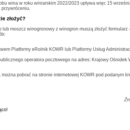
robu wina w roku winiarskim 2022/2023 upływa więc 15 września
a przywróceniu.
ie złożyć?
no lub moszcz winogronowy z winogron muszą złożyć formularz
ób:
twem Platformy eRolnik KOWR lub Platformy Usług Administrac
publicznego operatora pocztowego na adres: Krajowy Ośrodek 
e, można pobrać na stronie internetowej KOWR pod podanym l
Źr
ąco!