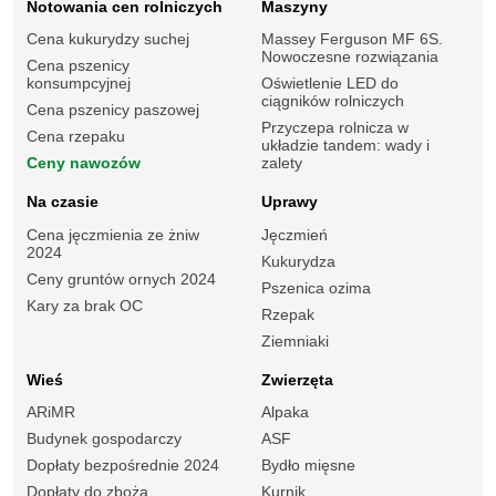
Notowania cen rolniczych
Maszyny
Cena kukurydzy suchej
Massey Ferguson MF 6S.
Nowoczesne rozwiązania
Cena pszenicy
konsumpcyjnej
Oświetlenie LED do
ciągników rolniczych
Cena pszenicy paszowej
Przyczepa rolnicza w
Cena rzepaku
układzie tandem: wady i
Ceny nawozów
zalety
Na czasie
Uprawy
Cena jęczmienia ze żniw
Jęczmień
2024
Kukurydza
Ceny gruntów ornych 2024
Pszenica ozima
Kary za brak OC
Rzepak
Ziemniaki
Wieś
Zwierzęta
ARiMR
Alpaka
Budynek gospodarczy
ASF
Dopłaty bezpośrednie 2024
Bydło mięsne
Dopłaty do zboża
Kurnik