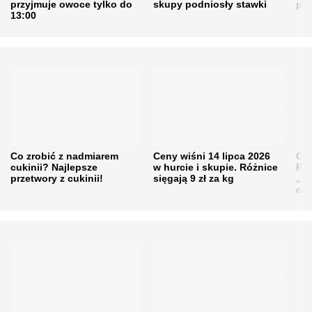
przyjmuje owoce tylko do
skupy podniosły stawki
pr
13:00
Co zrobić z nadmiarem
Ceny wiśni 14 lipca 2026
Cen
cukinii? Najlepsze
w hurcie i skupie. Różnice
Rol
przetwory z cukinii!
sięgają 9 zł za kg
„pe
obn