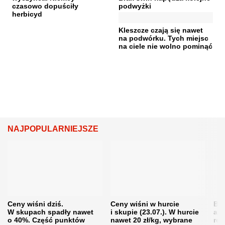
czasowo dopuściły
podwyżki
herbicyd
Kleszcze czają się nawet
na podwórku. Tych miejsc
na ciele nie wolno pominąć
NAJPOPULARNIEJSZE
Ceny wiśni dziś.
Ceny wiśni w hurcie
Będ
W skupach spadły nawet
i skupie (23.07.). W hurcie
agr
o 40%. Część punktów
nawet 20 zł/kg, wybrane
rol