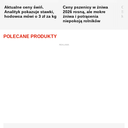
Aktualne ceny świń.
Ceny pszenicy w żniwa
Ce
Analityk pokazuje stawki,
2026 rosną, ale mokre
Sku
hodowca mówi o 3 zł za kg
żniwa i potrącenia
kon
niepokoją rolników
POLECANE PRODUKTY
REKLAMA