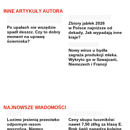
INNE ARTYKUŁY AUTORA
Zbiory jabłek 2026
Po upałach nie wszędzie
w Polsce najniższe od
spadł deszcz. Czy to dobry
dekady. Jak wypadają inne
moment na uprawę
kraje?
ścierniska?
Nowy wirus u bydła
zagraża produkcji mleka.
Wykryto go w Szwajcarii,
Niemczech i Francji
NAJNOWSZE WIADOMOŚCI
Luximo jesienią przeciwko
Ceny skupu tuczników:
odpornym rasom
nawet 7,50 zł/kg za klasę E.
wyczyńca. Niemcy
Brak świń napędza kolejne