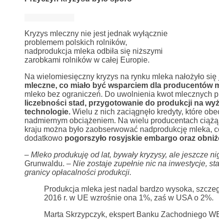
Kryzys mleczny nie jest jednak wyłącznie
problemem polskich rolników,
nadprodukcja mleka odbiła się niższymi
zarobkami rolników w całej Europie.
Na wielomiesięczny kryzys na rynku mleka nałożyło się 
mleczne, co miało być wsparciem dla producentów m
mleko bez ograniczeń. Do uwolnienia kwot mlecznych p
liczebności stad, przygotowanie do produkcji na wy
technologie.
Wielu z nich zaciągnęło kredyty, które obe
nadmiernym obciążeniem. Na wielu producentach ciążą 
kraju można było zaobserwować nadprodukcję mleka, c
dodatkowo
pogorszyło rosyjskie embargo oraz obniż
– Mleko produkuję od lat, bywały kryzysy, ale jeszcze nigd
Grunwaldu.
– Nie zostaje zupełnie nic na inwestycje, s
granicy opłacalności produkcji.
Produkcja mleka jest nadal bardzo wysoka, szczeg
2016 r. w UE wzrośnie ona 1%, zaś w USA o 2%.
Marta Skrzypczyk, ekspert Banku Zachodniego W