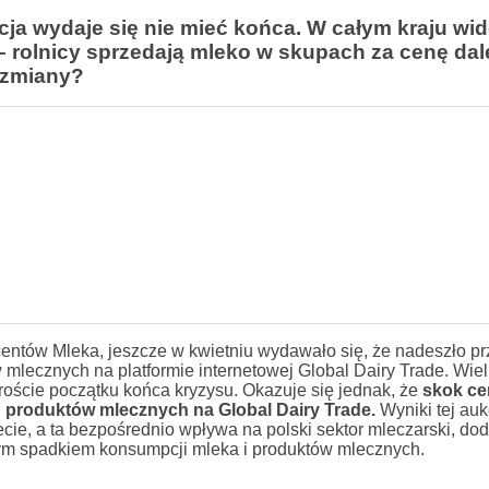
cja wydaje się nie mieć końca. W całym kraju wi
 – rolnicy sprzedają mleko w skupach za cenę da
a zmiany?
ntów Mleka, jeszcze w kwietniu wydawało się, że nadeszło p
mlecznych na platformie internetowej Global Dairy Trade. Wie
ście początku końca kryzysu. Okazuje się jednak, że
skok ce
h produktów mlecznych na Global Dairy Trade.
Wyniki tej auk
cie, a ta bezpośrednio wpływa na polski sektor mleczarski, do
ym spadkiem konsumpcji mleka i produktów mlecznych.