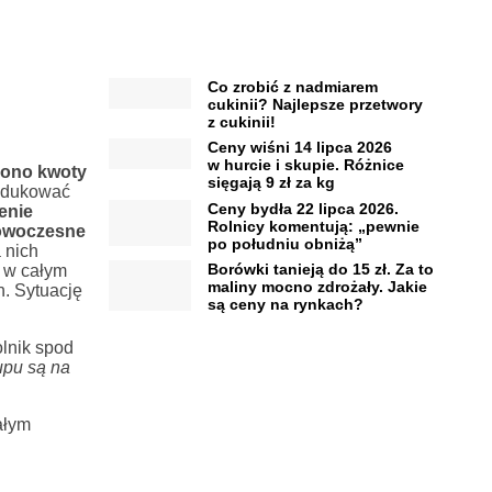
Co zrobić z nadmiarem
cukinii? Najlepsze przetwory
z cukinii!
Ceny wiśni 14 lipca 2026
w hurcie i skupie. Różnice
iono kwoty
sięgają 9 zł za kg
rodukować
Ceny bydła 22 lipca 2026.
enie
Rolnicy komentują: „pewnie
nowoczesne
po południu obniżą”
 nich
Borówki tanieją do 15 zł. Za to
t w całym
maliny mocno zdrożały. Jakie
. Sytuację
są ceny na rynkach?
lnik spod
upu są na
ałym