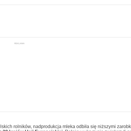
REKLAMA
lskich rolników, nadprodukcja mleka odbiła się niższymi zarob