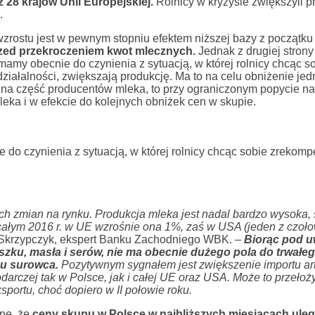
z 28 krajów Unii Europejskiej.
Rolnicy w kryzysie zwiększyli p
.
wzrostu jest w pewnym stopniu efektem niższej bazy z początku
rzed przekroczeniem kwot mlecznych.
Jednak z drugiej strony
mamy obecnie do czynienia z sytuacją, w której rolnicy chcąc s
iałalności, zwiększają produkcję. Ma to na celu obniżenie je
czna część producentów mleka, to przy ograniczonym popycie na
eka i w efekcie do kolejnych obniżek cen w skupie.
 do czynienia z sytuacją, w której rolnicy chcąc sobie zreko
h zmian na rynku. Produkcja mleka jest nadal bardzo wysoka,
 całym 2016 r. w UE wzrośnie ona 1%, zaś w USA (jeden z czoł
Skrzypczyk, ekspert Banku Zachodniego WBK. –
Biorąc pod 
zku, masła i serów, nie ma obecnie dużego pola do trwałeg
pu surowca.
Pozytywnym sygnałem jest zwiększenie importu ar
rczej tak w Polsce, jak i całej UE oraz USA. Może to przełoży
sportu, choć dopiero w II połowie roku.
ne, że
ceny skupu w Polsce w najbliższych miesiącach uleg