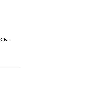
gle.
→