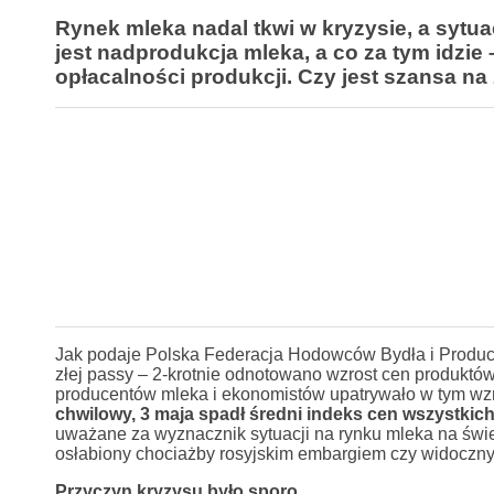
Rynek mleka nadal tkwi w kryzysie, a sytua
jest nadprodukcja mleka, a co za tym idzie
opłacalności produkcji. Czy jest szansa n
Jak podaje Polska Federacja Hodowców Bydła i Produce
złej passy
–
2-krotnie odnotowano wzrost cen produktów 
producentów mleka i ekonomistów upatrywało w tym wzro
chwilowy, 3 maja spadł średni indeks cen wszystkic
uważane za wyznacznik sytuacji na rynku mleka na świe
osłabiony chociażby rosyjskim embargiem czy widoczn
Przyczyn kryzysu było sporo