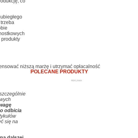
rodukcję, co
 ubiegłego
 trzeba
obie
dnostkowych
 produkty
mpensować niższą marżę i utrzymać opłacalność
POLECANE PRODUKTY
REKLAMA
 szczególnie
owych
uwagę
o odbicia
tykułów
ć się na
ną dalszej