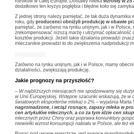
rolników w całej Europie. Dostawy mleka
wzrosły w 25 
dodatkowo ten kryzys pogłębia i błędne koło się zamyka
Z jednej strony należy pamiętać, że tak duża dynamika 
roku, gdy
producenci obniżyli produkcję w obawie p
pamiętać, że zarówno na rynku unijnym, jak i w Polsce, 
zrekompensować niższą marżę i utrzymać opłacalność dz
kosztów produkcji. Jeżeli takie działania prowadzi zna
mleczarskie prowadzi to do zwiększenia nadprodukcji ml
Zarówno na rynku unijnym, jak i w Polsce, mamy obecnie
działalności, zwiększają produkcję.
Jakie prognozy na przyszłość?
– W najbliższych miesiącach nie spodziewamy się dużyc
w Unii Europejskiej. Wstępne szacunki wskazują, że w
światowych eksporterów mleka) o 2%
–
wyjaśnia Marta 
nagromadzone, i wciąż rosnące, zapasy mleka w pros
cen artykułów mlecznych, a co za tym idzie cen sku
mlecznych przez Chiny oraz poprawa koniunktury gospoda
niewielki wzrost konsumpcji nabiału w Polsce, ale też ek
Biorąc pod uwagę powyższe, jest wysoce prawdopodob