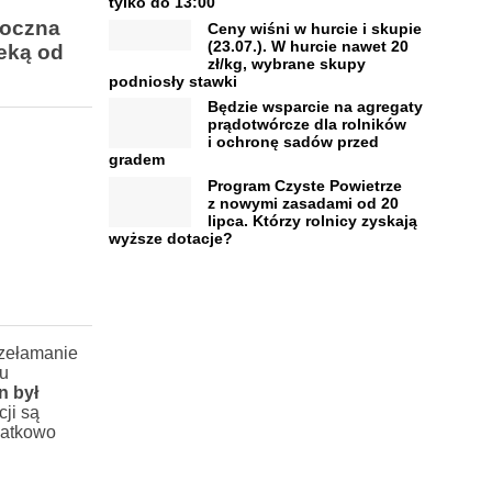
tylko do 13:00
doczna
Ceny wiśni w hurcie i skupie
(23.07.). W hurcie nawet 20
leką od
zł/kg, wybrane skupy
podniosły stawki
Będzie wsparcie na agregaty
prądotwórcze dla rolników
i ochronę sadów przed
gradem
Program Czyste Powietrze
z nowymi zasadami od 20
lipca. Którzy rolnicy zyskają
wyższe dotacje?
rzełamanie
lu
n był
cji są
datkowo