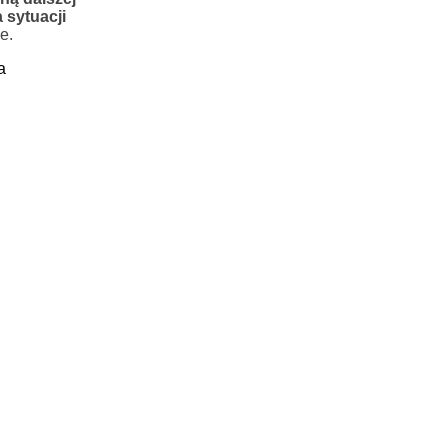
 sytuacji
e.
a