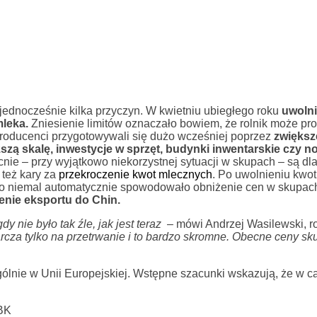
jednocześnie kilka przyczyn. W kwietniu ubiegłego roku
uwoln
leka.
Zniesienie limitów oznaczało bowiem, że rolnik może p
roducenci przygotowywali się dużo wcześniej poprzez
zwiększ
ższą skalę, inwestycje w sprzęt, budynki inwentarskie czy 
cnie – przy wyjątkowo niekorzystnej sytuacji w skupach – są dla
też kary za
przekroczenie kwot mlecznych
. Po uwolnieniu kwo
o niemal automatycznie spowodowało obniżenie cen w skupach
enie eksportu do Chin.
y nie było tak źle, jak jest teraz
– mówi Andrzej Wasilewski, ro
tarcza tylko na przetrwanie i to bardzo skromne. Obecne ceny sk
ólnie w Unii Europejskiej. Wstępne szacunki wskazują, że w c
BK