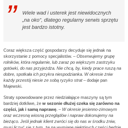
Wiele wad i usterek jest niewidocznych
„na oko”, dlatego regularny serwis sprzętu
jest bardzo istotny.
Coraz większa część gospodarzy decyduje się jednak na
skorzystanie z pomocy specjalistów. –
Obserwujemy grupę
rolników, która regularnie, lub zaraz po większym zastrzyku
gotówki, do nas przyjeżdża. Nie chcą, by, kiedy prace ruszą na
dobre, spotkała ich przykra niespodzianka. W okresie żniw
każdy przestój niesie ze sobą ryzyko strat –
dodaje pan
Majewski.
Straty spowodowane przez niedziałające maszyny są tym
bardziej dotkliwe, że
w sezonie dłużej czeka się zarówno na
części, jak i samą naprawę
. –
W okresie jesienno-zimowym
oraz wczesną wiosną przeglądów i napraw dokonujemy na
bieżąco. Jeśli jednak klient zwróci się do nas w środku żniw,
musi liczyć się z tym, że na wymianę niektórych części będzie