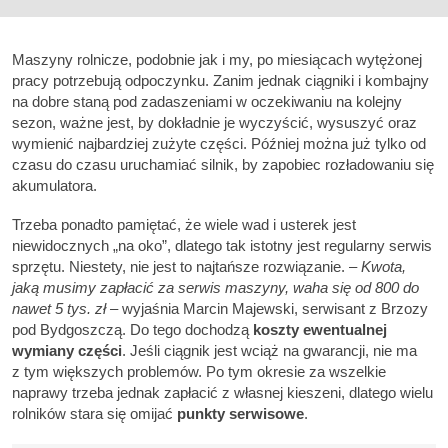
Maszyny rolnicze, podobnie jak i my, po miesiącach wytężonej
pracy potrzebują odpoczynku. Zanim jednak ciągniki i kombajny
na dobre staną pod zadaszeniami w oczekiwaniu na kolejny
sezon, ważne jest, by dokładnie je wyczyścić, wysuszyć oraz
wymienić najbardziej zużyte części. Później można już tylko od
czasu do czasu uruchamiać silnik, by zapobiec rozładowaniu się
akumulatora.
Trzeba ponadto pamiętać, że wiele wad i usterek jest
niewidocznych „na oko”, dlatego tak istotny jest regularny serwis
sprzętu. Niestety, nie jest to najtańsze rozwiązanie. –
Kwota,
jaką musimy zapłacić za serwis maszyny, waha się od 800 do
nawet 5 tys. zł –
wyjaśnia Marcin Majewski, serwisant z Brzozy
pod Bydgoszczą. Do tego dochodzą
koszty ewentualnej
wymiany części
. Jeśli ciągnik jest wciąż na gwarancji, nie ma
z tym większych problemów. Po tym okresie za wszelkie
naprawy trzeba jednak zapłacić z własnej kieszeni, dlatego wielu
rolników stara się omijać
punkty serwisowe
.