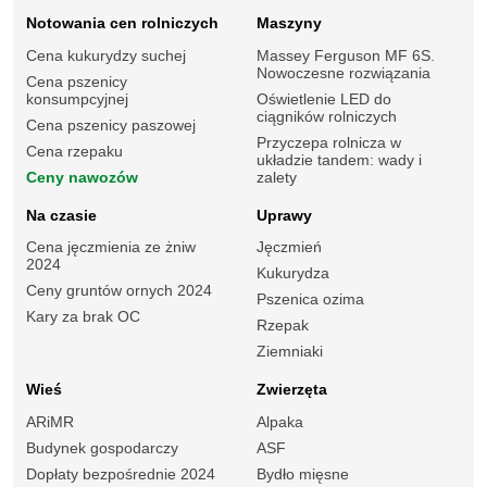
Notowania cen rolniczych
Maszyny
Cena kukurydzy suchej
Massey Ferguson MF 6S.
Nowoczesne rozwiązania
Cena pszenicy
konsumpcyjnej
Oświetlenie LED do
ciągników rolniczych
Cena pszenicy paszowej
Przyczepa rolnicza w
Cena rzepaku
układzie tandem: wady i
Ceny nawozów
zalety
Na czasie
Uprawy
Cena jęczmienia ze żniw
Jęczmień
2024
Kukurydza
Ceny gruntów ornych 2024
Pszenica ozima
Kary za brak OC
Rzepak
Ziemniaki
Wieś
Zwierzęta
ARiMR
Alpaka
Budynek gospodarczy
ASF
Dopłaty bezpośrednie 2024
Bydło mięsne