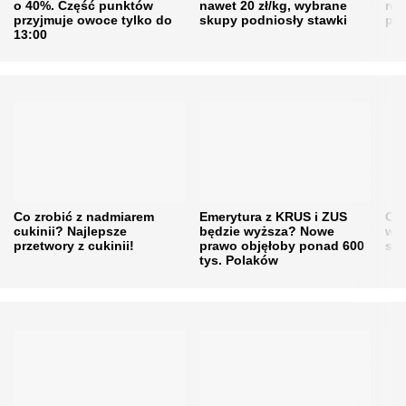
o 40%. Część punktów
nawet 20 zł/kg, wybrane
rol
przyjmuje owoce tylko do
skupy podniosły stawki
pr
13:00
Co zrobić z nadmiarem
Emerytura z KRUS i ZUS
Cen
cukinii? Najlepsze
będzie wyższa? Nowe
w h
przetwory z cukinii!
prawo objęłoby ponad 600
się
tys. Polaków