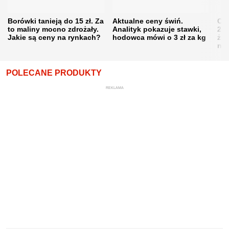
Borówki tanieją do 15 zł. Za
Aktualne ceny świń.
Cen
to maliny mocno zdrożały.
Analityk pokazuje stawki,
202
Jakie są ceny na rynkach?
hodowca mówi o 3 zł za kg
żni
nie
POLECANE PRODUKTY
REKLAMA