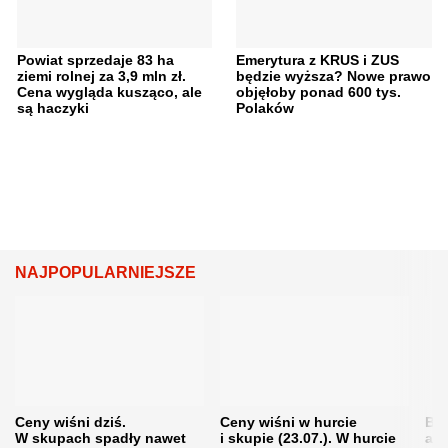
Powiat sprzedaje 83 ha
Emerytura z KRUS i ZUS
ziemi rolnej za 3,9 mln zł.
będzie wyższa? Nowe prawo
Cena wygląda kusząco, ale
objęłoby ponad 600 tys.
są haczyki
Polaków
NAJPOPULARNIEJSZE
Ceny wiśni dziś.
Ceny wiśni w hurcie
Będ
W skupach spadły nawet
i skupie (23.07.). W hurcie
agr