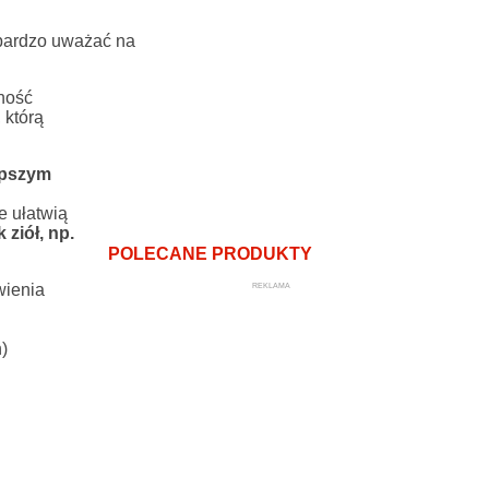
 bardzo uważać na
rność
 którą
epszym
e ułatwią
ziół, np.
POLECANE PRODUKTY
REKLAMA
wienia
)