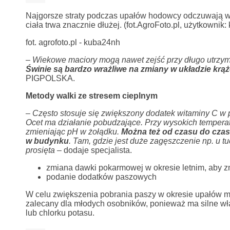
Najgorsze straty podczas upałów hodowcy odczuwają w t
ciała trwa znacznie dłużej. (fot.AgroFoto.pl, użytkownik
fot. agrofoto.pl - kuba24nh
– Wiekowe maciory mogą nawet zejść przy długo utrzymu
Świnie są bardzo wrażliwe na zmiany w układzie krą
PIGPOLSKA.
Metody walki ze stresem cieplnym
– Często stosuje się zwiększony dodatek witaminy C w p
Ocet ma działanie pobudzające. Przy wysokich temperat
zmieniając pH w żołądku.
Można też od czasu do czas
w budynku
. Tam, gdzie jest duże zagęszczenie np. u 
prosięta –
dodaje specjalista.
zmiana dawki pokarmowej w okresie letnim, aby zm
podanie dodatków paszowych
W celu zwiększenia pobrania paszy w okresie upałów 
zalecany dla młodych osobników, ponieważ ma silne wł
lub chlorku potasu.