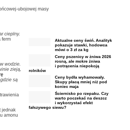
 końcowej-ubojowej masy
r cieplny.
a ferm
Aktualne ceny świń. Analityk
pokazuje stawki, hodowca
mówi o 3 zł za kg
Ceny pszenicy w żniwa 2026
rosną, ale mokre żniwa
 w wodzie.
i potrącenia niepokoją
nie zieją,
rolników
rę
Ceny bydła wyhamowały.
 gdzie są
Skupy płacą mniej niż pod
koniec maja
Ściernisko po rzepaku. Czy
trawienia
warto poczekać na deszcz
i wykorzystać efekt
fałszywego siewu?
 jednak
rku amonu