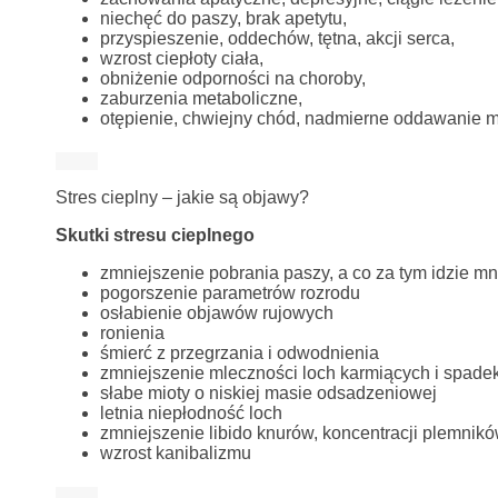
niechęć do paszy, brak apetytu,
przyspieszenie, oddechów, tętna, akcji serca,
wzrost ciepłoty ciała,
obniżenie odporności na choroby,
zaburzenia metaboliczne,
otępienie, chwiejny chód, nadmierne oddawanie 
Stres cieplny – jakie są objawy?
Skutki stresu cieplnego
zmniejszenie pobrania paszy, a co za tym idzie mni
pogorszenie parametrów rozrodu
osłabienie objawów rujowych
ronienia
śmierć z przegrzania i odwodnienia
zmniejszenie mleczności loch karmiących i spadek 
słabe mioty o niskiej masie odsadzeniowej
letnia niepłodność loch
zmniejszenie libido knurów, koncentracji plemnikó
wzrost kanibalizmu