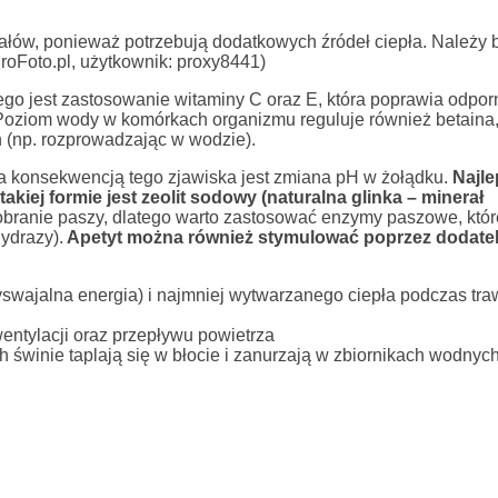
ałów, ponieważ potrzebują dodatkowych źródeł ciepła. Należy
groFoto.pl, użytkownik: proxy8441)
nego jest zastosowanie witaminy C oraz E, która poprawia odpo
oziom wody w komórkach organizmu reguluje również betaina,
h (np. rozprowadzając w wodzie).
a konsekwencją tego zjawiska jest zmiana pH w żołądku.
Najl
akiej formie jest zeolit sodowy (naturalna glinka – minerał
obranie paszy, dlatego warto zastosować enzymy paszowe, któr
ydrazy).
Apetyt można również stymulować poprzez dodatek 
yswajalna energia) i najmniej wytwarzanego ciepła podczas tra
entylacji oraz przepływu powietrza
 świnie taplają się w błocie i zanurzają w zbiornikach wodnych