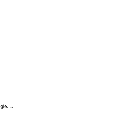
gle.
→