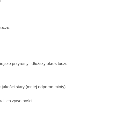
moczu.
ejsze przyrosty i dłuższy okres tuczu
jakości siary (mniej odporne mioty)
w i ich żywotności