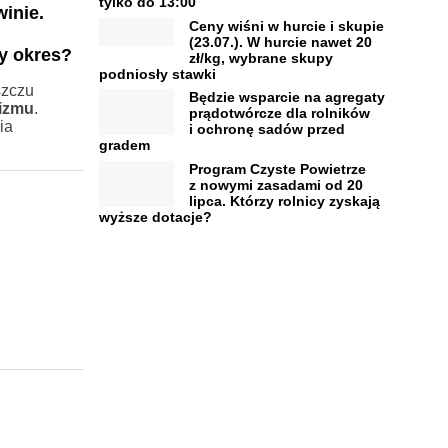
tylko do 13:00
inie.
Ceny wiśni w hurcie i skupie
(23.07.). W hurcie nawet 20
ny okres?
zł/kg, wybrane skupy
podniosły stawki
szczu
Będzie wsparcie na agregaty
nizmu
.
prądotwórcze dla rolników
ia
i ochronę sadów przed
gradem
Program Czyste Powietrze
z nowymi zasadami od 20
lipca. Którzy rolnicy zyskają
wyższe dotacje?