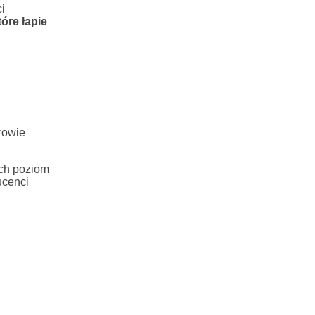
i
óre łapie
rowie
ich poziom
ucenci