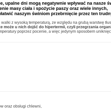
ące, upalne dni mogą negatywnie wpływać na nasze św
nie masy ciała i spożycie paszy oraz wiele innych,
ułatwić naszym świniom przebrnięcie przez ten trud
 walki z wysoką temperaturą, ze względu na grubą warstwę tłu
 że może u nich dojść do hipertermii, czyli przegrzania orga
mperatury poprzez pocenie, a więc jedynym sposobem uniknięc
w oraz obsługi chlewni,
,