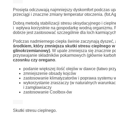
Prosięta odczuwają najmniejszy dyskomfort podczas up
przeciągi i znaczne zmiany temperatur otoczenia. (fot.A
Dobrą metodą stabilizacji stresu oksydacyjnego i ciepl
i wpływa korzystnie na gospodarkę wodną organizmu. P
dobrze jest zastosować szczególnie dla loch karmiącyc
Podczas nadmiernego ciepła świnie zaczynają dyszeć, 
środkiem, który zmniejsza skutki stresu cieplnego w t
glinokrzemianowy)
. W upale zmniejsza się znacznie p
przyswajanie składników pokarmowych (głównie karboh
czosnku czy oregano
.
podanie większej ilość olejów w dawce (łatwo prz
zmniejszenie obsady kojców
zastosowanie klimatyzatorów i poprawa systemu w
wykorzystanie zraszaczy (w naturalnych warunkach
i zamgławiaczy
zastosowanie Coolbox-ów
Skutki stresu cieplnego.