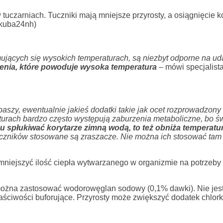
uczarniach. Tuczniki mają mniejsze przyrosty, a osiągnięcie
: kuba24nh)
jących się wysokich temperaturach, są niezbyt odporne na uda
żenia, które powoduje wysoka temperatura
–
mówi specjalist
aszy, ewentualnie jakieś dodatki takie jak ocet rozprowadzony
urach bardzo często występują zaburzenia metaboliczne, bo świ
u spłukiwać korytarze zimną wodą, to też obniża temperatu
tuczników stosowane są zraszacze. Nie można ich stosować tam
niejszyć ilość ciepła wytwarzanego w organizmie na potrzeby 
można zastosować wodorowęglan sodowy (0,1% dawki). Nie jest
aściwości buforujące. Przyrosty może zwiększyć dodatek chlo