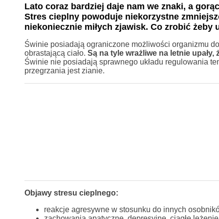
Lato coraz bardziej daje nam we znaki, a gor
Stres cieplny powoduje niekorzystne zmniejsze
niekoniecznie miłych zjawisk. Co zrobić żeby 
Świnie posiadają ograniczone możliwości organizmu do
obrastającą ciało.
Są na tyle wrażliwe na letnie upały,
Świnie nie posiadają sprawnego układu regulowania te
przegrzania jest zianie.
Objawy stresu cieplnego:
reakcje agresywne w stosunku do innych osobnikó
zachowania apatyczne, depresyjne, ciągłe leżenie