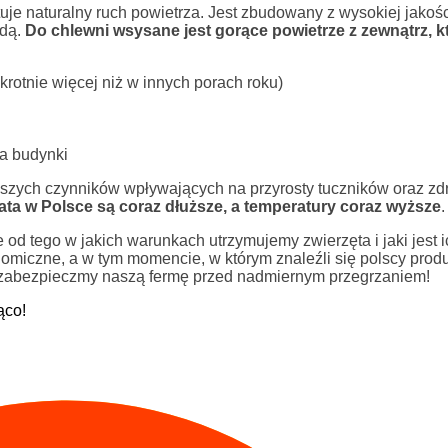
uje naturalny ruch powietrza. Jest zbudowany z wysokiej jakośc
odą.
Do chlewni wsysane jest gorące powietrze z zewnątrz, kt
krotnie więcej niż w innych porach roku)
na budynki
ejszych czynników wpływających na przyrosty tuczników oraz zd
ta w Polsce są coraz dłuższe, a temperatury coraz wyższe
.
 od tego w jakich warunkach utrzymujemy zwierzęta i jaki jest 
nomiczne, a w tym momencie, w którym znaleźli się polscy prod
a, zabezpieczmy naszą fermę przed nadmiernym przegrzaniem!
ąco!