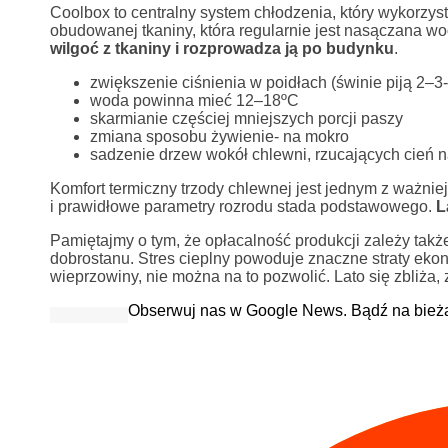
Coolbox to centralny system chłodzenia, który wykorzyst
obudowanej tkaniny, która regularnie jest nasączana w
wilgoć z tkaniny i rozprowadza ją po budynku
.
zwiększenie ciśnienia w poidłach (świnie piją 2–3-
woda powinna mieć 12–18ºC
skarmianie częściej mniejszych porcji paszy
zmiana sposobu żywienie- na mokro
sadzenie drzew wokół chlewni, rzucających cień 
Komfort termiczny trzody chlewnej jest jednym z ważni
i prawidłowe parametry rozrodu stada podstawowego.
La
Pamiętajmy o tym, że opłacalność produkcji zależy także
dobrostanu. Stres cieplny powoduje znaczne straty eko
wieprzowiny, nie można na to pozwolić. Lato się zbliż
Obserwuj nas w Google News. Bądź na bież