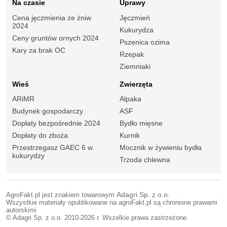
Na czasie
Uprawy
Cena jęczmienia ze żniw
Jęczmień
2024
Kukurydza
Ceny gruntów ornych 2024
Pszenica ozima
Kary za brak OC
Rzepak
Ziemniaki
Wieś
Zwierzęta
ARiMR
Alpaka
Budynek gospodarczy
ASF
Dopłaty bezpośrednie 2024
Bydło mięsne
Dopłaty do zboża
Kurnik
Przestrzegasz GAEC 6 w
Mocznik w żywieniu bydła
kukurydzy
Trzoda chlewna
AgroFakt.pl jest znakiem towarowym
Adagri Sp. z o.o.
Wszystkie materiały opublikowane na agroFakt.pl są chronione prawami
autorskimi
© Adagri Sp. z o.o. 2010-2026 r. Wszelkie prawa zastrzeżone.