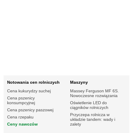
Notowania cen rolniczych
Maszyny
Cena kukurydzy suchej
Massey Ferguson MF 6S.
Nowoczesne rozwiązania
Cena pszenicy
konsumpcyjnej
Oświetlenie LED do
ciągników rolniczych
Cena pszenicy paszowej
Przyczepa rolnicza w
Cena rzepaku
układzie tandem: wady i
Ceny nawozów
zalety