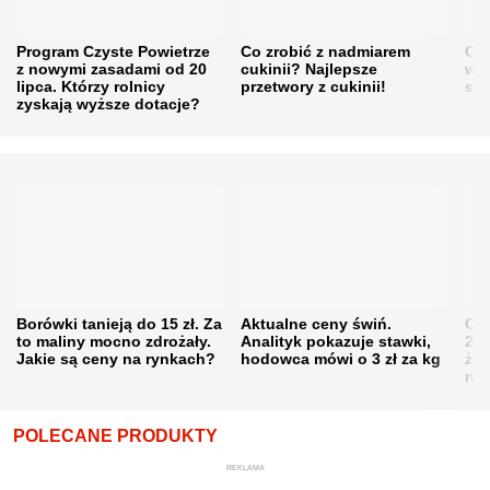
Program Czyste Powietrze
Co zrobić z nadmiarem
Cen
z nowymi zasadami od 20
cukinii? Najlepsze
w h
lipca. Którzy rolnicy
przetwory z cukinii!
się
zyskają wyższe dotacje?
Borówki tanieją do 15 zł. Za
Aktualne ceny świń.
Cen
to maliny mocno zdrożały.
Analityk pokazuje stawki,
202
Jakie są ceny na rynkach?
hodowca mówi o 3 zł za kg
żni
nie
POLECANE PRODUKTY
REKLAMA