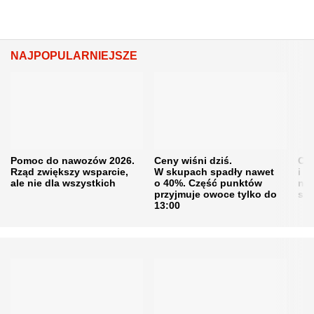
NAJPOPULARNIEJSZE
Pomoc do nawozów 2026.
Ceny wiśni dziś.
Cen
Rząd zwiększy wsparcie,
W skupach spadły nawet
i s
ale nie dla wszystkich
o 40%. Część punktów
naw
przyjmuje owoce tylko do
sku
13:00