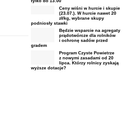
tylko do 13:00
Ceny wiśni w hurcie i skupie
(23.07.). W hurcie nawet 20
zł/kg, wybrane skupy
podniosły stawki
Będzie wsparcie na agregaty
prądotwórcze dla rolników
i ochronę sadów przed
gradem
Program Czyste Powietrze
z nowymi zasadami od 20
lipca. Którzy rolnicy zyskają
wyższe dotacje?