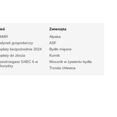
ieś
Zwierzęta
RiMR
Alpaka
udynek gospodarczy
ASF
płaty bezpośrednie 2024
Bydło mięsne
płaty do zboża
Kurnik
rzestrzegasz GAEC 6 w
Mocznik w żywieniu bydła
ukurydzy
Trzoda chlewna