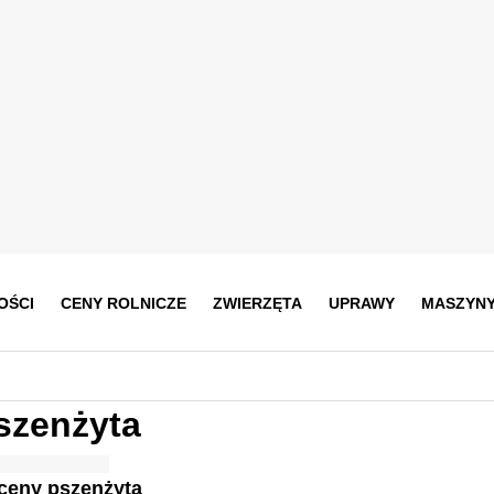
OŚCI
CENY ROLNICZE
ZWIERZĘTA
UPRAWY
MASZYN
szenżyta
ceny pszenżyta