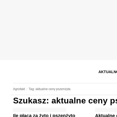
AKTUALN
Agrofakt
Tag: aktualne ceny pszenżyta
Szukasz: aktualne ceny p
Ile płacą za żyto i pszenżyto
Aktualne 