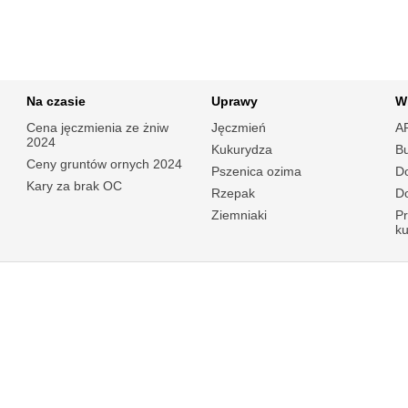
Na czasie
Uprawy
W
Cena jęczmienia ze żniw
Jęczmień
A
2024
Kukurydza
B
Ceny gruntów ornych 2024
Pszenica ozima
Do
Kary za brak OC
Rzepak
Do
Ziemniaki
P
k