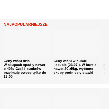
NAJPOPULARNIEJSZE
Ceny wiśni dziś.
Ceny wiśni w hurcie
Będ
W skupach spadły nawet
i skupie (23.07.). W hurcie
agr
o 40%. Część punktów
nawet 20 zł/kg, wybrane
rol
przyjmuje owoce tylko do
skupy podniosły stawki
pr
13:00