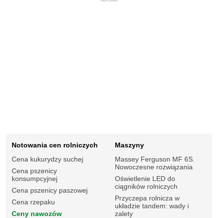
REKLAMA
Notowania cen rolniczych
Maszyny
Cena kukurydzy suchej
Massey Ferguson MF 6S.
Nowoczesne rozwiązania
Cena pszenicy
konsumpcyjnej
Oświetlenie LED do
ciągników rolniczych
Cena pszenicy paszowej
Przyczepa rolnicza w
Cena rzepaku
układzie tandem: wady i
Ceny nawozów
zalety