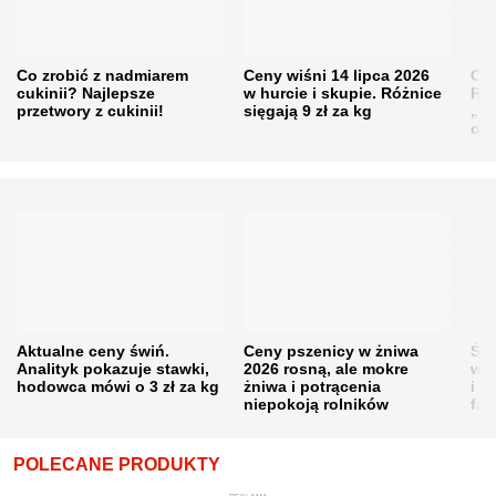
Co zrobić z nadmiarem
Ceny wiśni 14 lipca 2026
Cen
cukinii? Najlepsze
w hurcie i skupie. Różnice
Rol
przetwory z cukinii!
sięgają 9 zł za kg
„pe
obn
Aktualne ceny świń.
Ceny pszenicy w żniwa
Ści
Analityk pokazuje stawki,
2026 rosną, ale mokre
war
hodowca mówi o 3 zł za kg
żniwa i potrącenia
i w
niepokoją rolników
fał
POLECANE PRODUKTY