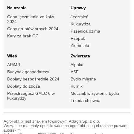
Na czasie
Uprawy
Cena jęczmienia ze żniw
Jęczmień
2024
Kukurydza
Ceny gruntów ornych 2024
Pszenica ozima
Kary za brak OC
Rzepak
Ziemniaki
Wieś
Zwierzęta
ARiMR
Alpaka
Budynek gospodarczy
ASF
Dopłaty bezpośrednie 2024
Bydło mięsne
Dopłaty do zboża
Kurnik
Przestrzegasz GAEC 6 w
Mocznik w żywieniu bydła
kukurydzy
Trzoda chlewna
AgroFakt.pl jest znakiem towarowym
Adagri Sp. z o.o.
Wszystkie materiały opublikowane na agroFakt.pl są chronione prawami
autorskimi