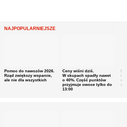
NAJPOPULARNIEJSZE
Pomoc do nawozów 2026.
Ceny wiśni dziś.
Cen
Rząd zwiększy wsparcie,
W skupach spadły nawet
i s
ale nie dla wszystkich
o 40%. Część punktów
naw
przyjmuje owoce tylko do
sku
13:00