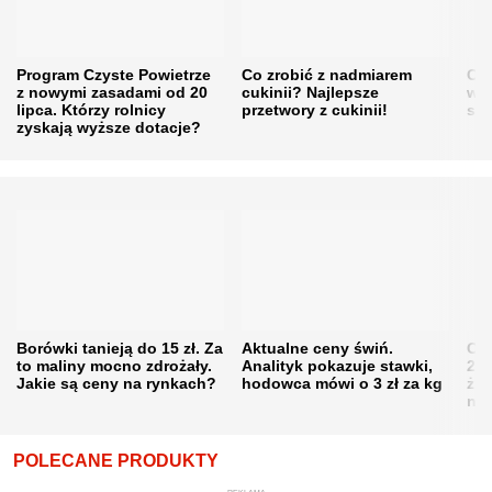
Program Czyste Powietrze
Co zrobić z nadmiarem
Cen
z nowymi zasadami od 20
cukinii? Najlepsze
w h
lipca. Którzy rolnicy
przetwory z cukinii!
się
zyskają wyższe dotacje?
Borówki tanieją do 15 zł. Za
Aktualne ceny świń.
Cen
to maliny mocno zdrożały.
Analityk pokazuje stawki,
202
Jakie są ceny na rynkach?
hodowca mówi o 3 zł za kg
żni
nie
POLECANE PRODUKTY