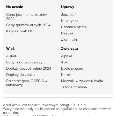
Na czasie
Uprawy
Cena jęczmienia ze żniw
Jęczmień
2024
Kukurydza
Ceny gruntów ornych 2024
Pszenica ozima
Kary za brak OC
Rzepak
Ziemniaki
Wieś
Zwierzęta
ARiMR
Alpaka
Budynek gospodarczy
ASF
Dopłaty bezpośrednie 2024
Bydło mięsne
Dopłaty do zboża
Kurnik
Przestrzegasz GAEC 6 w
Mocznik w żywieniu bydła
kukurydzy
Trzoda chlewna
AgroFakt.pl jest znakiem towarowym
Adagri Sp. z o.o.
Wszystkie materiały opublikowane na agroFakt.pl są chronione prawami
autorskimi