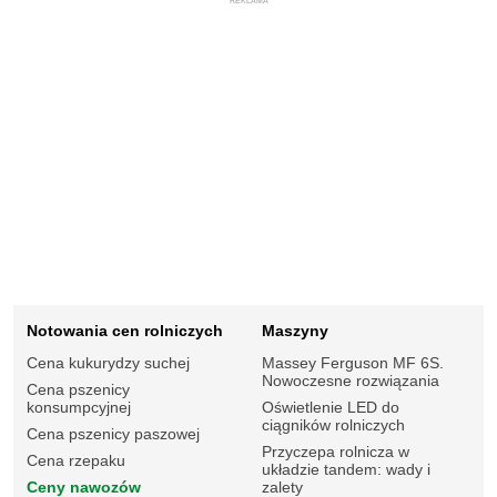
REKLAMA
Notowania cen rolniczych
Maszyny
Cena kukurydzy suchej
Massey Ferguson MF 6S.
Nowoczesne rozwiązania
Cena pszenicy
konsumpcyjnej
Oświetlenie LED do
ciągników rolniczych
Cena pszenicy paszowej
Przyczepa rolnicza w
Cena rzepaku
układzie tandem: wady i
Ceny nawozów
zalety