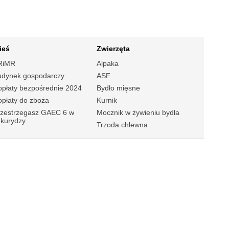
ieś
Zwierzęta
RiMR
Alpaka
udynek gospodarczy
ASF
płaty bezpośrednie 2024
Bydło mięsne
płaty do zboża
Kurnik
rzestrzegasz GAEC 6 w
Mocznik w żywieniu bydła
ukurydzy
Trzoda chlewna