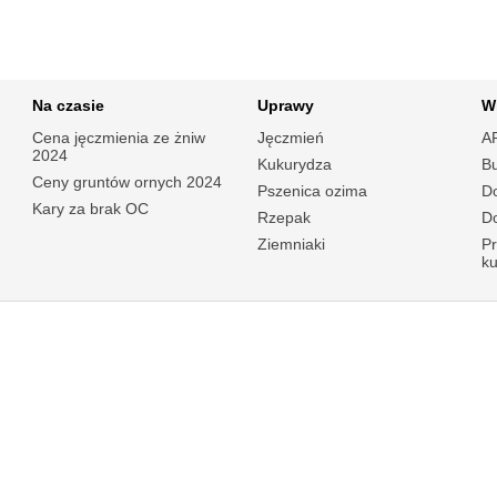
Na czasie
Uprawy
W
Cena jęczmienia ze żniw
Jęczmień
A
2024
Kukurydza
B
Ceny gruntów ornych 2024
Pszenica ozima
Do
Kary za brak OC
Rzepak
Do
Ziemniaki
P
k