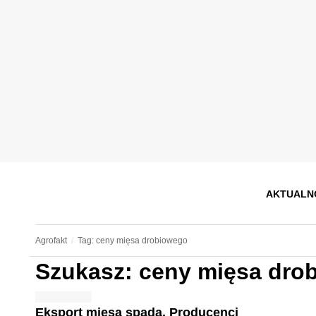
AKTUALN
Agrofakt
Tag: ceny mięsa drobiowego
Szukasz: ceny mięsa dro
Eksport mięsa spada. Producenci