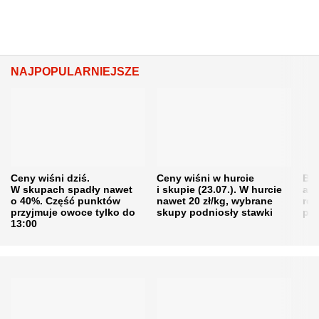
NAJPOPULARNIEJSZE
Ceny wiśni dziś.
Ceny wiśni w hurcie
Będ
W skupach spadły nawet
i skupie (23.07.). W hurcie
agr
o 40%. Część punktów
nawet 20 zł/kg, wybrane
rol
przyjmuje owoce tylko do
skupy podniosły stawki
pr
13:00