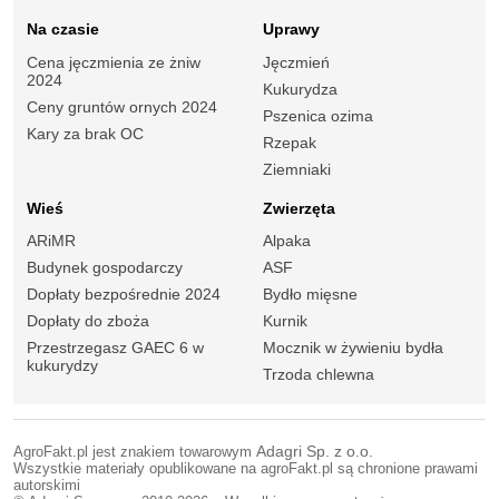
Na czasie
Uprawy
Cena jęczmienia ze żniw
Jęczmień
2024
Kukurydza
Ceny gruntów ornych 2024
Pszenica ozima
Kary za brak OC
Rzepak
Ziemniaki
Wieś
Zwierzęta
ARiMR
Alpaka
Budynek gospodarczy
ASF
Dopłaty bezpośrednie 2024
Bydło mięsne
Dopłaty do zboża
Kurnik
Przestrzegasz GAEC 6 w
Mocznik w żywieniu bydła
kukurydzy
Trzoda chlewna
AgroFakt.pl jest znakiem towarowym
Adagri Sp. z o.o.
Wszystkie materiały opublikowane na agroFakt.pl są chronione prawami
autorskimi