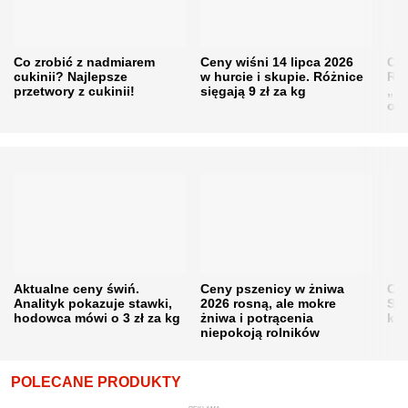
Co zrobić z nadmiarem
Ceny wiśni 14 lipca 2026
Cen
cukinii? Najlepsze
w hurcie i skupie. Różnice
Rol
przetwory z cukinii!
sięgają 9 zł za kg
„pe
obn
Aktualne ceny świń.
Ceny pszenicy w żniwa
Ce
Analityk pokazuje stawki,
2026 rosną, ale mokre
Sku
hodowca mówi o 3 zł za kg
żniwa i potrącenia
kon
niepokoją rolników
POLECANE PRODUKTY