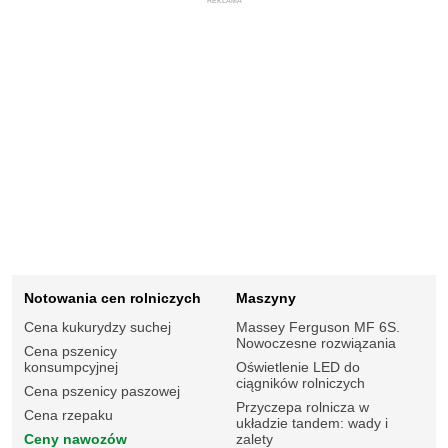
REKLAMA
Notowania cen rolniczych
Maszyny
Cena kukurydzy suchej
Massey Ferguson MF 6S.
Nowoczesne rozwiązania
Cena pszenicy
konsumpcyjnej
Oświetlenie LED do
ciągników rolniczych
Cena pszenicy paszowej
Przyczepa rolnicza w
Cena rzepaku
układzie tandem: wady i
Ceny nawozów
zalety