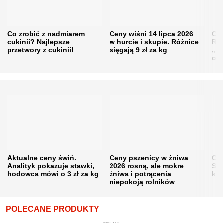
Co zrobić z nadmiarem
Ceny wiśni 14 lipca 2026
Cen
cukinii? Najlepsze
w hurcie i skupie. Różnice
Rol
przetwory z cukinii!
sięgają 9 zł za kg
„pe
obn
Aktualne ceny świń.
Ceny pszenicy w żniwa
Ce
Analityk pokazuje stawki,
2026 rosną, ale mokre
Sku
hodowca mówi o 3 zł za kg
żniwa i potrącenia
kon
niepokoją rolników
POLECANE PRODUKTY