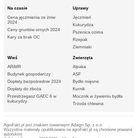
Na czasie
Uprawy
Cena jęczmienia ze żniw
Jęczmień
2024
Kukurydza
Ceny gruntów ornych 2024
Pszenica ozima
Kary za brak OC
Rzepak
Ziemniaki
Wieś
Zwierzęta
ARiMR
Alpaka
Budynek gospodarczy
ASF
Dopłaty bezpośrednie 2024
Bydło mięsne
Dopłaty do zboża
Kurnik
Przestrzegasz GAEC 6 w
Mocznik w żywieniu bydła
kukurydzy
Trzoda chlewna
AgroFakt.pl jest znakiem towarowym
Adagri Sp. z o.o.
Wszystkie materiały opublikowane na agroFakt.pl są chronione prawami
autorskimi