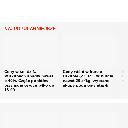
NAJPOPULARNIEJSZE
Ceny wiśni dziś.
Ceny wiśni w hurcie
Będ
W skupach spadły nawet
i skupie (23.07.). W hurcie
agr
o 40%. Część punktów
nawet 20 zł/kg, wybrane
rol
przyjmuje owoce tylko do
skupy podniosły stawki
pr
13:00