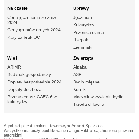
Na czasie
Uprawy
Cena jęczmienia ze żniw
Jęczmień
2024
Kukurydza
Ceny gruntów ornych 2024
Pszenica ozima
Kary za brak OC
Rzepak
Ziemniaki
Wieś
Zwierzęta
ARiMR
Alpaka
Budynek gospodarczy
ASF
Dopłaty bezpośrednie 2024
Bydło mięsne
Dopłaty do zboża
Kurnik
Przestrzegasz GAEC 6 w
Mocznik w żywieniu bydła
kukurydzy
Trzoda chlewna
AgroFakt.pl jest znakiem towarowym
Adagri Sp. z o.o.
Wszystkie materiały opublikowane na agroFakt.pl są chronione prawami
autorskimi