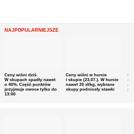
NAJPOPULARNIEJSZE
Ceny wiśni dziś.
Ceny wiśni w hurcie
Będ
W skupach spadły nawet
i skupie (23.07.). W hurcie
agr
o 40%. Część punktów
nawet 20 zł/kg, wybrane
rol
przyjmuje owoce tylko do
skupy podniosły stawki
pr
13:00