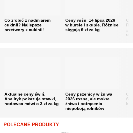
Co zrobić z nadmiarem
Ceny wiśni 14 lipca 2026
Cen
cukinii? Najlepsze
w hurcie i skupie. Różnice
Rol
przetwory z cukinii!
sięgają 9 zł za kg
„pe
obn
Aktualne ceny świń.
Ceny pszenicy w żniwa
Ce
Analityk pokazuje stawki,
2026 rosną, ale mokre
Sku
hodowca mówi o 3 zł za kg
żniwa i potrącenia
kon
niepokoją rolników
POLECANE PRODUKTY