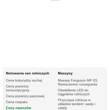
REKLAMA
Notowania cen rolniczych
Maszyny
Cena kukurydzy suchej
Massey Ferguson MF 6S.
Nowoczesne rozwiązania
Cena pszenicy
konsumpcyjnej
Oświetlenie LED do
ciągników rolniczych
Cena pszenicy paszowej
Przyczepa rolnicza w
Cena rzepaku
układzie tandem: wady i
Ceny nawozów
zalety