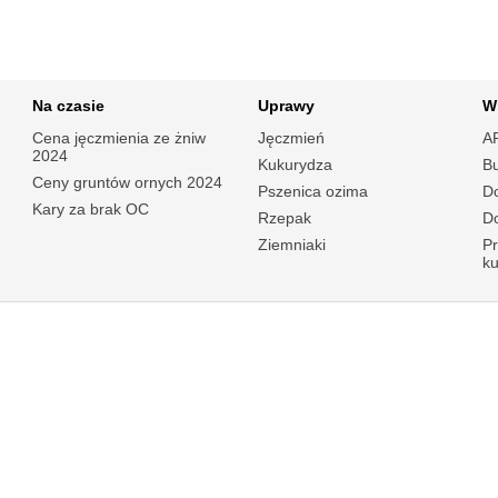
Na czasie
Uprawy
W
Cena jęczmienia ze żniw
Jęczmień
A
2024
Kukurydza
B
Ceny gruntów ornych 2024
Pszenica ozima
Do
Kary za brak OC
Rzepak
Do
Ziemniaki
P
k