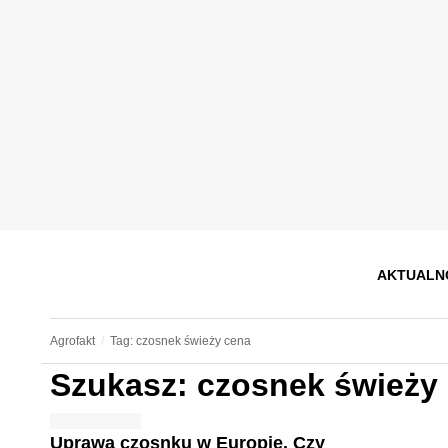
AKTUALN
Agrofakt
Tag: czosnek świeży cena
Szukasz: czosnek świeży
Uprawa czosnku w Europie. Czy