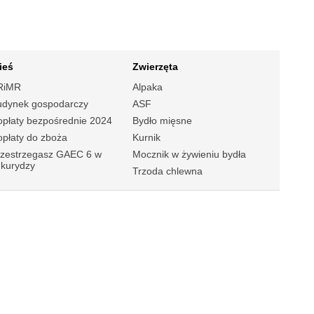
ieś
Zwierzęta
RiMR
Alpaka
udynek gospodarczy
ASF
płaty bezpośrednie 2024
Bydło mięsne
płaty do zboża
Kurnik
rzestrzegasz GAEC 6 w
Mocznik w żywieniu bydła
ukurydzy
Trzoda chlewna