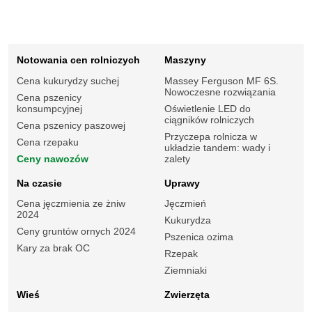
Notowania cen rolniczych
Maszyny
Cena kukurydzy suchej
Massey Ferguson MF 6S.
Nowoczesne rozwiązania
Cena pszenicy
konsumpcyjnej
Oświetlenie LED do
ciągników rolniczych
Cena pszenicy paszowej
Przyczepa rolnicza w
Cena rzepaku
układzie tandem: wady i
Ceny nawozów
zalety
Na czasie
Uprawy
Cena jęczmienia ze żniw
Jęczmień
2024
Kukurydza
Ceny gruntów ornych 2024
Pszenica ozima
Kary za brak OC
Rzepak
Ziemniaki
Wieś
Zwierzęta