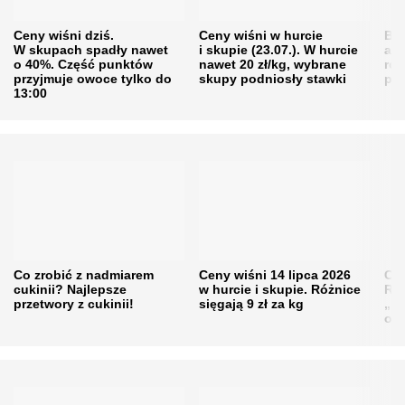
Ceny wiśni dziś.
Ceny wiśni w hurcie
Będ
W skupach spadły nawet
i skupie (23.07.). W hurcie
agr
o 40%. Część punktów
nawet 20 zł/kg, wybrane
rol
przyjmuje owoce tylko do
skupy podniosły stawki
pr
13:00
Co zrobić z nadmiarem
Ceny wiśni 14 lipca 2026
Cen
cukinii? Najlepsze
w hurcie i skupie. Różnice
Rol
przetwory z cukinii!
sięgają 9 zł za kg
„pe
obn