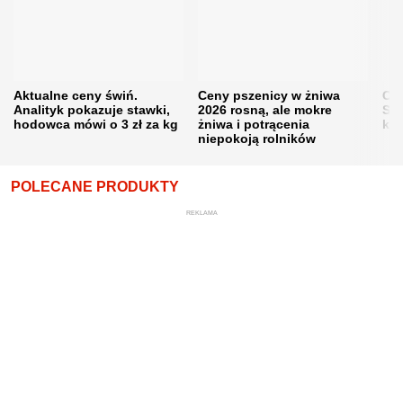
Aktualne ceny świń.
Ceny pszenicy w żniwa
Ce
Analityk pokazuje stawki,
2026 rosną, ale mokre
Sku
hodowca mówi o 3 zł za kg
żniwa i potrącenia
kon
niepokoją rolników
POLECANE PRODUKTY
REKLAMA