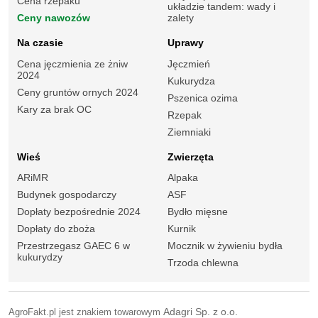
Cena rzepaku
układzie tandem: wady i
Ceny nawozów
zalety
Na czasie
Uprawy
Cena jęczmienia ze żniw
Jęczmień
2024
Kukurydza
Ceny gruntów ornych 2024
Pszenica ozima
Kary za brak OC
Rzepak
Ziemniaki
Wieś
Zwierzęta
ARiMR
Alpaka
Budynek gospodarczy
ASF
Dopłaty bezpośrednie 2024
Bydło mięsne
Dopłaty do zboża
Kurnik
Przestrzegasz GAEC 6 w
Mocznik w żywieniu bydła
kukurydzy
Trzoda chlewna
AgroFakt.pl jest znakiem towarowym
Adagri Sp. z o.o.