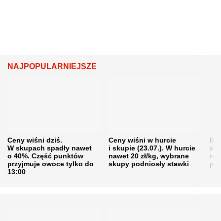
NAJPOPULARNIEJSZE
Ceny wiśni dziś.
Ceny wiśni w hurcie
Będ
W skupach spadły nawet
i skupie (23.07.). W hurcie
agr
o 40%. Część punktów
nawet 20 zł/kg, wybrane
rol
przyjmuje owoce tylko do
skupy podniosły stawki
pr
13:00