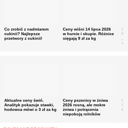
Co zrobić z nadmiarem
Ceny wiśni 14 lipca 2026
Cen
cukinii? Najlepsze
w hurcie i skupie. Różnice
Rol
przetwory z cukinii!
sięgają 9 zł za kg
„pe
obn
Aktualne ceny świń.
Ceny pszenicy w żniwa
Ce
Analityk pokazuje stawki,
2026 rosną, ale mokre
Sku
hodowca mówi o 3 zł za kg
żniwa i potrącenia
kon
niepokoją rolników