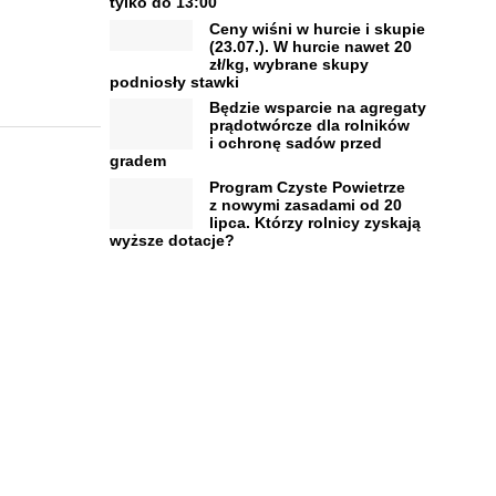
tylko do 13:00
Ceny wiśni w hurcie i skupie
(23.07.). W hurcie nawet 20
zł/kg, wybrane skupy
podniosły stawki
Będzie wsparcie na agregaty
prądotwórcze dla rolników
i ochronę sadów przed
gradem
Program Czyste Powietrze
z nowymi zasadami od 20
lipca. Którzy rolnicy zyskają
wyższe dotacje?