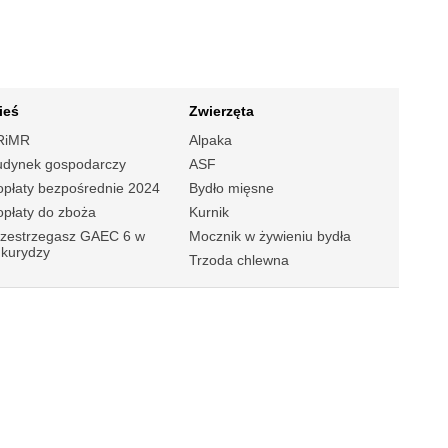
ieś
Zwierzęta
RiMR
Alpaka
udynek gospodarczy
ASF
płaty bezpośrednie 2024
Bydło mięsne
płaty do zboża
Kurnik
rzestrzegasz GAEC 6 w
Mocznik w żywieniu bydła
ukurydzy
Trzoda chlewna