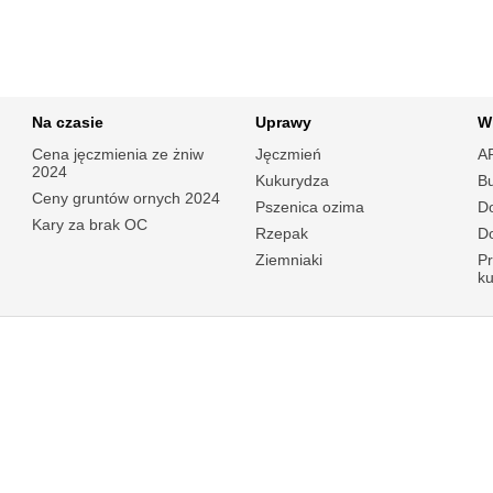
Na czasie
Uprawy
W
Cena jęczmienia ze żniw
Jęczmień
A
2024
Kukurydza
B
Ceny gruntów ornych 2024
Pszenica ozima
Do
Kary za brak OC
Rzepak
Do
Ziemniaki
P
k