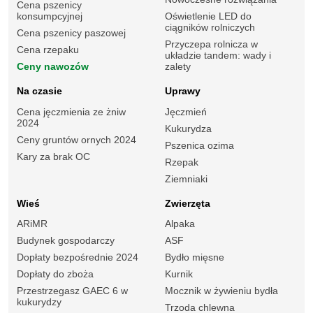
Cena pszenicy
konsumpcyjnej
Oświetlenie LED do
ciągników rolniczych
Cena pszenicy paszowej
Przyczepa rolnicza w
Cena rzepaku
układzie tandem: wady i
Ceny nawozów
zalety
Na czasie
Uprawy
Cena jęczmienia ze żniw
Jęczmień
2024
Kukurydza
Ceny gruntów ornych 2024
Pszenica ozima
Kary za brak OC
Rzepak
Ziemniaki
Wieś
Zwierzęta
ARiMR
Alpaka
Budynek gospodarczy
ASF
Dopłaty bezpośrednie 2024
Bydło mięsne
Dopłaty do zboża
Kurnik
Przestrzegasz GAEC 6 w
Mocznik w żywieniu bydła
kukurydzy
Trzoda chlewna