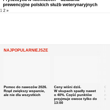
prewencyjne polskich służb weterynaryjnych
1
2
»
NAJPOPULARNIEJSZE
Pomoc do nawozów 2026.
Ceny wiśni dziś.
Cen
Rząd zwiększy wsparcie,
W skupach spadły nawet
i s
ale nie dla wszystkich
o 40%. Część punktów
naw
przyjmuje owoce tylko do
sku
13:00