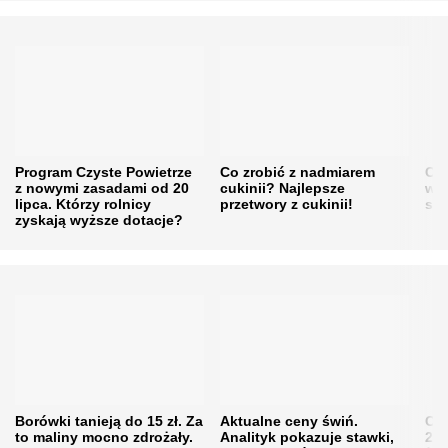
Program Czyste Powietrze
Co zrobić z nadmiarem
Cen
z nowymi zasadami od 20
cukinii? Najlepsze
w h
lipca. Którzy rolnicy
przetwory z cukinii!
się
zyskają wyższe dotacje?
Borówki tanieją do 15 zł. Za
Aktualne ceny świń.
Cen
to maliny mocno zdrożały.
Analityk pokazuje stawki,
202