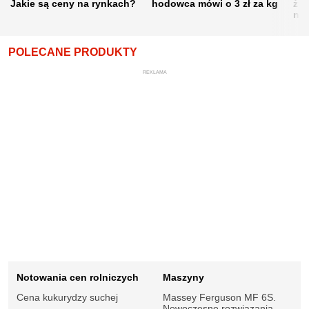
Jakie są ceny na rynkach?
hodowca mówi o 3 zł za kg
żni
nie
POLECANE PRODUKTY
REKLAMA
Notowania cen rolniczych
Maszyny
Cena kukurydzy suchej
Massey Ferguson MF 6S.
Nowoczesne rozwiązania