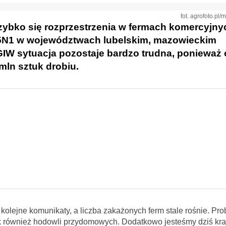
fot. agrofoto.pl
zybko się rozprzestrzenia w fermach komercyjny
H5N1 w województwach lubelskim, mazowieckim
GIW sytuacja pozostaje bardzo trudna, ponieważ
mln sztuk drobiu.
olejne komunikaty, a liczba zakażonych ferm stale rośnie. Pr
k również hodowli przydomowych. Dodatkowo jesteśmy dziś kr