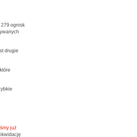
 279 ognisk
ymywanych
st drugie
które
zybkie
iśmy już
likwidację