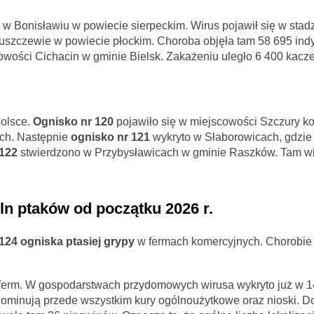
 w Bonisławiu w powiecie sierpeckim. Wirus pojawił się w stad
uszczewie w powiecie płockim. Choroba objęła tam 58 695 in
wości Cichacin w gminie Bielsk. Zakażeniu uległo 6 400 kacze
polsce.
Ognisko nr 120
pojawiło się w miejscowości Szczury k
ych. Następnie
ognisko nr 121
wykryto w Słaborowicach, gdzie
 122
stwierdzono w Przybysławicach w gminie Raszków. Tam wi
ln ptaków od początku 2026 r.
124 ogniska ptasiej grypy
w fermach komercyjnych. Chorobie
 ferm. W gospodarstwach przydomowych wirusa wykryto już w 1
. Dominują przede wszystkim kury ogólnoużytkowe oraz nioski. 