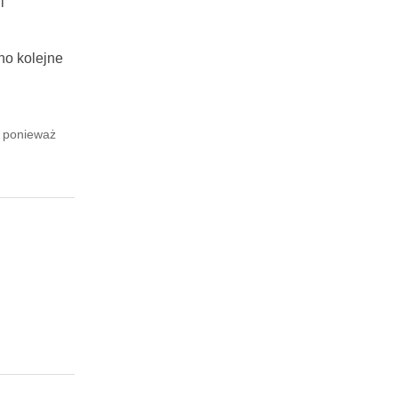
i
no kolejne
, ponieważ