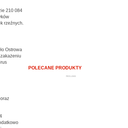
zie 210 084
dyków
k rzeźnych.
oło Ostrowa
 zakażeniu
rus
POLECANE PRODUKTY
REKLAMA
 oraz
4
Dodatkowo