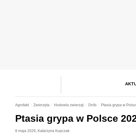
AKT
Agrofakt
Zwierzęta
Hodowla zwierząt
Drób
Ptasia grypa w Polsc
Ptasia grypa w Polsce 20
8 maja 2026
,
Katarzyna Kupczak