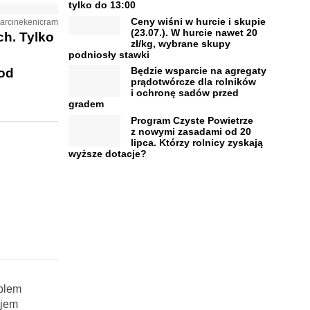
tylko do 13:00
Ceny wiśni w hurcie i skupie
/marcinekenicram
(23.07.). W hurcie nawet 20
ch. Tylko
zł/kg, wybrane skupy
podniosły stawki
Będzie wsparcie na agregaty
 od
prądotwórcze dla rolników
i ochronę sadów przed
gradem
Program Czyste Powietrze
z nowymi zasadami od 20
lipca. Którzy rolnicy zyskają
wyższe dotacje?
oblem
ajem