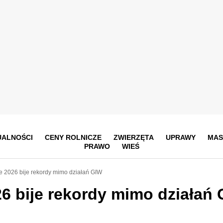
UALNOŚCI
CENY ROLNICZE
ZWIERZĘTA
UPRAWY
MAS
PRAWO
WIEŚ
e 2026 bije rekordy mimo działań GIW
26 bije rekordy mimo działań