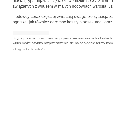
ptasia grypa pojawiła się także w łódzkim ZOO. Zachoro
związanych z wirusem w małych hodowlach wzrosła już
Hodowcy coraz częściej zwracają uwagę, że sytuacja z
ogniska, jak również ogromne koszty bioasekuracji oraz l
Grypa ptaków coraz częściej pojawia się również w hodowlach 
wirus może szybko rozprzestrzenić się na sąsiednie fermy kom
fot. agrofoto.pl/dentka17