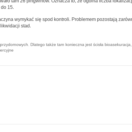
wało tam 26 pingwinów. Oznacza to, że ogólna liczba lokalizacj
 do 15.
aczyna wymykać się spod kontroli. Problemem pozostają zarów
ikwidacji stad.
przydomowych. Dlatego także tam konieczna jest ścisła bioasekuracja
ercyjne