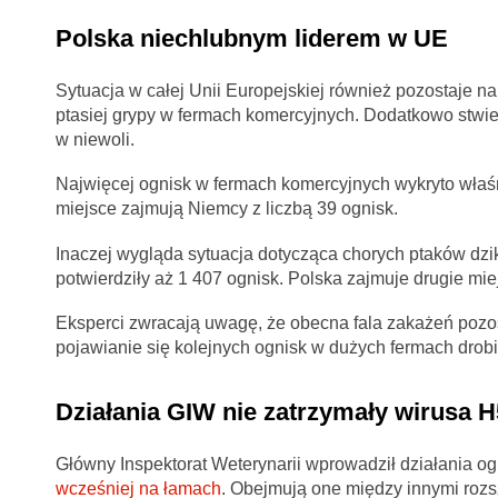
Polska niechlubnym liderem w UE
Sytuacja w całej Unii Europejskiej również pozostaje n
ptasiej grypy w fermach komercyjnych. Dodatkowo stwi
w niewoli.
Najwięcej ognisk w fermach komercyjnych wykryto właśn
miejsce zajmują Niemcy z liczbą 39 ognisk.
Inaczej wygląda sytuacja dotycząca chorych ptaków dz
potwierdziły aż 1 407 ognisk. Polska zajmuje drugie mie
Eksperci zwracają uwagę, że obecna fala zakażeń pozost
pojawianie się kolejnych ognisk w dużych fermach drobi
Działania GIW nie zatrzymały wirusa 
Główny Inspektorat Weterynarii wprowadził działania og
wcześniej na łamach
. Obejmują one między innymi rozsz