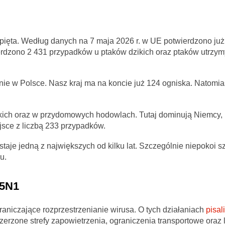
apięta. Według danych na 7 maja 2026 r. w UE potwierdzono już
erdzono 2 431 przypadków u ptaków dzikich oraz ptaków utrz
ie w Polsce. Nasz kraj ma na koncie już 124 ogniska. Natomia
ikich oraz w przydomowych hodowlach. Tutaj dominują Niemcy, 
jsce z liczbą 233 przypadków.
aje jedną z największych od kilku lat. Szczególnie niepokoi s
u.
H5N1
raniczające rozprzestrzenianie wirusa. O tych działaniach
pisal
erzone strefy zapowietrzenia, ograniczenia transportowe oraz 