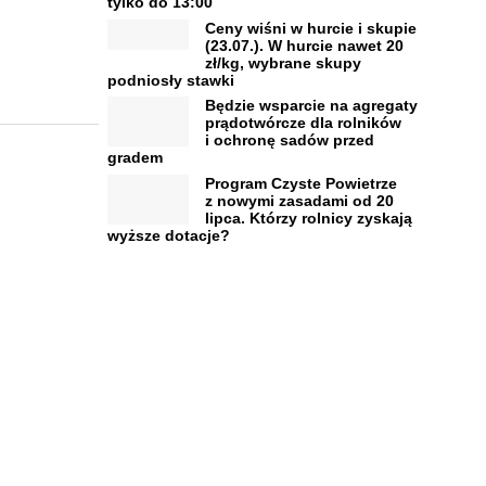
tylko do 13:00
Ceny wiśni w hurcie i skupie
(23.07.). W hurcie nawet 20
zł/kg, wybrane skupy
podniosły stawki
Będzie wsparcie na agregaty
prądotwórcze dla rolników
i ochronę sadów przed
gradem
Program Czyste Powietrze
z nowymi zasadami od 20
lipca. Którzy rolnicy zyskają
wyższe dotacje?