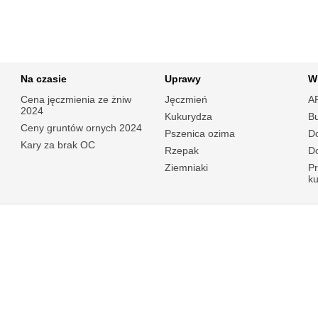
Na czasie
Uprawy
W
Cena jęczmienia ze żniw
Jęczmień
A
2024
Kukurydza
B
Ceny gruntów ornych 2024
Pszenica ozima
Do
Kary za brak OC
Rzepak
Do
Ziemniaki
P
k