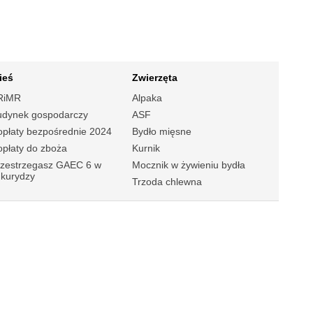
ieś
Zwierzęta
RiMR
Alpaka
udynek gospodarczy
ASF
płaty bezpośrednie 2024
Bydło mięsne
płaty do zboża
Kurnik
rzestrzegasz GAEC 6 w
Mocznik w żywieniu bydła
ukurydzy
Trzoda chlewna