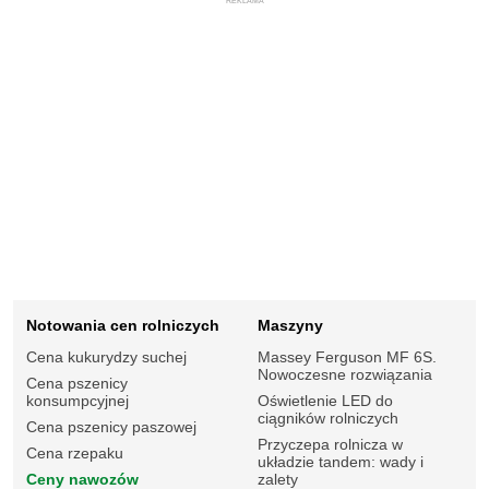
REKLAMA
Notowania cen rolniczych
Maszyny
Cena kukurydzy suchej
Massey Ferguson MF 6S.
Nowoczesne rozwiązania
Cena pszenicy
konsumpcyjnej
Oświetlenie LED do
ciągników rolniczych
Cena pszenicy paszowej
Przyczepa rolnicza w
Cena rzepaku
układzie tandem: wady i
Ceny nawozów
zalety