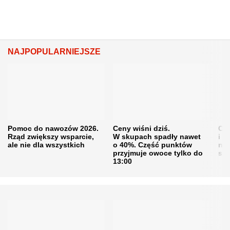
NAJPOPULARNIEJSZE
Pomoc do nawozów 2026.
Ceny wiśni dziś.
Cen
Rząd zwiększy wsparcie,
W skupach spadły nawet
i s
ale nie dla wszystkich
o 40%. Część punktów
naw
przyjmuje owoce tylko do
sku
13:00