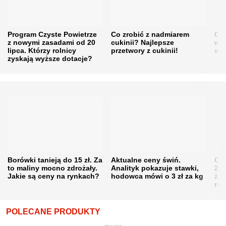
Program Czyste Powietrze
Co zrobić z nadmiarem
Cen
z nowymi zasadami od 20
cukinii? Najlepsze
w h
lipca. Którzy rolnicy
przetwory z cukinii!
się
zyskają wyższe dotacje?
Borówki tanieją do 15 zł. Za
Aktualne ceny świń.
Cen
to maliny mocno zdrożały.
Analityk pokazuje stawki,
202
Jakie są ceny na rynkach?
hodowca mówi o 3 zł za kg
żni
nie
POLECANE PRODUKTY