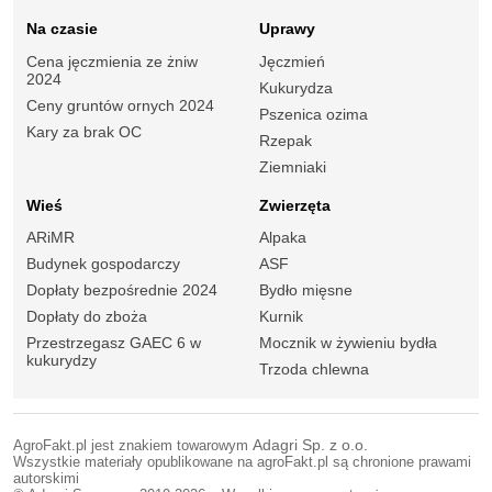
Na czasie
Uprawy
Cena jęczmienia ze żniw
Jęczmień
2024
Kukurydza
Ceny gruntów ornych 2024
Pszenica ozima
Kary za brak OC
Rzepak
Ziemniaki
Wieś
Zwierzęta
ARiMR
Alpaka
Budynek gospodarczy
ASF
Dopłaty bezpośrednie 2024
Bydło mięsne
Dopłaty do zboża
Kurnik
Przestrzegasz GAEC 6 w
Mocznik w żywieniu bydła
kukurydzy
Trzoda chlewna
AgroFakt.pl jest znakiem towarowym
Adagri Sp. z o.o.
Wszystkie materiały opublikowane na agroFakt.pl są chronione prawami
autorskimi