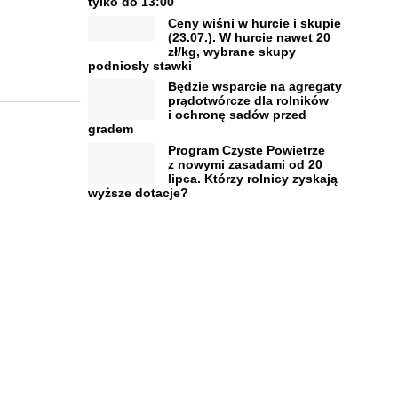
tylko do 13:00
Ceny wiśni w hurcie i skupie
(23.07.). W hurcie nawet 20
zł/kg, wybrane skupy
podniosły stawki
Będzie wsparcie na agregaty
prądotwórcze dla rolników
i ochronę sadów przed
gradem
Program Czyste Powietrze
z nowymi zasadami od 20
lipca. Którzy rolnicy zyskają
wyższe dotacje?