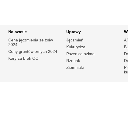
Na czasie
Uprawy
W
Cena jęczmienia ze żniw
Jęczmień
A
2024
Kukurydza
B
Ceny gruntów ornych 2024
Pszenica ozima
Do
Kary za brak OC
Rzepak
Do
Ziemniaki
P
k