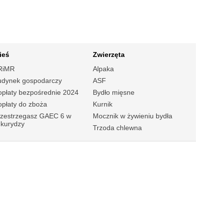
ieś
Zwierzęta
RiMR
Alpaka
udynek gospodarczy
ASF
płaty bezpośrednie 2024
Bydło mięsne
płaty do zboża
Kurnik
rzestrzegasz GAEC 6 w
Mocznik w żywieniu bydła
ukurydzy
Trzoda chlewna