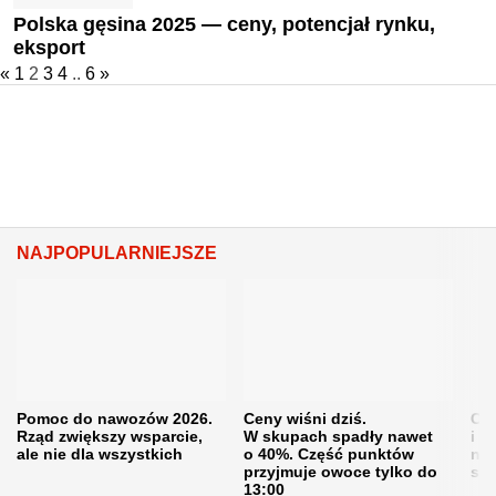
Polska gęsina 2025 — ceny, potencjał rynku,
eksport
«
1
2
3
4
..
6
»
NAJPOPULARNIEJSZE
Pomoc do nawozów 2026.
Ceny wiśni dziś.
Cen
Rząd zwiększy wsparcie,
W skupach spadły nawet
i s
ale nie dla wszystkich
o 40%. Część punktów
naw
przyjmuje owoce tylko do
sku
13:00