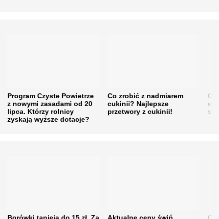
Program Czyste Powietrze
Co zrobić z nadmiarem
Cen
z nowymi zasadami od 20
cukinii? Najlepsze
w h
lipca. Którzy rolnicy
przetwory z cukinii!
się
zyskają wyższe dotacje?
Borówki tanieją do 15 zł. Za
Aktualne ceny świń.
Cen