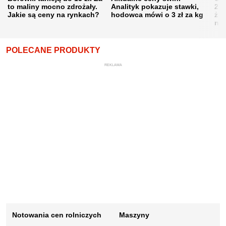
to maliny mocno zdrożały.
Analityk pokazuje stawki,
202
Jakie są ceny na rynkach?
hodowca mówi o 3 zł za kg
żni
nie
POLECANE PRODUKTY
REKLAMA
Notowania cen rolniczych
Maszyny