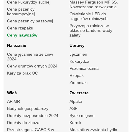
Cena kukurydzy suchej
Massey Ferguson MF 6S.
Nowoczesne rozwiązania
Cena pszenicy
konsumpcyjnej
Oświetlenie LED do
ciągników rolniczych
Cena pszenicy paszowej
Przyczepa rolnicza w
Cena rzepaku
układzie tandem: wady i
Ceny nawozów
zalety
Na czasie
Uprawy
Cena jęczmienia ze żniw
Jęczmień
2024
Kukurydza
Ceny gruntów ornych 2024
Pszenica ozima
Kary za brak OC
Rzepak
Ziemniaki
Wieś
Zwierzęta
ARiMR
Alpaka
Budynek gospodarczy
ASF
Dopłaty bezpośrednie 2024
Bydło mięsne
Dopłaty do zboża
Kurnik
Przestrzegasz GAEC 6 w
Mocznik w żywieniu bydła