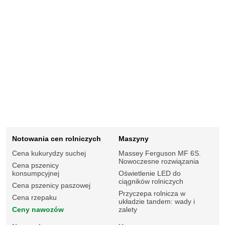
Notowania cen rolniczych
Maszyny
Cena kukurydzy suchej
Massey Ferguson MF 6S.
Nowoczesne rozwiązania
Cena pszenicy
konsumpcyjnej
Oświetlenie LED do
ciągników rolniczych
Cena pszenicy paszowej
Przyczepa rolnicza w
Cena rzepaku
układzie tandem: wady i
Ceny nawozów
zalety