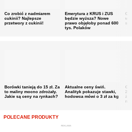
Co zrobić z nadmiarem
Emerytura z KRUS i ZUS
Cen
cukinii? Najlepsze
będzie wyższa? Nowe
w h
przetwory z cukinii!
prawo objęłoby ponad 600
się
tys. Polaków
Borówki tanieją do 15 zł. Za
Aktualne ceny świń.
Cen
to maliny mocno zdrożały.
Analityk pokazuje stawki,
202
Jakie są ceny na rynkach?
hodowca mówi o 3 zł za kg
żni
nie
POLECANE PRODUKTY
REKLAMA