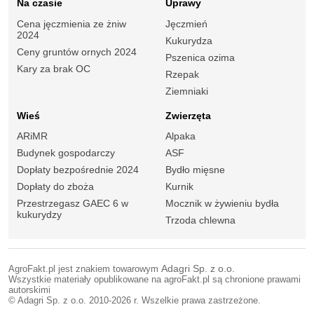
Na czasie
Uprawy
Cena jęczmienia ze żniw
Jęczmień
2024
Kukurydza
Ceny gruntów ornych 2024
Pszenica ozima
Kary za brak OC
Rzepak
Ziemniaki
Wieś
Zwierzęta
ARiMR
Alpaka
Budynek gospodarczy
ASF
Dopłaty bezpośrednie 2024
Bydło mięsne
Dopłaty do zboża
Kurnik
Przestrzegasz GAEC 6 w
Mocznik w żywieniu bydła
kukurydzy
Trzoda chlewna
AgroFakt.pl jest znakiem towarowym
Adagri Sp. z o.o.
Wszystkie materiały opublikowane na agroFakt.pl są chronione prawami
autorskimi
© Adagri Sp. z o.o. 2010-2026 r. Wszelkie prawa zastrzeżone.