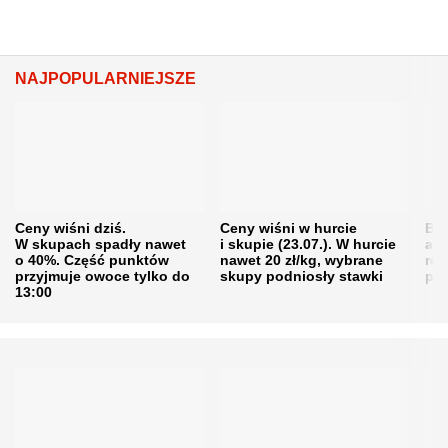
NAJPOPULARNIEJSZE
Ceny wiśni dziś.
Ceny wiśni w hurcie
Będ
W skupach spadły nawet
i skupie (23.07.). W hurcie
agr
o 40%. Część punktów
nawet 20 zł/kg, wybrane
rol
przyjmuje owoce tylko do
skupy podniosły stawki
pr
13:00