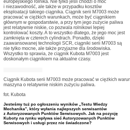
europejskiego rolnika. Nie tylko jeśli chodzi o moc
i niezawodność, ale także w przypadku kosztów
eksploatacji takiego ciągnika. Ciągnik serii M7003 może
pracować w ciężkich warunkach, może być ciągnikiem
głównym w gospodarstwie, a przy tym jego zużycie paliwa
jest relatywnie niskie, co pozwala rolnikowi lepiej
kontrolować koszty. A to wszystko dlatego, że jego moc jest
zamknięta w czterech cylindrach. Ponadto, dzięki
zaawansowanej technologii SCR, ciągniki serii M7003 są
nie tylko mocne, ale także przyjazne dla środowiska.
Wszystko to sprawia, że ciągnik Kubota M7003 jest
doskonałym ciągnikiem na aktualne czasy.
Ciągnik Kubota serii M7003 może pracować w ciężkich waru
maszyna o relatywnie niskim zużyciu paliwa.
fot. Kubota
Jesteśmy tuż po ogłoszeniu wyników „Testu Wiedzy
Mechanika”, który wyłania najlepszych serwisantów
z Autoryzowanych Punktów Serwisowych. Jak na pozycję
Kuboty na rynku wpływa sieć Autoryzowanych Punktów
Serwisowych i usługi przez nie świadczone?