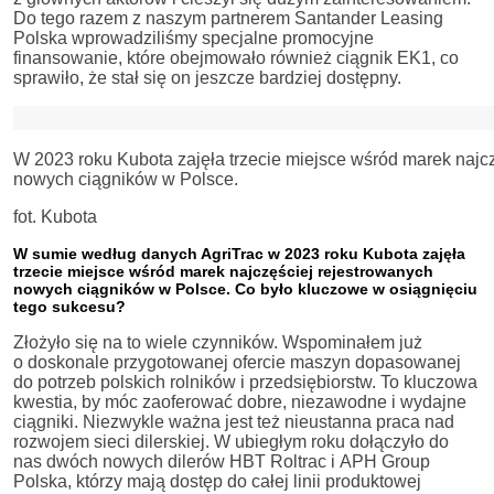
Do tego razem z naszym partnerem Santander Leasing
Polska wprowadziliśmy specjalne promocyjne
finansowanie, które obejmowało również ciągnik EK1, co
sprawiło, że stał się on jeszcze bardziej dostępny.
W 2023 roku Kubota zajęła trzecie miejsce wśród marek najc
nowych ciągników w Polsce.
fot. Kubota
W sumie według danych AgriTrac w 2023 roku Kubota zajęła
trzecie miejsce wśród marek najczęściej rejestrowanych
nowych ciągników w Polsce. Co było kluczowe w osiągnięciu
tego sukcesu?
Złożyło się na to wiele czynników. Wspominałem już
o doskonale przygotowanej ofercie maszyn dopasowanej
do potrzeb polskich rolników i przedsiębiorstw. To kluczowa
kwestia, by móc zaoferować dobre, niezawodne i wydajne
ciągniki. Niezwykle ważna jest też nieustanna praca nad
rozwojem sieci dilerskiej. W ubiegłym roku dołączyło do
nas dwóch nowych dilerów HBT Roltrac i APH Group
Polska, którzy mają dostęp do całej linii produktowej