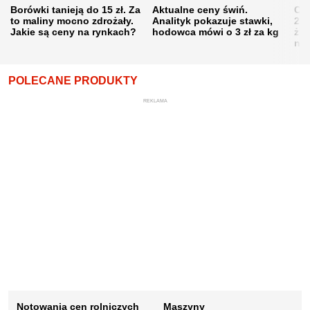
Borówki tanieją do 15 zł. Za
Aktualne ceny świń.
Cen
to maliny mocno zdrożały.
Analityk pokazuje stawki,
202
Jakie są ceny na rynkach?
hodowca mówi o 3 zł za kg
żni
nie
POLECANE PRODUKTY
REKLAMA
Notowania cen rolniczych
Maszyny