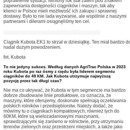
poprawienie sytuacji. Miniony rok stał zatem pod znakiem
zapewniania dostępności ciągników i maszyn, tak aby
klienci w Polsce mieli możliwość ich zakupu i sprawnej
dostawy. Było to nie lada wyzwanie, ale wspólnie z naszymi
partnerami i dilerami osiągnęliśmy ten cel.
Ciągnik Kubota EK1 to strzał w dziesiątkę. Ten miał bardzo dob
nadal dużym powodzeniem.
fot. Kubota
To nie jedyny sukces. Według danych AgriTrac Polska w 2023
roku Kubota po raz ósmy z rzędu była liderem segmentu
ciągników do 49 KM. Jak Kubota utrzymuje najwyższą
pozycję przez tak długi czas?
Nie ma co ukrywać, że Kubota w tym segmencie ma bardzo
dobrze zbudowane linie produktowe, co oznacza, że
maszyny, które oferujemy, doskonale spełniają oczekiwania
polskich rolników i przedsiębiorstw. Należy dodać, że
mówimy tu o ciągnikach kompaktowych, również tych do
60KM, które są wielozadaniowymi maszynami,
sprawdzającymi się zarówno w rolnictwie, przy utrzymaniu
terenów zielonych oraz przestrzeni miejskich, a także jako