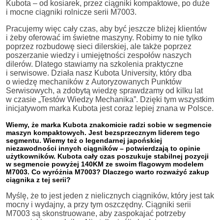
Kubota – od kosiarek, przez ciągniki kompaktowe, po duże
i mocne ciągniki rolnicze serii M7003.
Pracujemy więc cały czas, aby być jeszcze bliżej klientów
i żeby oferować im świetne maszyny. Robimy to nie tylko
poprzez rozbudowę sieci dilerskiej, ale także poprzez
poszerzanie wiedzy i umiejętności zespołów naszych
dilerów. Dlatego stawiamy na szkolenia praktyczne
i serwisowe. Działa nasz Kubota University, który dba
o wiedzę mechaników z Autoryzowanych Punktów
Serwisowych, a zdobytą wiedzę sprawdzamy od kilku lat
w czasie „Testów Wiedzy Mechanika”. Dzięki tym wszystkim
inicjatywom marka Kubota jest coraz lepiej znana w Polsce.
Wiemy, że marka Kubota znakomicie radzi sobie w segmencie
maszyn kompaktowych. Jest bezsprzecznym liderem tego
segmentu. Wiemy też o legendarnej japońskiej
niezawodności innych ciągników – potwierdzają to opinie
użytkowników. Kubota cały czas poszukuje stabilnej pozycji
w segmencie powyżej 140KM ze swoim flagowym modelem
M7003. Co wyróżnia M7003? Dlaczego warto rozważyć zakup
ciągnika z tej serii?
Myślę, że to jest jeden z nielicznych ciągników, który jest tak
mocny i wydajny, a przy tym oszczędny. Ciągniki serii
M7003 są skonstruowane, aby zaspokajać potrzeby