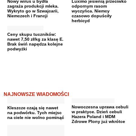
Nowy wirus u bydła
Luximo jesienią przeciwko
zagraża produkcji mleka.
odpornym rasom
Wykryto go w Szwajcarii,
wyczyńca. Niemcy
Niemczech i Francji
czasowo dopuściły
herbicyd
Ceny skupu tuczników:
nawet 7,50 zł/kg za klasę E.
Brak świń napędza kolejne
podwyżki
NAJNOWSZE WIADOMOŚCI
Nowoczesna uprawa cebuli
Kleszcze czają się nawet
w praktyce. Dzień cebuli
na podwórku. Tych miejsc
Hazera Poland i MDM
na ciele nie wolno pominąć
Zdrowe Plony już wkrótce