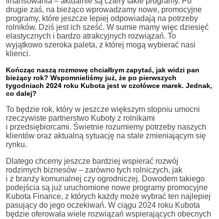
finansowania – aktualnie są cztery takie programy. Po
drugie zaś, na bieżąco wprowadzamy nowe, promocyjne
programy, które jeszcze lepiej odpowiadają na potrzeby
rolników. Dziś jest ich sześć. W sumie mamy więc dziesięć
elastycznych i bardzo atrakcyjnych rozwiązań. To
wyjątkowo szeroka paleta, z której mogą wybierać nasi
klienci.
Kończąc naszą rozmowę chciałbym zapytać, jak widzi pan
bieżący rok? Wspomnieliśmy już, że po pierwszych
tygodniach 2024 roku Kubota jest w czołówce marek. Jednak,
co dalej?
To będzie rok, który w jeszcze większym stopniu umocni
rzeczywiste partnerstwo Kuboty z rolnikami
i przedsiębiorcami. Świetnie rozumiemy potrzeby naszych
klientów oraz aktualną sytuację na stale zmieniającym się
rynku.
Dlatego chcemy jeszcze bardziej wspierać rozwój
rodzimych biznesów – zarówno tych rolniczych, jak
i z branży komunalnej czy ogrodniczej. Dowodem takiego
podejścia są już uruchomione nowe programy promocyjne
Kubota Finance, z których każdy może wybrać ten najlepiej
pasujący do jego oczekiwań. W ciągu 2024 roku Kubota
będzie oferowała wiele rozwiązań wspierających obecnych