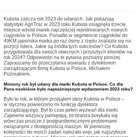
Kubota zalicza rok 2023 do udanych. Jak pokazują
statystyki AgriTrac w 2023 roku Kubota osiągnęła trzecie
miejsce wśród marek najczęściej rejestrowanych nowych
ciągników w Polsce. Ponadto w segmencie ciągników do
49KM japońska marka po raz ósmy z rzędu znalazła się na
pozycji lidera. Jakie są źródła tych sukcesów? Co Kubota
przygotowała dla swoich obecnych i przyszłych klientów na
rok 2024? Odpowiedzi na te pytania poznamy poniżej.
Zapraszamy do przeczytania wywiadu z dyrektorem
zarządzającym firmą Kubota w Polsce, Michałem
Poźniakiem.
Miniony rok był udany dla marki Kubota w Polsce. Co dla
Pana osobiście było najważniejszym wydarzeniem 2023 roku?
Było to rok, w którym przejąłem stery Kubota w Polsce –
w styczniu powierzono mi funkcję dyrektora
zarządzającego. Był to czas pełen wyzwań dla marki.
Zapewne wszyscy pamiętają, że branża borykała się
wówczas jeszcze z postpandemicznymi problemami
związanymi z dostępnością maszyn. W pierwszej
kolejności do moich zadań należało więc jak najszybsze