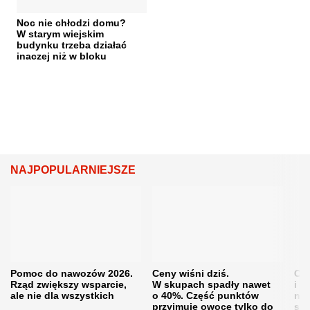
Noc nie chłodzi domu?
W starym wiejskim
budynku trzeba działać
inaczej niż w bloku
NAJPOPULARNIEJSZE
Pomoc do nawozów 2026.
Ceny wiśni dziś.
Cen
Rząd zwiększy wsparcie,
W skupach spadły nawet
i s
ale nie dla wszystkich
o 40%. Część punktów
naw
przyjmuje owoce tylko do
sku