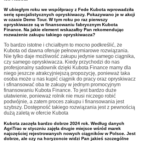
W ubiegłym roku we współpracy z Fede Kubota wprowadziła
serię specjalistycznych opryskiwaczy. Pokazywano je w akcji
w czasie Demo Tour. W tym roku po raz pierwszy
opryskiwacze są w finansowaniu fabrycznym Kubota
Finance. Na jakie element wskazałby Pan rekomendując
rozważenie zakupu takiego opryskiwacza?
To bardzo istotne i chciałbym to mocno podkreślić, że
Kubota od dawna oferuje pełnowymiarowe rozwiązania.
Nie tylko daje możliwość zakupu jedynie samego ciągnika,
czy samego opryskiwacza. Kiedy przychodzi do nas
profesjonalny sadownik dzięki Kubota Finance mamy dla
niego jeszcze atrakcyjniejszą propozycję, ponieważ taka
osoba może u nas kupić ciągnik do pracy oraz opryskiwacz
i sfinansować oba te zakupy w jednym promocyjnym
finansowaniu Kubota Finance. To jest bardzo duże
ułatwienie, ponieważ rolnik nie musi niczego robić
podwójnie, a zatem proces zakupu i finansowania jest
szybszy. Dostępność takiego rozwiązania jest z pewnością
dużą zaletą w ofercie Kubota
Kubota zaczęła bardzo dobrze 2024 rok. Według danych
AgriTrac w styczniu zajęła drugie miejsce wśród marek
najczęściej rejestrowanych nowych ciągników w Polsce. Jest
dobrze, ale czy na horyzoncie widzi Pan jakieś szczególne