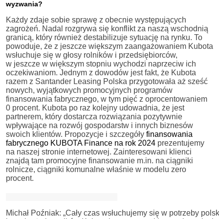
wyzwania?
Każdy zdaje sobie sprawę z obecnie występujących
zagrożeń. Nadal rozgrywa się konflikt za naszą wschodnią
granicą, który również destabilizuje sytuację na rynku. To
powoduje, że z jeszcze większym zaangażowaniem Kubota
wsłuchuje się w głosy rolników i przedsiębiorców,
w jeszcze w większym stopniu wychodzi naprzeciw ich
oczekiwaniom. Jednym z dowodów jest fakt, że Kubota
razem z Santander Leasing Polska przygotowała aż sześć
nowych, wyjątkowych promocyjnych programów
finansowania fabrycznego, w tym pięć z oprocentowaniem
0 procent. Kubota po raz kolejny udowadnia, że jest
partnerem, który dostarcza rozwiązania pozytywnie
wpływające na rozwój gospodarstw i innych biznesów
swoich klientów. Propozycje i szczegóły
finansowania
fabrycznego KUBOTA Finance na rok 2024
prezentujemy
na naszej stronie internetowej. Zainteresowani klienci
znajdą tam promocyjne finansowanie m.in. na ciągniki
rolnicze, ciągniki komunalne właśnie w modelu zero
procent.
Michał Poźniak: „Cały czas wsłuchujemy się w potrzeby polsk