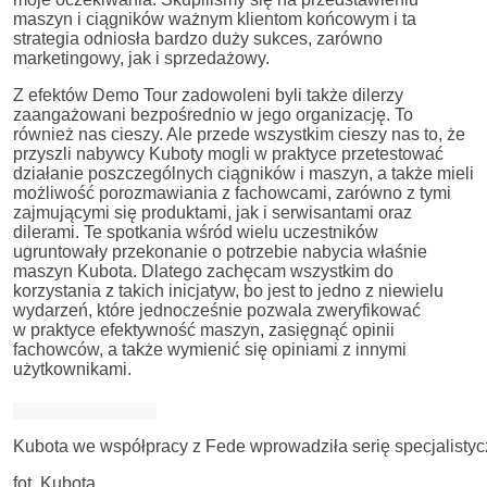
maszyn i ciągników ważnym klientom końcowym i ta
strategia odniosła bardzo duży sukces, zarówno
marketingowy, jak i sprzedażowy.
Z efektów Demo Tour zadowoleni byli także dilerzy
zaangażowani bezpośrednio w jego organizację. To
również nas cieszy. Ale przede wszystkim cieszy nas to, że
przyszli nabywcy Kuboty mogli w praktyce przetestować
działanie poszczególnych ciągników i maszyn, a także mieli
możliwość porozmawiania z fachowcami, zarówno z tymi
zajmującymi się produktami, jak i serwisantami oraz
dilerami. Te spotkania wśród wielu uczestników
ugruntowały przekonanie o potrzebie nabycia właśnie
maszyn Kubota. Dlatego zachęcam wszystkim do
korzystania z takich inicjatyw, bo jest to jedno z niewielu
wydarzeń, które jednocześnie pozwala zweryfikować
w praktyce efektywność maszyn, zasięgnąć opinii
fachowców, a także wymienić się opiniami z innymi
użytkownikami.
Kubota we współpracy z Fede wprowadziła serię specjalisty
fot. Kubota