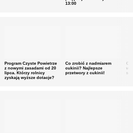
13:00
Program Czyste Powietrze
Co zrobić z nadmiarem
Cen
z nowymi zasadami od 20
cukinii? Najlepsze
w h
lipca. Którzy rolnicy
przetwory z cukinii!
się
zyskają wyższe dotacje?