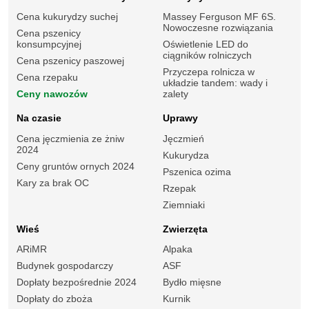
Cena kukurydzy suchej
Massey Ferguson MF 6S.
Nowoczesne rozwiązania
Cena pszenicy
konsumpcyjnej
Oświetlenie LED do
ciągników rolniczych
Cena pszenicy paszowej
Przyczepa rolnicza w
Cena rzepaku
układzie tandem: wady i
Ceny nawozów
zalety
Na czasie
Uprawy
Cena jęczmienia ze żniw
Jęczmień
2024
Kukurydza
Ceny gruntów ornych 2024
Pszenica ozima
Kary za brak OC
Rzepak
Ziemniaki
Wieś
Zwierzęta
ARiMR
Alpaka
Budynek gospodarczy
ASF
Dopłaty bezpośrednie 2024
Bydło mięsne
Dopłaty do zboża
Kurnik