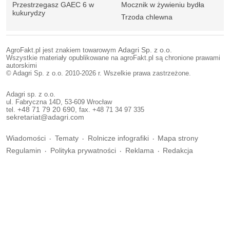
Przestrzegasz GAEC 6 w
Mocznik w żywieniu bydła
kukurydzy
Trzoda chlewna
AgroFakt.pl jest znakiem towarowym
Adagri Sp. z o.o.
Wszystkie materiały opublikowane na agroFakt.pl są chronione prawami
autorskimi
© Adagri Sp. z o.o. 2010-2026 r. Wszelkie prawa zastrzeżone.
Adagri sp. z o.o.
ul. Fabryczna 14D, 53-609 Wrocław
tel.
+48 71 79 20 690
, fax. +48 71 34 97 335
sekretariat@adagri.com
Wiadomości
Tematy
Rolnicze infografiki
Mapa strony
Regulamin
Polityka prywatności
Reklama
Redakcja