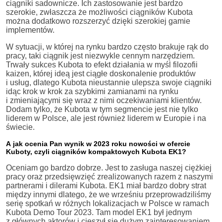
ciągniki sadownicze. Ich zastosowanie jest bardzo
szerokie, zwłaszcza że możliwości ciągników Kubota
można dodatkowo rozszerzyć dzięki szerokiej gamie
implementów.
W sytuacji, w której na rynku bardzo często brakuje rąk do
pracy, taki ciągnik jest niezwykle cennym narzędziem.
Trwały sukces Kubota to efekt działania w myśl filozofii
kaizen, której ideą jest ciągłe doskonalenie produktów
i usług, dlatego Kubota nieustannie ulepsza swoje ciągniki
idąc krok w krok za szybkimi zamianami na rynku
i zmieniającymi się wraz z nimi oczekiwaniami klientów.
Dodam tylko, że Kubota w tym segmencie jest nie tylko
liderem w Polsce, ale jest również liderem w Europie i na
świecie.
A jak ocenia Pan wynik w 2023 roku nowości w ofercie
Kuboty, czyli ciągników kompaktowych Kubota EK1?
Oceniam go bardzo dobrze. Jest to zasługa naszej ciężkiej
pracy oraz przedsięwzięć zrealizowanych razem z naszymi
partnerami i dilerami Kubota. EK1 miał bardzo dobry strat
między innymi dlatego, że we wrześniu przeprowadziliśmy
serię spotkań w różnych lokalizacjach w Polsce w ramach
Kubota Demo Tour 2023. Tam model EK1 był jednym
z głównych aktorów i cieszył się dużym zainteresowaniem.