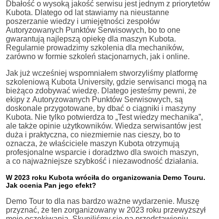
Dbałość o wysoką jakość serwisu jest jednym z priorytetów
Kubota. Dlatego od lat stawiamy na nieustanne
poszerzanie wiedzy i umiejętności zespołów
Autoryzowanych Punktów Serwisowych, bo to one
gwarantują najlepszą opiekę dla maszyn Kubota.
Regularnie prowadzimy szkolenia dla mechaników,
zarówno w formie szkoleń stacjonarnych, jak i online.
Jak już wcześniej wspomniałem stworzyliśmy platformę
szkoleniową Kubota University, gdzie serwisanci mogą na
bieżąco zdobywać wiedzę. Dlatego jesteśmy pewni, że
ekipy z Autoryzowanych Punktów Serwisowych, są
doskonale przygotowane, by dbać o ciągniki i maszyny
Kubota. Nie tylko potwierdza to „Test wiedzy mechanika”,
ale także opinie użytkowników. Wiedza serwisantów jest
duża i praktyczna, co niezmiernie nas cieszy, bo to
oznacza, że właściciele maszyn Kubota otrzymują
profesjonalne wsparcie i doradztwo dla swoich maszyn,
a co najważniejsze szybkość i niezawodność działania.
W 2023 roku Kubota wróciła do organizowania Demo Touru.
Jak ocenia Pan jego efekt?
Demo Tour to dla nas bardzo ważne wydarzenie. Muszę
przyznać, że ten zorganizowany w 2023 roku przewyższył
moje oczekiwania. Skupiliśmy się na przedstawieniu