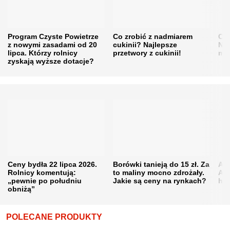
Program Czyste Powietrze
Co zrobić z nadmiarem
Cen
z nowymi zasadami od 20
cukinii? Najlepsze
Naw
lipca. Którzy rolnicy
przetwory z cukinii!
mi
zyskają wyższe dotacje?
Ceny bydła 22 lipca 2026.
Borówki tanieją do 15 zł. Za
Akt
Rolnicy komentują:
to maliny mocno zdrożały.
Ana
„pewnie po południu
Jakie są ceny na rynkach?
hod
obniżą”
POLECANE PRODUKTY