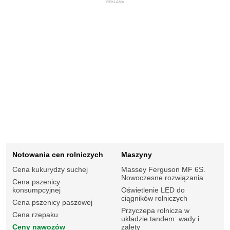
REKLAMA
Notowania cen rolniczych
Maszyny
Cena kukurydzy suchej
Massey Ferguson MF 6S.
Nowoczesne rozwiązania
Cena pszenicy
konsumpcyjnej
Oświetlenie LED do
ciągników rolniczych
Cena pszenicy paszowej
Przyczepa rolnicza w
Cena rzepaku
układzie tandem: wady i
Ceny nawozów
zalety