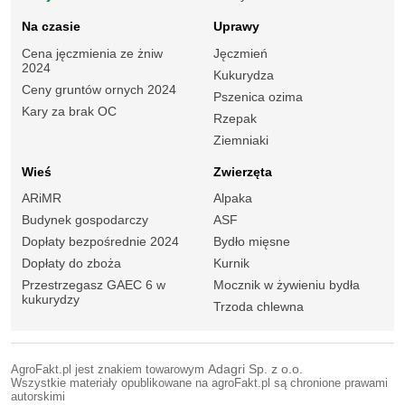
Na czasie
Uprawy
Cena jęczmienia ze żniw
Jęczmień
2024
Kukurydza
Ceny gruntów ornych 2024
Pszenica ozima
Kary za brak OC
Rzepak
Ziemniaki
Wieś
Zwierzęta
ARiMR
Alpaka
Budynek gospodarczy
ASF
Dopłaty bezpośrednie 2024
Bydło mięsne
Dopłaty do zboża
Kurnik
Przestrzegasz GAEC 6 w
Mocznik w żywieniu bydła
kukurydzy
Trzoda chlewna
AgroFakt.pl jest znakiem towarowym
Adagri Sp. z o.o.
Wszystkie materiały opublikowane na agroFakt.pl są chronione prawami
autorskimi