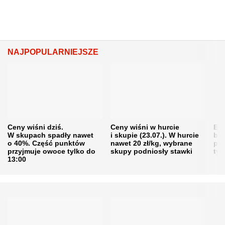
NAJPOPULARNIEJSZE
Ceny wiśni dziś.
Ceny wiśni w hurcie
Eme
W skupach spadły nawet
i skupie (23.07.). W hurcie
bę
o 40%. Część punktów
nawet 20 zł/kg, wybrane
pra
przyjmuje owoce tylko do
skupy podniosły stawki
tys
13:00