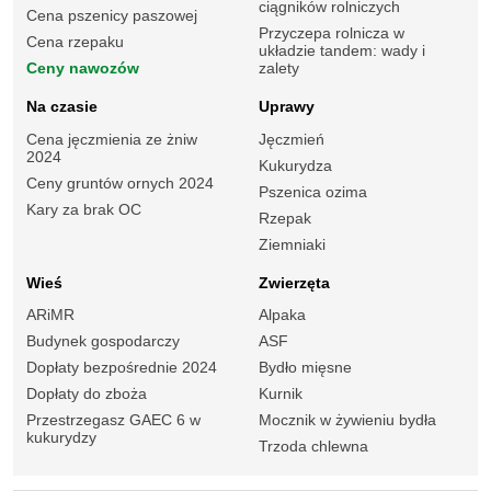
ciągników rolniczych
Cena pszenicy paszowej
Przyczepa rolnicza w
Cena rzepaku
układzie tandem: wady i
Ceny nawozów
zalety
Na czasie
Uprawy
Cena jęczmienia ze żniw
Jęczmień
2024
Kukurydza
Ceny gruntów ornych 2024
Pszenica ozima
Kary za brak OC
Rzepak
Ziemniaki
Wieś
Zwierzęta
ARiMR
Alpaka
Budynek gospodarczy
ASF
Dopłaty bezpośrednie 2024
Bydło mięsne
Dopłaty do zboża
Kurnik
Przestrzegasz GAEC 6 w
Mocznik w żywieniu bydła
kukurydzy
Trzoda chlewna