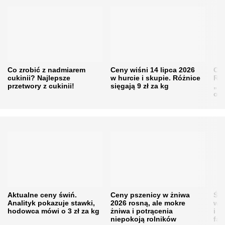
Co zrobić z nadmiarem
Ceny wiśni 14 lipca 2026
Cen
cukinii? Najlepsze
w hurcie i skupie. Różnice
Rol
przetwory z cukinii!
sięgają 9 zł za kg
„pe
obn
Aktualne ceny świń.
Ceny pszenicy w żniwa
Ści
Analityk pokazuje stawki,
2026 rosną, ale mokre
war
hodowca mówi o 3 zł za kg
żniwa i potrącenia
i w
niepokoją rolników
fał