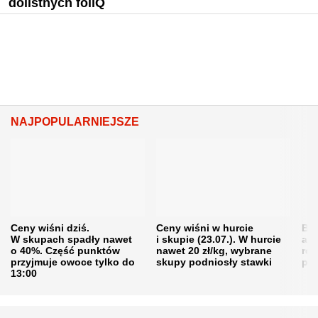
dolistnych foliQ
NAJPOPULARNIEJSZE
Ceny wiśni dziś.
Ceny wiśni w hurcie
Będ
W skupach spadły nawet
i skupie (23.07.). W hurcie
agr
o 40%. Część punktów
nawet 20 zł/kg, wybrane
rol
przyjmuje owoce tylko do
skupy podniosły stawki
pr
13:00