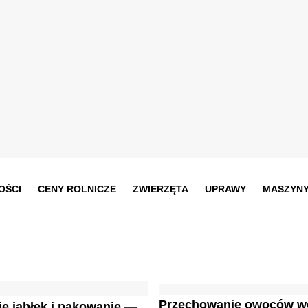
OŚCI
CENY ROLNICZE
ZWIERZĘTA
UPRAWY
MASZYN
Przechowanie owoców w
e jabłek i pakowanie —