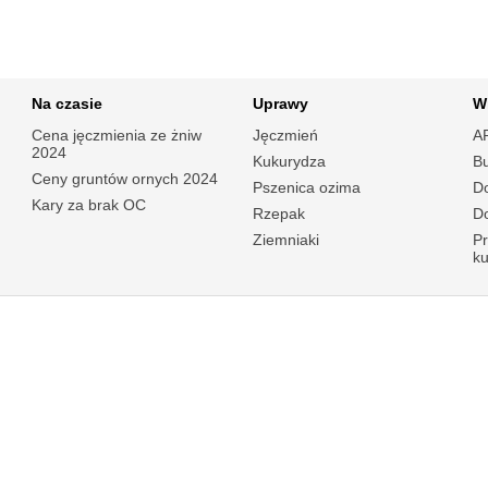
Na czasie
Uprawy
W
Cena jęczmienia ze żniw
Jęczmień
A
2024
Kukurydza
B
Ceny gruntów ornych 2024
Pszenica ozima
Do
Kary za brak OC
Rzepak
Do
Ziemniaki
P
k