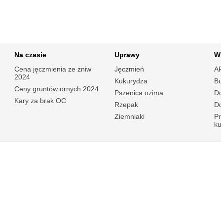
Na czasie
Uprawy
W
Cena jęczmienia ze żniw
Jęczmień
A
2024
Kukurydza
B
Ceny gruntów ornych 2024
Pszenica ozima
Do
Kary za brak OC
Rzepak
Do
Ziemniaki
P
k