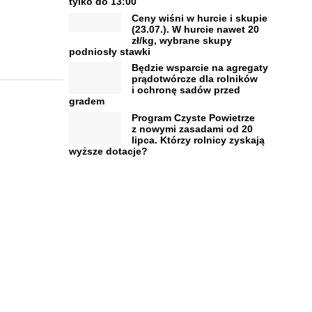
tylko do 13:00
Ceny wiśni w hurcie i skupie
(23.07.). W hurcie nawet 20
zł/kg, wybrane skupy
podniosły stawki
Będzie wsparcie na agregaty
prądotwórcze dla rolników
i ochronę sadów przed
gradem
Program Czyste Powietrze
z nowymi zasadami od 20
lipca. Którzy rolnicy zyskają
wyższe dotacje?