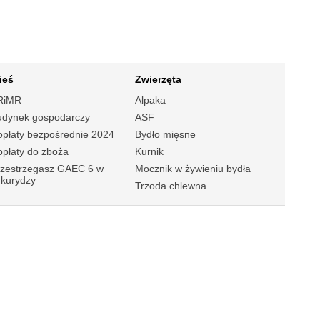
ieś
Zwierzęta
RiMR
Alpaka
udynek gospodarczy
ASF
płaty bezpośrednie 2024
Bydło mięsne
płaty do zboża
Kurnik
rzestrzegasz GAEC 6 w
Mocznik w żywieniu bydła
ukurydzy
Trzoda chlewna