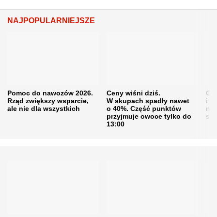
NAJPOPULARNIEJSZE
Pomoc do nawozów 2026.
Ceny wiśni dziś.
Cen
Rząd zwiększy wsparcie,
W skupach spadły nawet
i s
ale nie dla wszystkich
o 40%. Część punktów
naw
przyjmuje owoce tylko do
sku
13:00