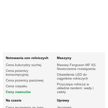
Notowania cen rolniczych
Maszyny
Cena kukurydzy suchej
Massey Ferguson MF 6S.
Nowoczesne rozwiązania
Cena pszenicy
konsumpcyjnej
Oświetlenie LED do
ciągników rolniczych
Cena pszenicy paszowej
Przyczepa rolnicza w
Cena rzepaku
układzie tandem: wady i
Ceny nawozów
zalety
Na czasie
Uprawy
Cena jęczmienia ze żniw
Jęczmień