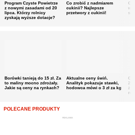
Program Czyste Powietrze
Co zrobić z nadmiarem
Cen
z nowymi zasadami od 20
cukinii? Najlepsze
w h
lipca. Którzy rolnicy
przetwory z cukinii!
się
zyskają wyższe dotacje?
Borówki tanieją do 15 zł. Za
Aktualne ceny świń.
Cen
to maliny mocno zdrożały.
Analityk pokazuje stawki,
202
Jakie są ceny na rynkach?
hodowca mówi o 3 zł za kg
żni
nie
POLECANE PRODUKTY
REKLAMA