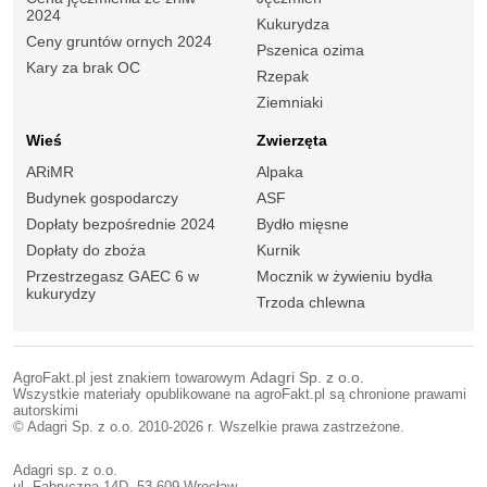
2024
Kukurydza
Ceny gruntów ornych 2024
Pszenica ozima
Kary za brak OC
Rzepak
Ziemniaki
Wieś
Zwierzęta
ARiMR
Alpaka
Budynek gospodarczy
ASF
Dopłaty bezpośrednie 2024
Bydło mięsne
Dopłaty do zboża
Kurnik
Przestrzegasz GAEC 6 w
Mocznik w żywieniu bydła
kukurydzy
Trzoda chlewna
AgroFakt.pl jest znakiem towarowym
Adagri Sp. z o.o.
Wszystkie materiały opublikowane na agroFakt.pl są chronione prawami
autorskimi
© Adagri Sp. z o.o. 2010-2026 r. Wszelkie prawa zastrzeżone.
Adagri sp. z o.o.
ul. Fabryczna 14D, 53-609 Wrocław