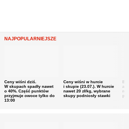
NAJPOPULARNIEJSZE
Ceny wiśni dziś.
Ceny wiśni w hurcie
Będ
W skupach spadły nawet
i skupie (23.07.). W hurcie
agr
o 40%. Część punktów
nawet 20 zł/kg, wybrane
rol
przyjmuje owoce tylko do
skupy podniosły stawki
pr
13:00