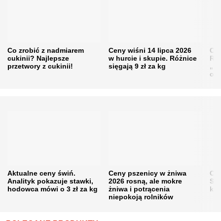
Co zrobić z nadmiarem
Ceny wiśni 14 lipca 2026
Cen
cukinii? Najlepsze
w hurcie i skupie. Różnice
Rol
przetwory z cukinii!
sięgają 9 zł za kg
„pe
obn
Aktualne ceny świń.
Ceny pszenicy w żniwa
Ce
Analityk pokazuje stawki,
2026 rosną, ale mokre
Sku
hodowca mówi o 3 zł za kg
żniwa i potrącenia
kon
niepokoją rolników