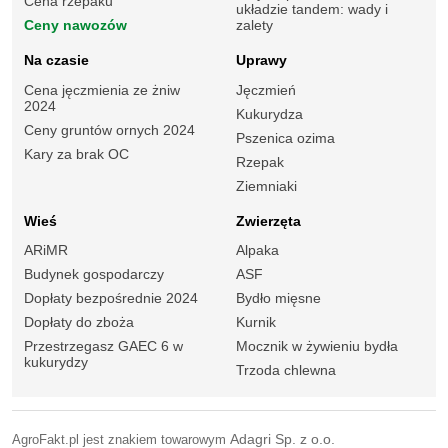
Cena rzepaku
układzie tandem: wady i
Ceny nawozów
zalety
Na czasie
Uprawy
Cena jęczmienia ze żniw
Jęczmień
2024
Kukurydza
Ceny gruntów ornych 2024
Pszenica ozima
Kary za brak OC
Rzepak
Ziemniaki
Wieś
Zwierzęta
ARiMR
Alpaka
Budynek gospodarczy
ASF
Dopłaty bezpośrednie 2024
Bydło mięsne
Dopłaty do zboża
Kurnik
Przestrzegasz GAEC 6 w
Mocznik w żywieniu bydła
kukurydzy
Trzoda chlewna
AgroFakt.pl jest znakiem towarowym
Adagri Sp. z o.o.