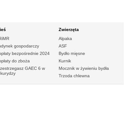
ieś
Zwierzęta
RiMR
Alpaka
udynek gospodarczy
ASF
płaty bezpośrednie 2024
Bydło mięsne
płaty do zboża
Kurnik
rzestrzegasz GAEC 6 w
Mocznik w żywieniu bydła
ukurydzy
Trzoda chlewna