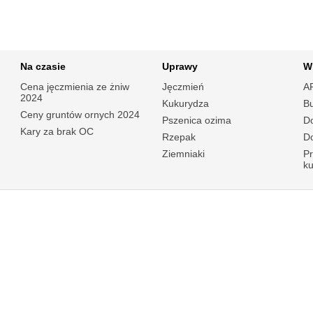
Na czasie
Uprawy
W
Cena jęczmienia ze żniw
Jęczmień
A
2024
Kukurydza
B
Ceny gruntów ornych 2024
Pszenica ozima
Do
Kary za brak OC
Rzepak
Do
Ziemniaki
P
k