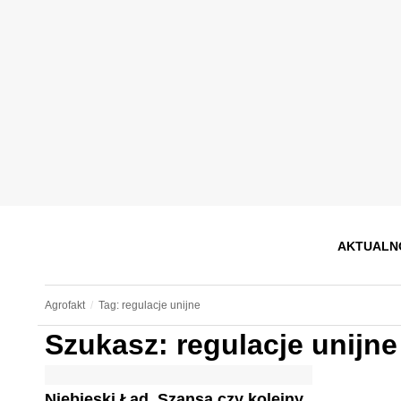
AKTUALN
Agrofakt
Tag: regulacje unijne
Szukasz: regulacje unijne
Niebieski Ład. Szansa czy kolejny