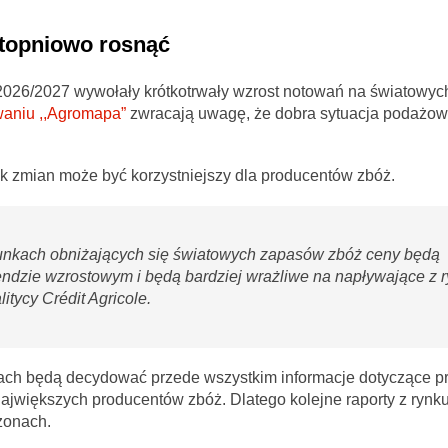
stopniowo rosnąć
026/2027 wywołały krótkotrwały wzrost notowań na światowych
waniu ,,Agromapa”
zwracają uwagę, że dobra sytuacja podażow
ek zmian może być korzystniejszy dla producentów zbóż.
arunkach obniżających się światowych zapasów zbóż ceny będą
rendzie wzrostowym i będą bardziej wrażliwe na napływające z 
itycy Crédit Agricole.
ącach będą decydować przede wszystkim informacje dotyczące p
ajwiększych producentów zbóż. Dlatego kolejne raporty z ryn
zonach.