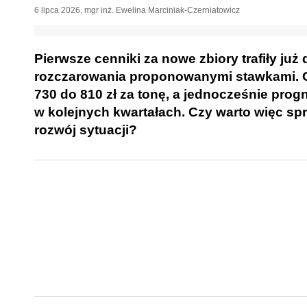
6 lipca 2026
,
mgr inż. Ewelina Marciniak-Czerniatowicz
Pierwsze cenniki za nowe zbiory trafiły ju
rozczarowania proponowanymi stawkami. O
730 do 810 zł za tonę, a jednocześnie prog
w kolejnych kwartałach. Czy warto więc spr
rozwój sytuacji?