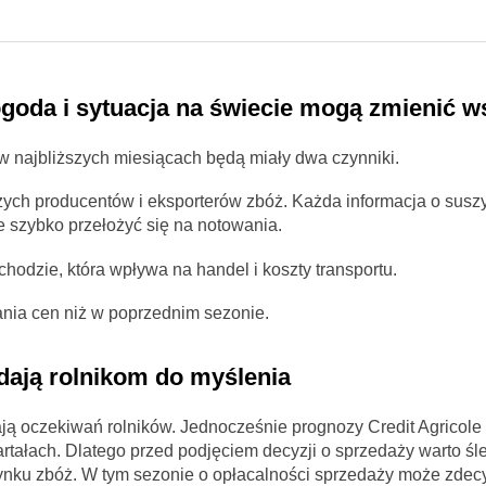
goda i sytuacja na świecie mogą zmienić w
w najbliższych miesiącach będą miały dwa czynniki.
ych producentów i eksporterów zbóż. Każda informacja o suszy
szybko przełożyć się na notowania.
hodzie, która wpływa na handel i koszty transportu.
nia cen niż w poprzednim sezonie.
dają rolnikom do myślenia
ją oczekiwań rolników. Jednocześnie prognozy Credit Agricole
tałach. Dlatego przed podjęciem decyzji o sprzedaży warto śle
m rynku zbóż. W tym sezonie o opłacalności sprzedaży może zde