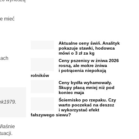
że mieć
Aktualne ceny świń. Analityk
pokazuje stawki, hodowca
mówi o 3 zł za kg
jach
Ceny pszenicy w żniwa 2026
rosną, ale mokre żniwa
i potrącenia niepokoją
rolników
Ceny bydła wyhamowały.
Skupy płacą mniej niż pod
koniec maja
Ściernisko po rzepaku. Czy
iek1979.
warto poczekać na deszcz
i wykorzystać efekt
fałszywego siewu?
Właśnie
uacji.