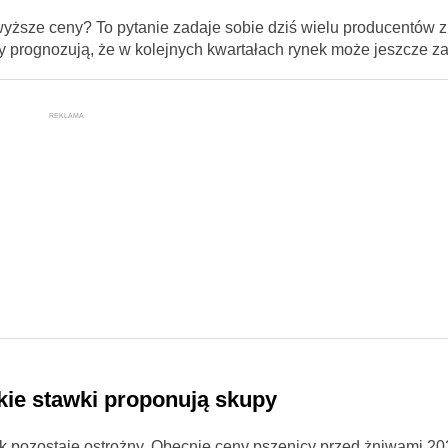
yższe ceny? To pytanie zadaje sobie dziś wielu producentów z
cy prognozują, że w kolejnych kwartałach rynek może jeszcze z
REKLAMA
kie stawki proponują skupy
ek pozostaje ostrożny. Obecnie ceny pszenicy przed żniwami 2