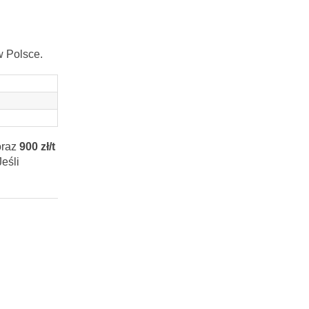
w Polsce.
oraz
900 zł/t
eśli