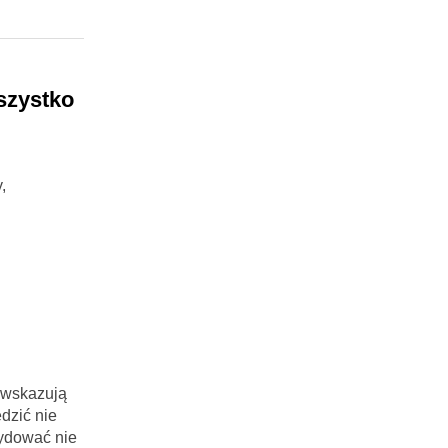
szystko
,
 wskazują
dzić nie
cydować nie