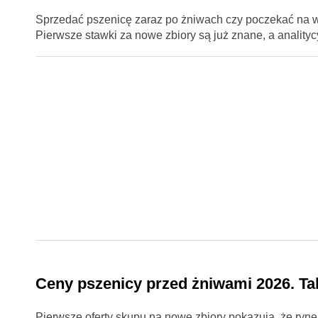
Sprzedać pszenicę zaraz po żniwach czy poczekać na w
Pierwsze stawki za nowe zbiory są już znane, a anality
Ceny pszenicy przed żniwami 2026. Ta
Pierwsze oferty skupu na nowe zbiory pokazują, że ryn