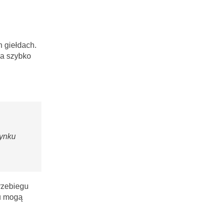
 giełdach.
a szybko
rynku
rzebiegu
ku mogą