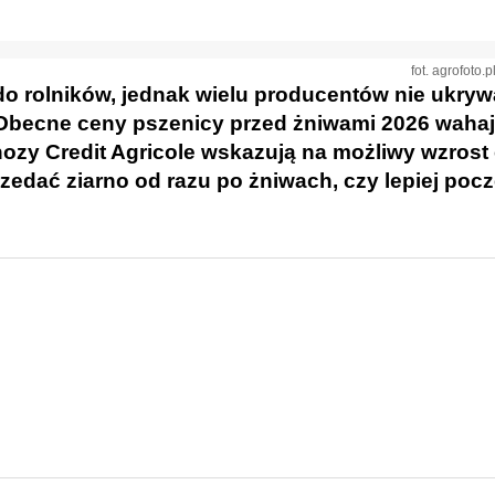
fot. agrofot
ż do rolników, jednak wielu producentów nie ukryw
becne ceny pszenicy przed żniwami 2026 wahaj
nozy Credit Agricole wskazują na możliwy wzrost
zedać ziarno od razu po żniwach, czy lepiej poc