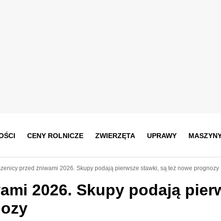
OŚCI
CENY ROLNICZE
ZWIERZĘTA
UPRAWY
MASZYN
zenicy przed żniwami 2026. Skupy podają pierwsze stawki, są też nowe prognozy
ami 2026. Skupy podają pier
nozy