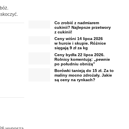
bóż.
askoczyć.
Co zrobić z nadmiarem
cukinii? Najlepsze przetwory
z cukinii!
Ceny wiśni 14 lipca 2026
w hurcie i skupie. Różnice
sięgają 9 zł za kg
Ceny bydła 22 lipca 2026.
Rolnicy komentują: „pewnie
po południu obniżą”
Borówki tanieją do 15 zł. Za to
maliny mocno zdrożały. Jakie
są ceny na rynkach?
026 wynoszą