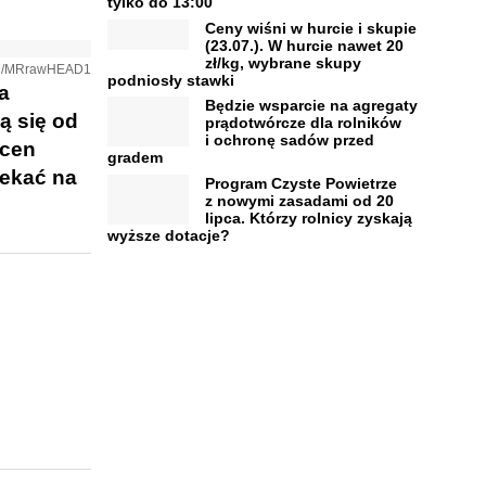
tylko do 13:00
Ceny wiśni w hurcie i skupie
(23.07.). W hurcie nawet 20
zł/kg, wybrane skupy
o.pl/MRrawHEAD1
podniosły stawki
a
Będzie wsparcie na agregaty
ą się od
prądotwórcze dla rolników
i ochronę sadów przed
 cen
gradem
zekać na
Program Czyste Powietrze
z nowymi zasadami od 20
lipca. Którzy rolnicy zyskają
wyższe dotacje?