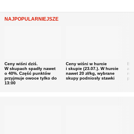
NAJPOPULARNIEJSZE
Ceny wiśni dziś.
Ceny wiśni w hurcie
Będ
W skupach spadły nawet
i skupie (23.07.). W hurcie
agr
o 40%. Część punktów
nawet 20 zł/kg, wybrane
rol
przyjmuje owoce tylko do
skupy podniosły stawki
pr
13:00