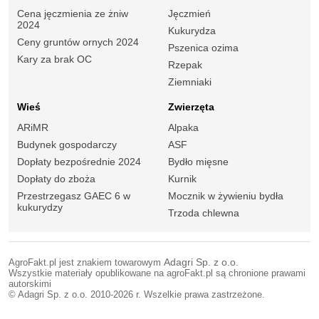
Cena jęczmienia ze żniw
Jęczmień
2024
Kukurydza
Ceny gruntów ornych 2024
Pszenica ozima
Kary za brak OC
Rzepak
Ziemniaki
Wieś
Zwierzęta
ARiMR
Alpaka
Budynek gospodarczy
ASF
Dopłaty bezpośrednie 2024
Bydło mięsne
Dopłaty do zboża
Kurnik
Przestrzegasz GAEC 6 w
Mocznik w żywieniu bydła
kukurydzy
Trzoda chlewna
AgroFakt.pl jest znakiem towarowym
Adagri Sp. z o.o.
Wszystkie materiały opublikowane na agroFakt.pl są chronione prawami
autorskimi
© Adagri Sp. z o.o. 2010-2026 r. Wszelkie prawa zastrzeżone.