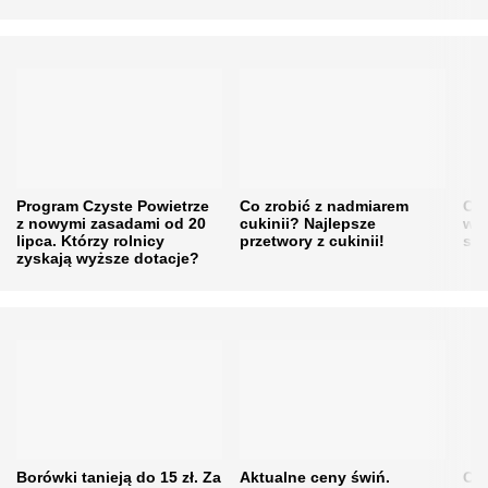
Program Czyste Powietrze
Co zrobić z nadmiarem
Cen
z nowymi zasadami od 20
cukinii? Najlepsze
w h
lipca. Którzy rolnicy
przetwory z cukinii!
się
zyskają wyższe dotacje?
Borówki tanieją do 15 zł. Za
Aktualne ceny świń.
Cen