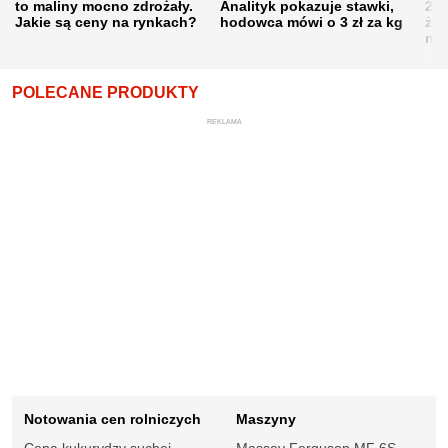
to maliny mocno zdrożały.
Analityk pokazuje stawki,
202
Jakie są ceny na rynkach?
hodowca mówi o 3 zł za kg
żni
nie
POLECANE PRODUKTY
REKLAMA
Notowania cen rolniczych
Maszyny