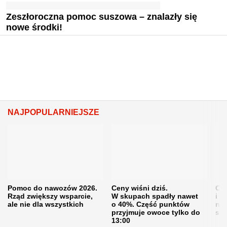
Zeszłoroczna pomoc suszowa – znalazły się
nowe środki!
NAJPOPULARNIEJSZE
Pomoc do nawozów 2026.
Ceny wiśni dziś.
Cen
Rząd zwiększy wsparcie,
W skupach spadły nawet
i s
ale nie dla wszystkich
o 40%. Część punktów
naw
przyjmuje owoce tylko do
sku
13:00