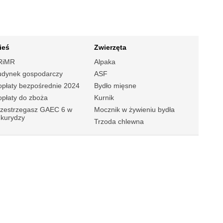
ieś
Zwierzęta
RiMR
Alpaka
udynek gospodarczy
ASF
płaty bezpośrednie 2024
Bydło mięsne
płaty do zboża
Kurnik
rzestrzegasz GAEC 6 w
Mocznik w żywieniu bydła
ukurydzy
Trzoda chlewna