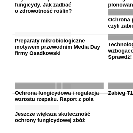
fungicydy. Jak zadbać
plonowan
o zdrowotność roślin?
Ochrona 
czyli zabi
Preparaty mikrobiologiczne
Technolo
motywem przewodnim Media Day
wzbogaco
firmy Osadkowski
Sprawdź!
Ochrona fungicydowa i regulacja
Zabieg T1
wzrostu rzepaku. Raport z pola
Jeszcze większa skuteczność
ochrony fungicydowej zbóż