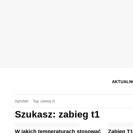
AKTUALN
Agrofakt
Tag: zabieg t1
Szukasz: zabieg t1
W jakich temperaturach stosować
Zabieg T1