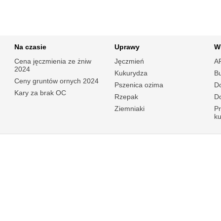
Na czasie
Uprawy
W
Cena jęczmienia ze żniw
Jęczmień
A
2024
Kukurydza
B
Ceny gruntów ornych 2024
Pszenica ozima
Do
Kary za brak OC
Rzepak
Do
Ziemniaki
P
k