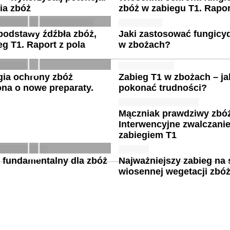
ia zbóż
zbóż w zabiegu T1. Rapor
podstawy źdźbła zbóż,
Jaki zastosować fungicy
eg T1. Raport z pola
w zbożach?
gia ochrony zbóż
Zabieg T1 w zbożach – ja
na o nowe preparaty.
pokonać trudności?
Mączniak prawdziwy zbóż 
Interwencyjne zwalczani
zabiegiem T1
 fundamentalny dla zbóż
Najważniejszy zabieg na 
wiosennej wegetacji zbóż