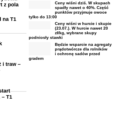
Ceny wiśni dziś. W skupach
t z pola
spadły nawet o 40%. Część
punktów przyjmuje owoce
tylko do 13:00
d na T1
Ceny wiśni w hurcie i skupie
(23.07.). W hurcie nawet 20
zł/kg, wybrane skupy
podniosły stawki
k
Będzie wsparcie na agregaty
prądotwórcze dla rolników
i ochronę sadów przed
gradem
i traw –
e
start
 – T1