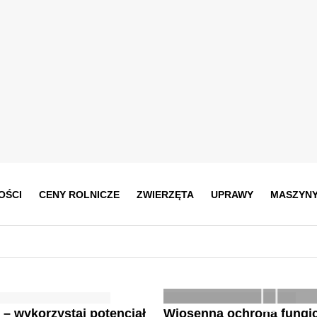
OŚCI
CENY ROLNICZE
ZWIERZĘTA
UPRAWY
MASZYN
 – wykorzystaj potencjał
Wiosenna ochrona fung