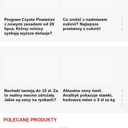
Program Czyste Powietrze
Co zrobić z nadmiarem
Cen
z nowymi zasadami od 20
cukinii? Najlepsze
w h
lipca. Którzy rolnicy
przetwory z cukinii!
się
zyskają wyższe dotacje?
Borówki tanieją do 15 zł. Za
Aktualne ceny świń.
Cen
to maliny mocno zdrożały.
Analityk pokazuje stawki,
202
Jakie są ceny na rynkach?
hodowca mówi o 3 zł za kg
żni
nie
POLECANE PRODUKTY