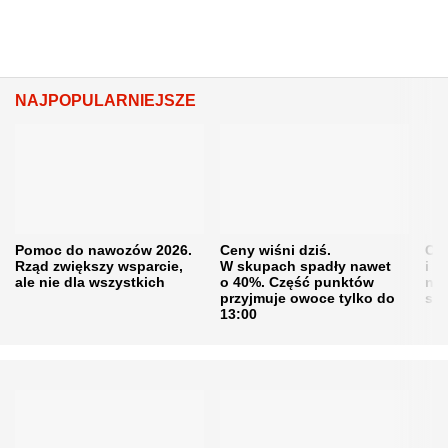
NAJPOPULARNIEJSZE
Pomoc do nawozów 2026.
Ceny wiśni dziś.
Cen
Rząd zwiększy wsparcie,
W skupach spadły nawet
i s
ale nie dla wszystkich
o 40%. Część punktów
naw
przyjmuje owoce tylko do
sku
13:00