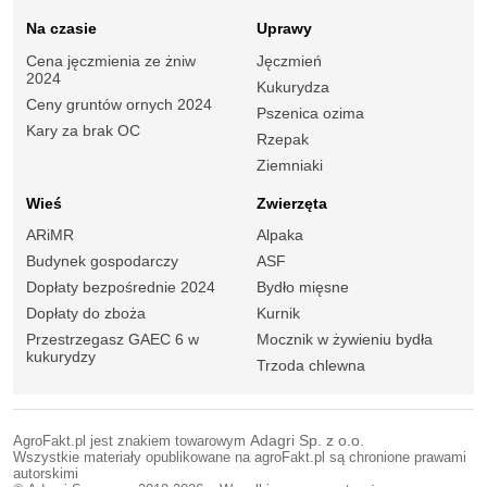
Na czasie
Uprawy
Cena jęczmienia ze żniw
Jęczmień
2024
Kukurydza
Ceny gruntów ornych 2024
Pszenica ozima
Kary za brak OC
Rzepak
Ziemniaki
Wieś
Zwierzęta
ARiMR
Alpaka
Budynek gospodarczy
ASF
Dopłaty bezpośrednie 2024
Bydło mięsne
Dopłaty do zboża
Kurnik
Przestrzegasz GAEC 6 w
Mocznik w żywieniu bydła
kukurydzy
Trzoda chlewna
AgroFakt.pl jest znakiem towarowym
Adagri Sp. z o.o.
Wszystkie materiały opublikowane na agroFakt.pl są chronione prawami
autorskimi