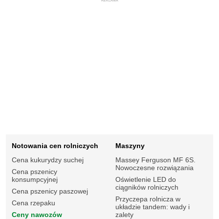
REKLAMA
Notowania cen rolniczych
Maszyny
Cena kukurydzy suchej
Massey Ferguson MF 6S.
Nowoczesne rozwiązania
Cena pszenicy
konsumpcyjnej
Oświetlenie LED do
ciągników rolniczych
Cena pszenicy paszowej
Przyczepa rolnicza w
Cena rzepaku
układzie tandem: wady i
Ceny nawozów
zalety