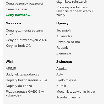
ciągników rolniczych
Cena pszenicy paszowej
Przyczepa rolnicza w
Cena rzepaku
układzie tandem: wady i
Ceny nawozów
zalety
Na czasie
Uprawy
Cena jęczmienia ze żniw
Jęczmień
2024
Kukurydza
Ceny gruntów ornych 2024
Pszenica ozima
Kary za brak OC
Rzepak
Ziemniaki
Wieś
Zwierzęta
ARiMR
Alpaka
Budynek gospodarczy
ASF
Dopłaty bezpośrednie 2024
Bydło mięsne
Dopłaty do zboża
Kurnik
Przestrzegasz GAEC 6 w
Mocznik w żywieniu bydła
kukurydzy
Trzoda chlewna