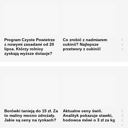
Program Czyste Powietrze
Co zrobić z nadmiarem
Cen
z nowymi zasadami od 20
cukinii? Najlepsze
w h
lipca. Którzy rolnicy
przetwory z cukinii!
się
zyskają wyższe dotacje?
Borówki tanieją do 15 zł. Za
Aktualne ceny świń.
Cen
to maliny mocno zdrożały.
Analityk pokazuje stawki,
202
Jakie są ceny na rynkach?
hodowca mówi o 3 zł za kg
żni
nie