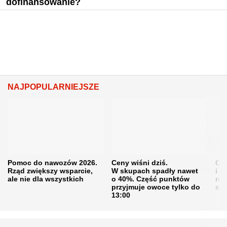
dofinansowanie?
NAJPOPULARNIEJSZE
Pomoc do nawozów 2026.
Ceny wiśni dziś.
Cen
Rząd zwiększy wsparcie,
W skupach spadły nawet
i s
ale nie dla wszystkich
o 40%. Część punktów
naw
przyjmuje owoce tylko do
sku
13:00