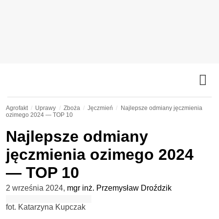
Agrofakt
Uprawy
Zboża
Jęczmień
Najlepsze odmiany jęczmienia
ozimego 2024 — TOP 10
Najlepsze odmiany
jęczmienia ozimego 2024
— TOP 10
2 września 2024
,
mgr inż. Przemysław Droździk
fot. Katarzyna Kupczak