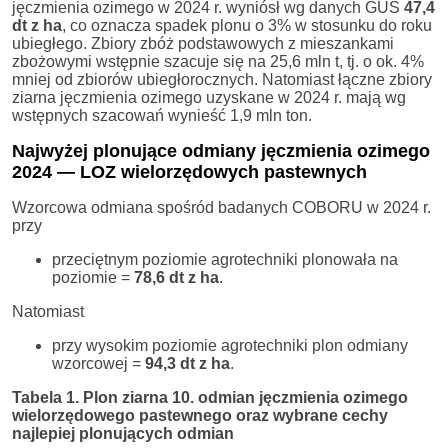
jęczmienia ozimego w 2024 r. wyniósł wg danych GUS
47,4
dt z ha
, co oznacza spadek plonu o 3% w stosunku do roku
ubiegłego. Zbiory zbóż podstawowych z mieszankami
zbożowymi wstępnie szacuje się na 25,6 mln t, tj. o ok. 4%
mniej od zbiorów ubiegłorocznych. Natomiast łączne zbiory
ziarna jęczmienia ozimego uzyskane w 2024 r. mają wg
wstępnych szacowań wynieść 1,9 mln ton.
Najwyżej plonujące odmiany jęczmienia ozimego
2024 — LOZ wielorzędowych pastewnych
Wzorcowa odmiana spośród badanych COBORU w 2024 r.
przy
przeciętnym poziomie agrotechniki plonowała na
poziomie =
78,6 dt z ha
.
Natomiast
przy wysokim poziomie agrotechniki plon odmiany
wzorcowej =
94,3 dt z ha
.
Tabela 1. Plon ziarna 10. odmian jęczmienia ozimego
wielorzędowego pastewnego oraz wybrane cechy
najlepiej plonujących odmian