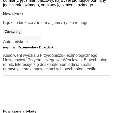
odmiany,
jęczmień paszowy,
najwyżej plonujące odmiany
jęczmienia ozimego,
odmiany jęczmienia ozimego
Newsletter
Bądź na bieżąco z informacjami z rynku rolnego
Zapisz się
Autor artykułu:
mgr inż. Przemysław Droździk
Absolwent wydziału Przyrodniczo-Technologicznego
Uniwersytetu Przyrodniczego we Wrocławiu. Biotechnolog,
rolnik. Interesuje się doskonaleniem odmian roślin
uprawnych oraz innowacjami w biotechnologii roślin.
Powiązane artykuły