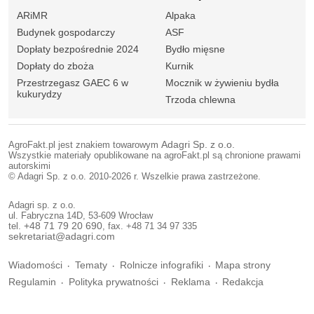
ARiMR
Alpaka
Budynek gospodarczy
ASF
Dopłaty bezpośrednie 2024
Bydło mięsne
Dopłaty do zboża
Kurnik
Przestrzegasz GAEC 6 w
Mocznik w żywieniu bydła
kukurydzy
Trzoda chlewna
AgroFakt.pl jest znakiem towarowym
Adagri Sp. z o.o.
Wszystkie materiały opublikowane na agroFakt.pl są chronione prawami
autorskimi
© Adagri Sp. z o.o. 2010-2026 r. Wszelkie prawa zastrzeżone.
Adagri sp. z o.o.
ul. Fabryczna 14D, 53-609 Wrocław
tel.
+48 71 79 20 690
, fax. +48 71 34 97 335
sekretariat@adagri.com
Wiadomości
Tematy
Rolnicze infografiki
Mapa strony
Regulamin
Polityka prywatności
Reklama
Redakcja