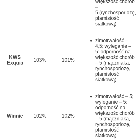
większość chorób
–
5
(rynchosporiozę,
plamistość
siatkową)
zimotrwałość –
4,5;
wyleganie –
5;
odporność na
KWS
większość chorób
103%
101%
Exquis
– 5
(mączniaka,
rynchosporiozę,
plamistość
siatkową)
zimotrwałość – 5;
wyleganie – 5;
odporność na
większość chorób
Winnie
102%
102%
– 5
(mączniaka,
rynchosporiozę,
plamistość
siatkową)