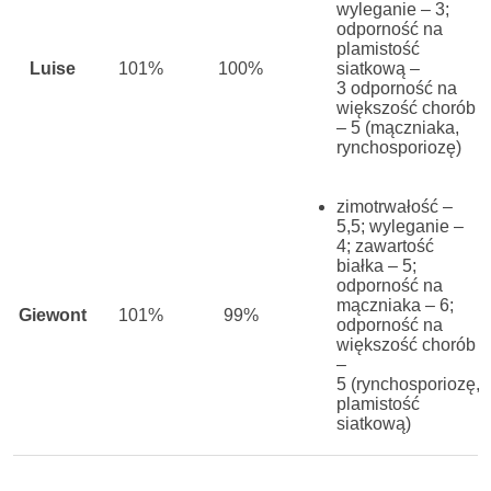
wyleganie – 3;
odporność na
plamistość
Luise
101%
100%
siatkową –
3
odporność na
większość chorób
– 5
(mączniaka,
rynchosporiozę)
zimotrwałość –
5,5;
wyleganie –
4;
zawartość
białka – 5;
odporność na
mączniaka – 6;
Giewont
101%
99%
odporność na
większość chorób
–
5
(rynchosporiozę,
plamistość
siatkową)