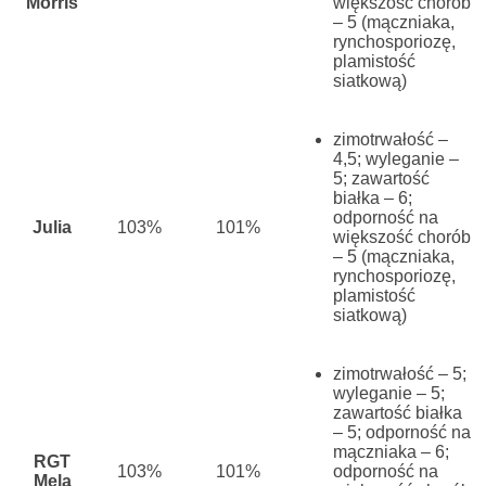
Morris
większość chorób
– 5
(mączniaka,
rynchosporiozę,
plamistość
siatkową)
zimotrwałość –
4,5;
wyleganie –
5;
zawartość
białka – 6;
odporność na
Julia
103%
101%
większość chorób
– 5
(mączniaka,
rynchosporiozę,
plamistość
siatkową)
zimotrwałość – 5;
wyleganie – 5;
zawartość białka
– 5;
odporność na
mączniaka – 6;
RGT
103%
101%
odporność na
Mela