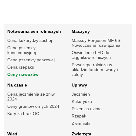
Notowania cen rolniczych
Maszyny
Cena kukurydzy suchej
Massey Ferguson MF 6S.
Nowoczesne rozwiązania
Cena pszenicy
konsumpcyjnej
Oświetlenie LED do
ciągników rolniczych
Cena pszenicy paszowej
Przyczepa rolnicza w
Cena rzepaku
układzie tandem: wady i
Ceny nawozów
zalety
Na czasie
Uprawy
Cena jęczmienia ze żniw
Jęczmień
2024
Kukurydza
Ceny gruntów ornych 2024
Pszenica ozima
Kary za brak OC
Rzepak
Ziemniaki
Wieś
Zwierzęta