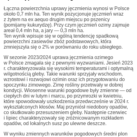
Łączna powierzchnia uprawy jęczmienia wynosi w Polsce
około 0,7 mln ha. Ten wynik pozycjonuje jęczmień wraz
z żytem na ex aequo drugim miejscu po pszenicy
(pomijamy kukurydzę). Przy czym jęczmień ozimy zajmuje
areał 0,4 mln ha, a jary — 0,3 mln ha.
Ten wynik wpisuje się w ogólną tendencję spadkową
powierzchni zasiewów zbóż podstawowych, która
zmniejszyła się o 2% w porównaniu do roku ubiegłego.
W sezonie 2023/2024 uprawa jęczmienia ozimego
w Polsce zmagała się z pewnymi wyzwaniami. Jesień 2023
r. charakteryzowała się wysokimi temperaturami i optymalną
wilgotnością gleby. Takie warunki sprzyjały wschodom,
wzrostowi i rozwojowi ozimin oraz ich przygotowaniu do
spoczynku zimowego. Zimę rośliny przetrwały w dobrej
kondycji. Wiosenne warunki pogodowe były zmienne — od
ciepłych dni w lutym i marcu, po przymrozki w kwietniu,
które spowodowały uszkodzenia przedwcześnie w 2024 r.
wykształconych kłosów. Maj przyniósł niedobory opadów,
co skutkowało przesuszeniem gleby. Następnie czerwiec
i lipiec charakteryzowały się zróżnicowanym rozkładem
opadów, od lokalnych susz po ulewne deszcze.
W wyniku zmiennych warunków pogodowych średni plon