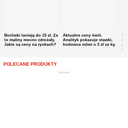
Borówki tanieją do 15 zł. Za
Aktualne ceny świń.
Cen
to maliny mocno zdrożały.
Analityk pokazuje stawki,
202
Jakie są ceny na rynkach?
hodowca mówi o 3 zł za kg
żni
nie
POLECANE PRODUKTY
REKLAMA