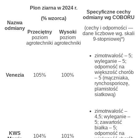
Plon ziarna w 2024 r.
Specyficzne cechy
odmiany wg COBORU
(% wzorca)
Nazwa
(cechy i odporności —
odmiany
Przeciętny
Wysoki
dane liczbowe wg. skali
poziom
poziom
9-stopniowej*)
agrotechniki
agrotechniki
zimotrwałość – 5;
wyleganie – 5;
odporność na
większość chorób
Venezia
105%
100%
– 5
(mączniaka,
rynchosporiozę,
plamistość
siatkową)
zimotrwałość –
4,5;
wyleganie –
5;
zawartość
białka – 5;
KWS
odporność na
104%
101%