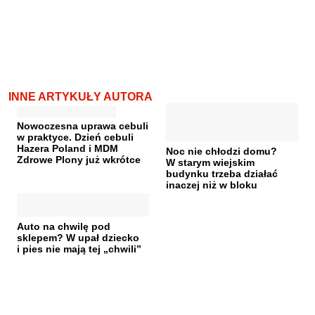
INNE ARTYKUŁY AUTORA
Nowoczesna uprawa cebuli
w praktyce. Dzień cebuli
Hazera Poland i MDM
Noc nie chłodzi domu?
Zdrowe Plony już wkrótce
W starym wiejskim
budynku trzeba działać
inaczej niż w bloku
Auto na chwilę pod
sklepem? W upał dziecko
i pies nie mają tej „chwili”