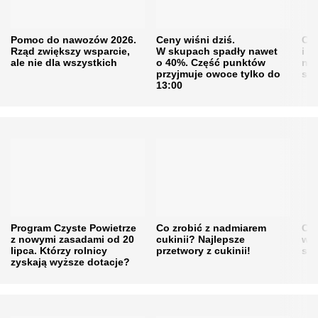
Pomoc do nawozów 2026.
Ceny wiśni dziś.
Cen
Rząd zwiększy wsparcie,
W skupach spadły nawet
i s
ale nie dla wszystkich
o 40%. Część punktów
naw
przyjmuje owoce tylko do
sku
13:00
Program Czyste Powietrze
Co zrobić z nadmiarem
Cen
z nowymi zasadami od 20
cukinii? Najlepsze
w h
lipca. Którzy rolnicy
przetwory z cukinii!
się
zyskają wyższe dotacje?