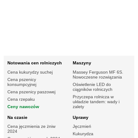
Notowania cen rolniczych
Maszyny
Cena kukurydzy suchej
Massey Ferguson MF 6S.
Nowoczesne rozwiązania
Cena pszenicy
konsumpcyjnej
Oświetlenie LED do
ciągników rolniczych
Cena pszenicy paszowej
Przyczepa rolnicza w
Cena rzepaku
układzie tandem: wady i
Ceny nawozów
zalety
Na czasie
Uprawy
Cena jęczmienia ze żniw
Jęczmień
2024
Kukurydza