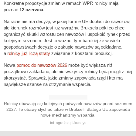
Konkretne propozycje zmian w ramach WPR rolnicy mają
poznać
12 czerwca.
Na razie nie ma decyzji, w jakiej formie UE dopłaci do nawozów,
ale kierunek rozmów jest już wyraźny. Bruksela póki co chce
ograniczyć skutki wzrostu cen nawozów i uspokoić rynek przed
kolejnym sezonem. Jest to ważne, tym bardziej że w wielu
gospodarstwach decyzje o zakupie nawozów są odkładane,
a
rolnicy już liczą straty
związane z kosztami produkcji.
Nowa
pomoc do nawozów 2026
może być większa niż
początkowo zakładano, ale nie wszyscy rolnicy będą mogli z niej
skorzystać. Sprawdź, jakie zmiany zapowiada rząd i kto ma
największe szanse na otrzymanie wsparcia.
Rolnicy obawiają się kolejnych podwyżek nawozów przed sezonem
2027. Te obawy słychać także w Brukseli, dlatego UE zapowiada
nowe mechanizmy wsparcia.
fot. agrofoto.pl/kundys