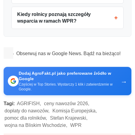
Kiedy rolnicy poznają szczegóły
wsparcia w ramach WPR?
Obserwuj nas w Google News. Bądź na bieżąco!
Dodaj AgroFakt.pl jako preferowane źródło w
Google
→
Częściej w Top Stories. Wystarczy 1 klik i zatwierdzenie w
Google.
Tagi:
AGRIFISH,
ceny nawozów 2026,
dopłaty do nawozów,
Komisja Europejska,
pomoc dla rolników,
Stefan Krajewski,
wojna na Bliskim Wschodzie,
WPR