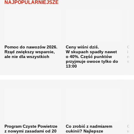
NAJPOPULARNIEJSZE
Pomoc do nawozów 2026.
Ceny wiśni dziś.
Cen
Rząd zwiększy wsparcie,
W skupach spadły nawet
i s
ale nie dla wszystkich
o 40%. Część punktów
naw
przyjmuje owoce tylko do
sku
13:00
Program Czyste Powietrze
Co zrobić z nadmiarem
Cen
z nowymi zasadami od 20
cukinii? Najlepsze
w h