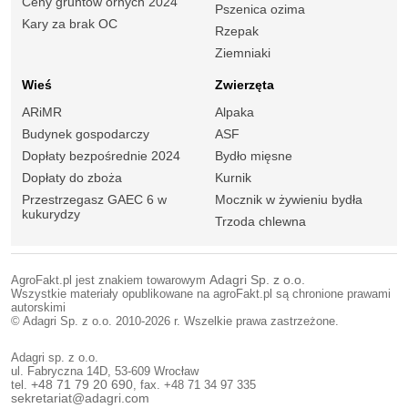
Ceny gruntów ornych 2024
Pszenica ozima
Kary za brak OC
Rzepak
Ziemniaki
Wieś
Zwierzęta
ARiMR
Alpaka
Budynek gospodarczy
ASF
Dopłaty bezpośrednie 2024
Bydło mięsne
Dopłaty do zboża
Kurnik
Przestrzegasz GAEC 6 w
Mocznik w żywieniu bydła
kukurydzy
Trzoda chlewna
AgroFakt.pl jest znakiem towarowym
Adagri Sp. z o.o.
Wszystkie materiały opublikowane na agroFakt.pl są chronione prawami
autorskimi
© Adagri Sp. z o.o. 2010-2026 r. Wszelkie prawa zastrzeżone.
Adagri sp. z o.o.
ul. Fabryczna 14D, 53-609 Wrocław
tel.
+48 71 79 20 690
, fax. +48 71 34 97 335
sekretariat@adagri.com