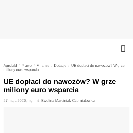
Agrofakt
Prawo
Finanse
Dotacje
UE dopłaci do nawozów? W grze
miliony euro wsparcia
UE dopłaci do nawozów? W grze
miliony euro wsparcia
27 maja 2026
,
mgr inż. Ewelina Marciniak-Czerniatowicz