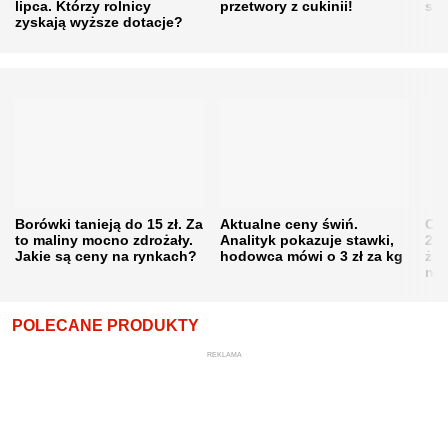
lipca. Którzy rolnicy
przetwory z cukinii!
się
zyskają wyższe dotacje?
Borówki tanieją do 15 zł. Za
Aktualne ceny świń.
Cen
to maliny mocno zdrożały.
Analityk pokazuje stawki,
202
Jakie są ceny na rynkach?
hodowca mówi o 3 zł za kg
żni
nie
POLECANE PRODUKTY
REKLAMA