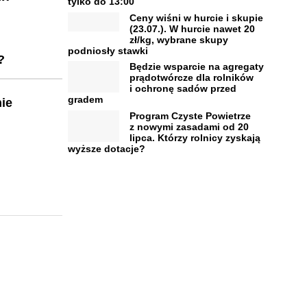
tylko do 13:00
Ceny wiśni w hurcie i skupie
(23.07.). W hurcie nawet 20
zł/kg, wybrane skupy
podniosły stawki
?
Będzie wsparcie na agregaty
prądotwórcze dla rolników
i ochronę sadów przed
gradem
ie
Program Czyste Powietrze
z nowymi zasadami od 20
lipca. Którzy rolnicy zyskają
wyższe dotacje?