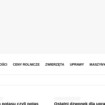
OŚCI
CENY ROLNICZE
ZWIERZĘTA
UPRAWY
MASZYN
potasu czyli potas
Ostatni dzwonek dla upr