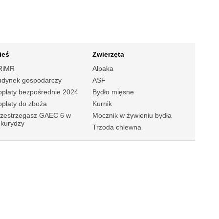
ieś
Zwierzęta
RiMR
Alpaka
udynek gospodarczy
ASF
płaty bezpośrednie 2024
Bydło mięsne
płaty do zboża
Kurnik
rzestrzegasz GAEC 6 w
Mocznik w żywieniu bydła
ukurydzy
Trzoda chlewna