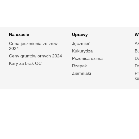
Na czasie
Uprawy
W
Cena jęczmienia ze żniw
Jęczmień
A
2024
Kukurydza
B
Ceny gruntów ornych 2024
Pszenica ozima
Do
Kary za brak OC
Rzepak
Do
Ziemniaki
P
k