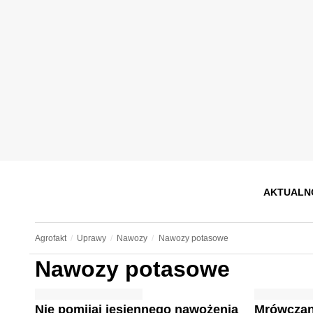
AKTUALN
Agrofakt
Uprawy
Nawozy
Nawozy potasowe
Nawozy potasowe
Nie pomijaj jesiennego nawożenia
Mrówczan 