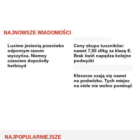
NAJNOWSZE WIADOMOŚCI
Luximo jesienią przeciwko
Ceny skupu tuczników:
odpornym rasom
nawet 7,50 zł/kg za klasę E.
wyczyńca. Niemcy
Brak świń napędza kolejne
czasowo dopuściły
podwyżki
herbicyd
Kleszcze czają się nawet
na podwórku. Tych miejsc
na ciele nie wolno pominąć
NAJPOPULARNIEJSZE