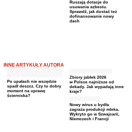
Ruszają dotacje do
usuwania azbestu.
Sprawdź, jak dostać też
dofinansowanie nowy
dach
INNE ARTYKUŁY AUTORA
Zbiory jabłek 2026
Po upałach nie wszędzie
w Polsce najniższe od
spadł deszcz. Czy to dobry
dekady. Jak wypadają inne
moment na uprawę
kraje?
ścierniska?
Nowy wirus u bydła
zagraża produkcji mleka.
Wykryto go w Szwajcarii,
Niemczech i Francji