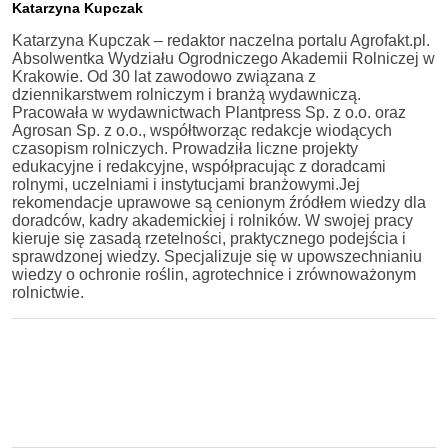
Katarzyna Kupczak
Katarzyna Kupczak – redaktor naczelna portalu Agrofakt.pl.
Absolwentka Wydziału Ogrodniczego Akademii Rolniczej w
Krakowie. Od 30 lat zawodowo związana z
dziennikarstwem rolniczym i branżą wydawniczą.
Pracowała w wydawnictwach Plantpress Sp. z o.o. oraz
Agrosan Sp. z o.o., współtworząc redakcje wiodących
czasopism rolniczych. Prowadziła liczne projekty
edukacyjne i redakcyjne, współpracując z doradcami
rolnymi, uczelniami i instytucjami branżowymi.Jej
rekomendacje uprawowe są cenionym źródłem wiedzy dla
doradców, kadry akademickiej i rolników. W swojej pracy
kieruje się zasadą rzetelności, praktycznego podejścia i
sprawdzonej wiedzy. Specjalizuje się w upowszechnianiu
wiedzy o ochronie roślin, agrotechnice i zrównoważonym
rolnictwie.