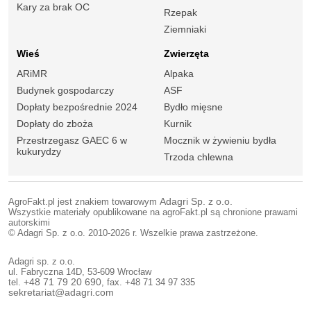
Kary za brak OC
Rzepak
Ziemniaki
Wieś
Zwierzęta
ARiMR
Alpaka
Budynek gospodarczy
ASF
Dopłaty bezpośrednie 2024
Bydło mięsne
Dopłaty do zboża
Kurnik
Przestrzegasz GAEC 6 w
Mocznik w żywieniu bydła
kukurydzy
Trzoda chlewna
AgroFakt.pl jest znakiem towarowym
Adagri Sp. z o.o.
Wszystkie materiały opublikowane na agroFakt.pl są chronione prawami
autorskimi
© Adagri Sp. z o.o. 2010-2026 r. Wszelkie prawa zastrzeżone.
Adagri sp. z o.o.
ul. Fabryczna 14D, 53-609 Wrocław
tel.
+48 71 79 20 690
, fax. +48 71 34 97 335
sekretariat@adagri.com