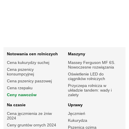
Notowania cen rolniczych
Maszyny
Cena kukurydzy suchej
Massey Ferguson MF 6S.
Nowoczesne rozwiązania
Cena pszenicy
konsumpcyjnej
Oświetlenie LED do
ciągników rolniczych
Cena pszenicy paszowej
Przyczepa rolnicza w
Cena rzepaku
układzie tandem: wady i
Ceny nawozów
zalety
Na czasie
Uprawy
Cena jęczmienia ze żniw
Jęczmień
2024
Kukurydza
Ceny gruntów ornych 2024
Pszenica ozima