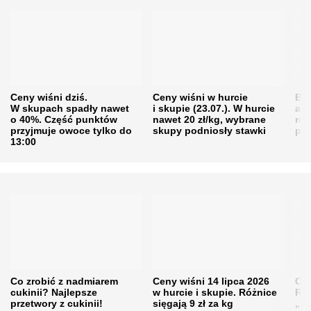
Ceny wiśni dziś.
Ceny wiśni w hurcie
Będ
W skupach spadły nawet
i skupie (23.07.). W hurcie
agr
o 40%. Część punktów
nawet 20 zł/kg, wybrane
rol
przyjmuje owoce tylko do
skupy podniosły stawki
pr
13:00
Co zrobić z nadmiarem
Ceny wiśni 14 lipca 2026
Cen
cukinii? Najlepsze
w hurcie i skupie. Różnice
Rol
przetwory z cukinii!
sięgają 9 zł za kg
„pe