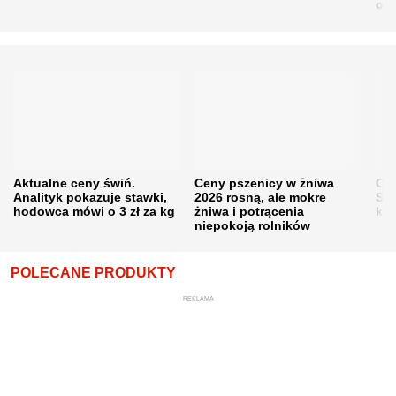
obn
Aktualne ceny świń.
Ceny pszenicy w żniwa
Ce
Analityk pokazuje stawki,
2026 rosną, ale mokre
Sku
hodowca mówi o 3 zł za kg
żniwa i potrącenia
kon
niepokoją rolników
POLECANE PRODUKTY
REKLAMA