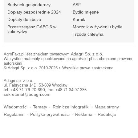
Budynek gospodarczy
ASF
Dopłaty bezpośrednie 2024
Bydło mięsne
Dopłaty do zboża
Kurnik
Przestrzegasz GAEC 6 w
Mocznik w żywieniu bydła
kukurydzy
Trzoda chlewna
AgroFakt.pl jest znakiem towarowym
Adagri Sp. z o.o.
Wszystkie materiały opublikowane na agroFakt.pl są chronione prawami
autorskimi
© Adagri Sp. z o.o. 2010-2026 r. Wszelkie prawa zastrzeżone.
Adagri sp. z o.o.
ul. Fabryczna 14D, 53-609 Wrocław
tel.
+48 71 79 20 690
, fax. +48 71 34 97 335
sekretariat@adagri.com
Wiadomości
Tematy
Rolnicze infografiki
Mapa strony
Regulamin
Polityka prywatności
Reklama
Redakcja