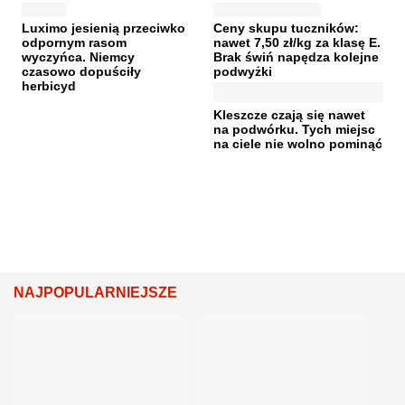
Luximo jesienią przeciwko
Ceny skupu tuczników:
odpornym rasom
nawet 7,50 zł/kg za klasę E.
wyczyńca. Niemcy
Brak świń napędza kolejne
czasowo dopuściły
podwyżki
herbicyd
Kleszcze czają się nawet
na podwórku. Tych miejsc
na ciele nie wolno pominąć
NAJPOPULARNIEJSZE