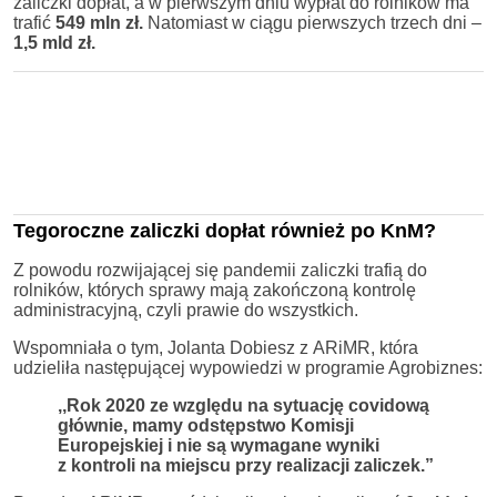
zaliczki dopłat, a w pierwszym dniu wypłat do rolników ma
trafić
549 mln zł.
Natomiast w ciągu pierwszych trzech dni –
1,5 mld zł.
Tegoroczne zaliczki dopłat również po KnM?
Z powodu rozwijającej się pandemii zaliczki trafią do
rolników, których sprawy mają zakończoną kontrolę
administracyjną, czyli prawie do wszystkich.
Wspomniała o tym, Jolanta Dobiesz z ARiMR, która
udzieliła następującej wypowiedzi w programie Agrobiznes:
,,Rok 2020 ze względu na sytuację covidową
głównie, mamy odstępstwo Komisji
Europejskiej i nie są wymagane wyniki
z kontroli na miejscu przy realizacji zaliczek.”