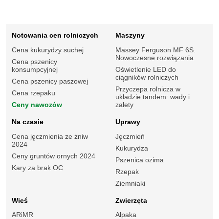
Notowania cen rolniczych
Maszyny
Cena kukurydzy suchej
Massey Ferguson MF 6S.
Nowoczesne rozwiązania
Cena pszenicy
konsumpcyjnej
Oświetlenie LED do
ciągników rolniczych
Cena pszenicy paszowej
Przyczepa rolnicza w
Cena rzepaku
układzie tandem: wady i
Ceny nawozów
zalety
Na czasie
Uprawy
Cena jęczmienia ze żniw
Jęczmień
2024
Kukurydza
Ceny gruntów ornych 2024
Pszenica ozima
Kary za brak OC
Rzepak
Ziemniaki
Wieś
Zwierzęta
ARiMR
Alpaka