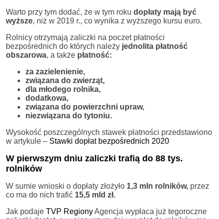
Warto przy tym dodać, że w tym roku
dopłaty mają być
wyższe
, niż w 2019 r., co wynika z wyższego kursu euro.
Rolnicy otrzymają zaliczki na poczet płatności
bezpośrednich do których należy
jednolita płatność
obszarowa
, a także
płatność:
za zazielenienie,
związana do zwierząt,
dla młodego rolnika,
dodatkowa,
związana do powierzchni upraw,
niezwiązana do tytoniu.
Wysokość poszczególnych stawek płatności przedstawiono
w artykule –
Stawki dopłat bezpośrednich 2020
W pierwszym dniu zaliczki trafią do 88 tys.
rolników
W sumie wnioski o dopłaty złożyło
1,3 mln rolników,
przez
co ma do nich trafić
15,5 mld zł.
Jak podaje
TVP Regiony
Agencja wypłaca już tegoroczne