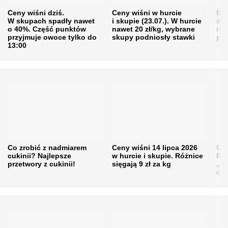
Ceny wiśni dziś.
Ceny wiśni w hurcie
Będ
W skupach spadły nawet
i skupie (23.07.). W hurcie
agr
o 40%. Część punktów
nawet 20 zł/kg, wybrane
rol
przyjmuje owoce tylko do
skupy podniosły stawki
pr
13:00
Co zrobić z nadmiarem
Ceny wiśni 14 lipca 2026
Cen
cukinii? Najlepsze
w hurcie i skupie. Różnice
Rol
przetwory z cukinii!
sięgają 9 zł za kg
„pe
obn