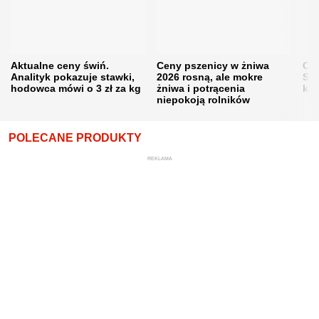
Aktualne ceny świń.
Ceny pszenicy w żniwa
Ce
Analityk pokazuje stawki,
2026 rosną, ale mokre
Sku
hodowca mówi o 3 zł za kg
żniwa i potrącenia
kon
niepokoją rolników
POLECANE PRODUKTY
REKLAMA