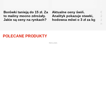
Borówki tanieją do 15 zł. Za
Aktualne ceny świń.
Cen
to maliny mocno zdrożały.
Analityk pokazuje stawki,
202
Jakie są ceny na rynkach?
hodowca mówi o 3 zł za kg
żni
nie
POLECANE PRODUKTY
REKLAMA