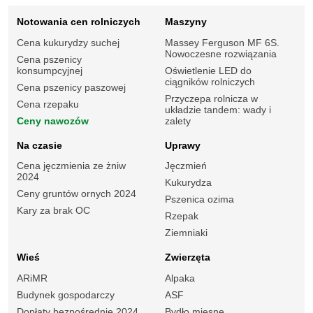
Notowania cen rolniczych
Maszyny
Cena kukurydzy suchej
Massey Ferguson MF 6S.
Nowoczesne rozwiązania
Cena pszenicy
konsumpcyjnej
Oświetlenie LED do
ciągników rolniczych
Cena pszenicy paszowej
Przyczepa rolnicza w
Cena rzepaku
układzie tandem: wady i
Ceny nawozów
zalety
Na czasie
Uprawy
Cena jęczmienia ze żniw
Jęczmień
2024
Kukurydza
Ceny gruntów ornych 2024
Pszenica ozima
Kary za brak OC
Rzepak
Ziemniaki
Wieś
Zwierzęta
ARiMR
Alpaka
Budynek gospodarczy
ASF
Dopłaty bezpośrednie 2024
Bydło mięsne