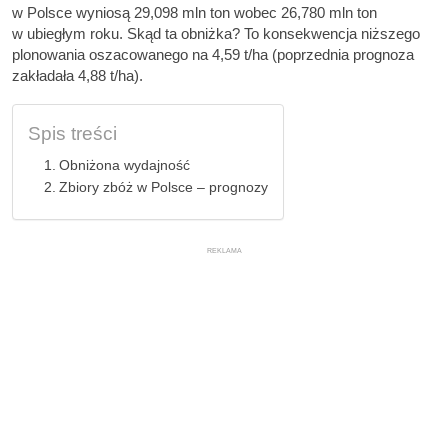
w Polsce wyniosą 29,098 mln ton wobec 26,780 mln ton
w ubiegłym roku. Skąd ta obniżka? To konsekwencja niższego
plonowania oszacowanego na 4,59 t/ha (poprzednia prognoza
zakładała 4,88 t/ha).
Spis treści
Obniżona wydajność
Zbiory zbóż w Polsce – prognozy
REKLAMA