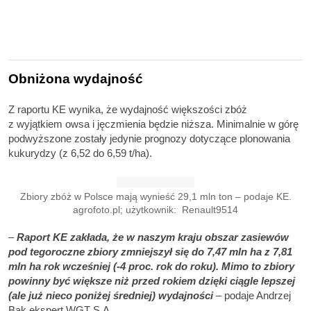
Obniżona wydajność
Z raportu KE wynika, że wydajność większości zbóż
z wyjątkiem owsa i jęczmienia będzie niższa. Minimalnie w górę
podwyższone zostały jedynie prognozy dotyczące plonowania
kukurydzy (z 6,52 do 6,59 t/ha).
Zbiory zbóż w Polsce mają wynieść 29,1 mln ton – podaje KE.
agrofoto.pl; użytkownik: Renault9514
–
Raport KE zakłada, że w naszym kraju obszar zasiewów
pod tegoroczne zbiory zmniejszył się do 7,47 mln ha z 7,81
mln ha rok wcześniej (-4 proc. rok do roku). Mimo to zbiory
powinny być większe niż przed rokiem dzięki ciągle lepszej
(ale już nieco poniżej średniej) wydajności
– podaje Andrzej
Bąk ekspert WGT S.A.