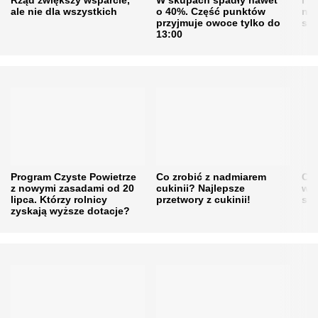
ale nie dla wszystkich
o 40%. Część punktów
naw
przyjmuje owoce tylko do
sku
13:00
Program Czyste Powietrze
Co zrobić z nadmiarem
Cen
z nowymi zasadami od 20
cukinii? Najlepsze
w h
lipca. Którzy rolnicy
przetwory z cukinii!
się
zyskają wyższe dotacje?