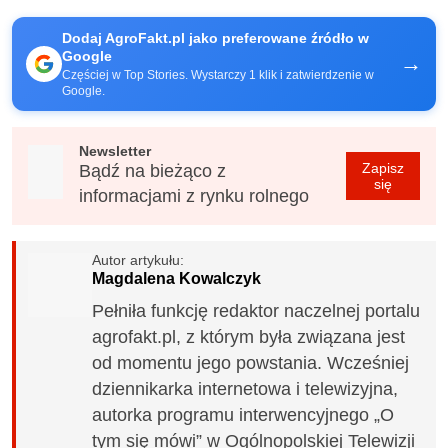
Dodaj AgroFakt.pl jako preferowane źródło w
Google
→
Częściej w Top Stories. Wystarczy 1 klik i zatwierdzenie w
Google.
Newsletter
Zapisz
Bądź na bieżąco z
się
informacjami z rynku rolnego
Autor artykułu:
Magdalena Kowalczyk
Pełniła funkcję redaktor naczelnej portalu
agrofakt.pl, z którym była związana jest
od momentu jego powstania. Wcześniej
dziennikarka internetowa i telewizyjna,
autorka programu interwencyjnego „O
tym się mówi” w Ogólnopolskiej Telewizji