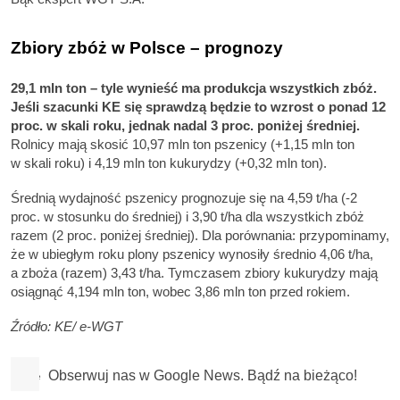
Zbiory zbóż w Polsce – prognozy
29,1 mln ton – tyle wynieść ma produkcja wszystkich zbóż.
Jeśli szacunki KE się sprawdzą będzie to wzrost o ponad 12
proc. w skali roku, jednak nadal 3 proc. poniżej średniej.
Rolnicy mają skosić 10,97 mln ton pszenicy (+1,15 mln ton
w skali roku) i 4,19 mln ton kukurydzy (+0,32 mln ton).
Średnią wydajność pszenicy prognozuje się na 4,59 t/ha (-2
proc. w stosunku do średniej) i 3,90 t/ha dla wszystkich zbóż
razem (2 proc. poniżej średniej). Dla porównania: przypominamy,
że w ubiegłym roku plony pszenicy wynosiły średnio 4,06 t/ha,
a zboża (razem) 3,43 t/ha. Tymczasem zbiory kukurydzy mają
osiągnąć 4,194 mln ton, wobec 3,86 mln ton przed rokiem.
Źródło: KE/ e-WGT
Obserwuj nas w Google News. Bądź na bieżąco!