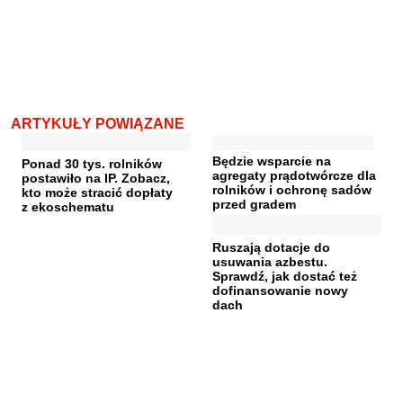
ARTYKUŁY POWIĄZANE
Będzie wsparcie na
Ponad 30 tys. rolników
agregaty prądotwórcze dla
postawiło na IP. Zobacz,
rolników i ochronę sadów
kto może stracić dopłaty
przed gradem
z ekoschematu
Ruszają dotacje do
usuwania azbestu.
Sprawdź, jak dostać też
dofinansowanie nowy
dach