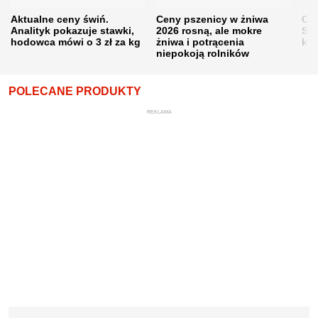
Aktualne ceny świń.
Ceny pszenicy w żniwa
Ce
Analityk pokazuje stawki,
2026 rosną, ale mokre
Sku
hodowca mówi o 3 zł za kg
żniwa i potrącenia
kon
niepokoją rolników
POLECANE PRODUKTY
REKLAMA