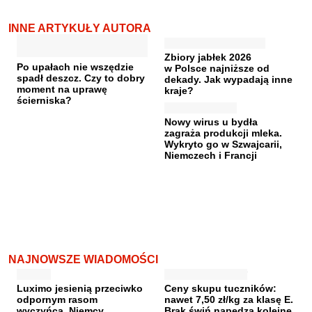
INNE ARTYKUŁY AUTORA
Zbiory jabłek 2026
Po upałach nie wszędzie
w Polsce najniższe od
spadł deszcz. Czy to dobry
dekady. Jak wypadają inne
moment na uprawę
kraje?
ścierniska?
Nowy wirus u bydła
zagraża produkcji mleka.
Wykryto go w Szwajcarii,
Niemczech i Francji
NAJNOWSZE WIADOMOŚCI
Luximo jesienią przeciwko
Ceny skupu tuczników:
odpornym rasom
nawet 7,50 zł/kg za klasę E.
wyczyńca. Niemcy
Brak świń napędza kolejne