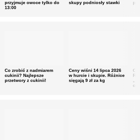
przyjmuje owoce tylko do
skupy podniosły stawki
pr
13:00
Co zrobić z nadmiarem
Ceny wiśni 14 lipca 2026
Cen
cukinii? Najlepsze
w hurcie i skupie. Różnice
Rol
przetwory z cukinii!
sięgają 9 zł za kg
„pe
obn