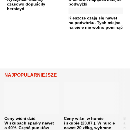
czasowo dopuściły
podwyżki
herbicyd
Kleszcze czają się nawet
na podwórku. Tych miejsc
na ciele nie wolno pominąć
NAJPOPULARNIEJSZE
Ceny wiśni dziś.
Ceny wiśni w hurcie
Będ
W skupach spadły nawet
i skupie (23.07.). W hurcie
agr
o 40%. Część punktów
nawet 20 zł/kg, wybrane
rol