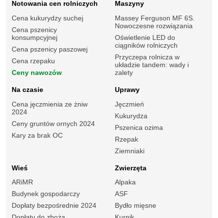
Notowania cen rolniczych
Maszyny
Cena kukurydzy suchej
Massey Ferguson MF 6S.
Nowoczesne rozwiązania
Cena pszenicy
konsumpcyjnej
Oświetlenie LED do
ciągników rolniczych
Cena pszenicy paszowej
Przyczepa rolnicza w
Cena rzepaku
układzie tandem: wady i
Ceny nawozów
zalety
Na czasie
Uprawy
Cena jęczmienia ze żniw
Jęczmień
2024
Kukurydza
Ceny gruntów ornych 2024
Pszenica ozima
Kary za brak OC
Rzepak
Ziemniaki
Wieś
Zwierzęta
ARiMR
Alpaka
Budynek gospodarczy
ASF
Dopłaty bezpośrednie 2024
Bydło mięsne
Dopłaty do zboża
Kurnik