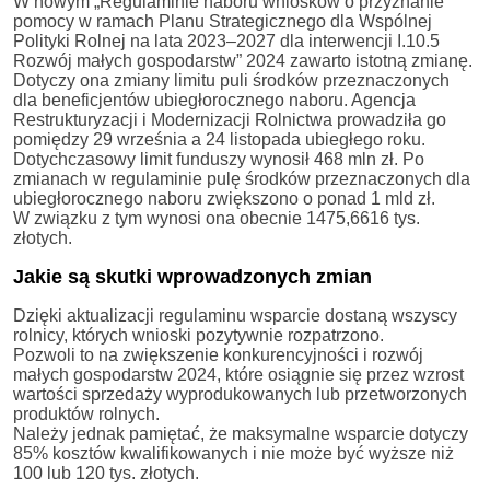
W nowym „Regulaminie naboru wniosków o przyznanie
pomocy w ramach Planu Strategicznego dla Wspólnej
Polityki Rolnej na lata 2023–2027 dla interwencji I.10.5
Rozwój małych gospodarstw” 2024 zawarto istotną zmianę.
Dotyczy ona zmiany limitu puli środków przeznaczonych
dla beneficjentów ubiegłorocznego naboru. Agencja
Restrukturyzacji i Modernizacji Rolnictwa prowadziła go
pomiędzy 29 września a 24 listopada ubiegłego roku.
Dotychczasowy limit funduszy wynosił 468 mln zł. Po
zmianach w regulaminie pulę środków przeznaczonych dla
ubiegłorocznego naboru zwiększono o ponad 1 mld zł.
W związku z tym wynosi ona obecnie 1475,6616 tys.
złotych.
Jakie są skutki wprowadzonych zmian
Dzięki aktualizacji regulaminu wsparcie dostaną wszyscy
rolnicy, których wnioski pozytywnie rozpatrzono.
Pozwoli to na zwiększenie konkurencyjności i rozwój
małych gospodarstw 2024, które osiągnie się przez wzrost
wartości sprzedaży wyprodukowanych lub przetworzonych
produktów rolnych.
Należy jednak pamiętać, że maksymalne wsparcie dotyczy
85% kosztów kwalifikowanych i nie może być wyższe niż
100 lub 120 tys. złotych.