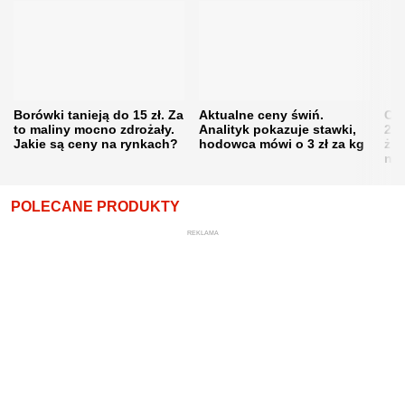
Borówki tanieją do 15 zł. Za
Aktualne ceny świń.
Cen
to maliny mocno zdrożały.
Analityk pokazuje stawki,
202
Jakie są ceny na rynkach?
hodowca mówi o 3 zł za kg
żni
nie
POLECANE PRODUKTY
REKLAMA