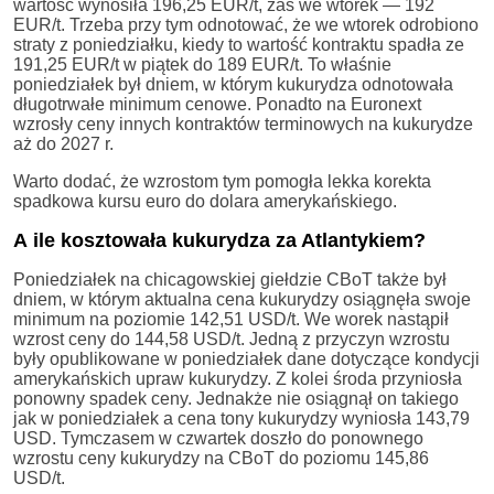
wartość wynosiła 196,25 EUR/t, zaś we wtorek — 192
EUR/t. Trzeba przy tym odnotować, że we wtorek odrobiono
straty z poniedziałku, kiedy to wartość kontraktu spadła ze
191,25 EUR/t w piątek do 189 EUR/t. To właśnie
poniedziałek był dniem, w którym kukurydza odnotowała
długotrwałe minimum cenowe. Ponadto na Euronext
wzrosły ceny innych kontraktów terminowych na kukurydze
aż do 2027 r.
Warto dodać, że wzrostom tym pomogła lekka korekta
spadkowa kursu euro do dolara amerykańskiego.
A ile kosztowała kukurydza za Atlantykiem?
Poniedziałek na chicagowskiej giełdzie CBoT także był
dniem, w którym aktualna cena kukurydzy osiągnęła swoje
minimum na poziomie 142,51 USD/t. We worek nastąpił
wzrost ceny do 144,58 USD/t. Jedną z przyczyn wzrostu
były opublikowane w poniedziałek dane dotyczące kondycji
amerykańskich upraw kukurydzy. Z kolei środa przyniosła
ponowny spadek ceny. Jednakże nie osiągnął on takiego
jak w poniedziałek a cena tony kukurydzy wyniosła 143,79
USD. Tymczasem w czwartek doszło do ponownego
wzrostu ceny kukurydzy na CBoT do poziomu 145,86
USD/t.