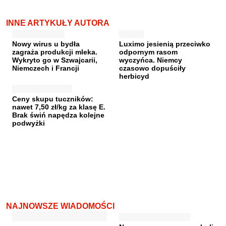
INNE ARTYKUŁY AUTORA
Nowy wirus u bydła
Luximo jesienią przeciwko
zagraża produkcji mleka.
odpornym rasom
Wykryto go w Szwajcarii,
wyczyńca. Niemcy
Niemczech i Francji
czasowo dopuściły
herbicyd
Ceny skupu tuczników:
nawet 7,50 zł/kg za klasę E.
Brak świń napędza kolejne
podwyżki
NAJNOWSZE WIADOMOŚCI