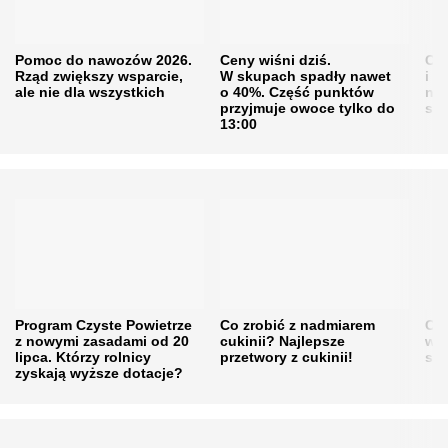
Pomoc do nawozów 2026.
Ceny wiśni dziś.
Cen
Rząd zwiększy wsparcie,
W skupach spadły nawet
i s
ale nie dla wszystkich
o 40%. Część punktów
naw
przyjmuje owoce tylko do
sku
13:00
Program Czyste Powietrze
Co zrobić z nadmiarem
Cen
z nowymi zasadami od 20
cukinii? Najlepsze
w h
lipca. Którzy rolnicy
przetwory z cukinii!
się
zyskają wyższe dotacje?