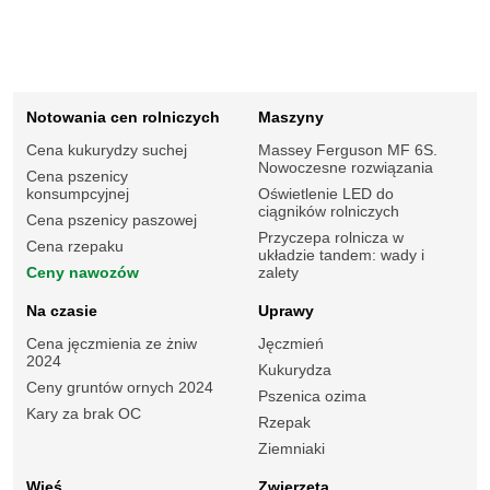
Notowania cen rolniczych
Maszyny
Cena kukurydzy suchej
Massey Ferguson MF 6S.
Nowoczesne rozwiązania
Cena pszenicy
konsumpcyjnej
Oświetlenie LED do
ciągników rolniczych
Cena pszenicy paszowej
Przyczepa rolnicza w
Cena rzepaku
układzie tandem: wady i
Ceny nawozów
zalety
Na czasie
Uprawy
Cena jęczmienia ze żniw
Jęczmień
2024
Kukurydza
Ceny gruntów ornych 2024
Pszenica ozima
Kary za brak OC
Rzepak
Ziemniaki
Wieś
Zwierzęta