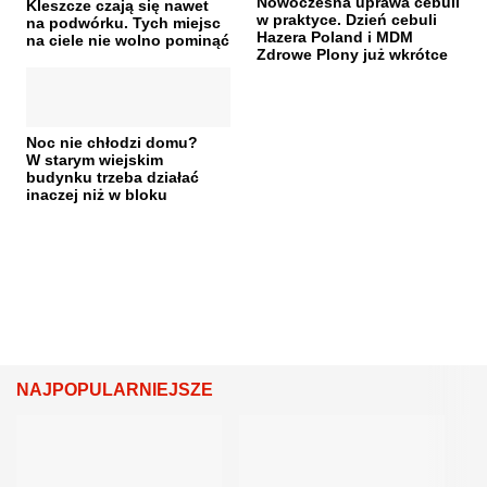
Nowoczesna uprawa cebuli
Kleszcze czają się nawet
w praktyce. Dzień cebuli
na podwórku. Tych miejsc
Hazera Poland i MDM
na ciele nie wolno pominąć
Zdrowe Plony już wkrótce
Noc nie chłodzi domu?
W starym wiejskim
budynku trzeba działać
inaczej niż w bloku
NAJPOPULARNIEJSZE