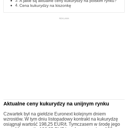
A jakie są aktualne ceny kukurydzy na polskim rynku?
Cena kukurydzy na kiszonkę
REKLAMA
Aktualne ceny kukurydzy na unijnym rynku
Czwartek był na giełdzie Euronext kolejnym dniem
wzrostów. W tym dniu listopadowy kontrakt na kukurydzę
osiągnął wartość 198,25 EUR/t. Tymczasem w środę jego