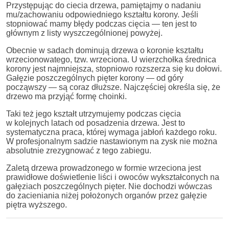
Przystępując do ciecia drzewa, pamiętajmy o nadaniu
mu/zachowaniu odpowiedniego kształtu korony. Jeśli
stopniować mamy błędy podczas cięcia — ten jest to
głównym z listy wyszczególnionej powyżej.
Obecnie w sadach dominują drzewa o koronie kształtu
wrzecionowatego, tzw. wrzeciona. U wierzchołka średnica
korony jest najmniejsza, stopniowo rozszerza się ku dołowi.
Gałęzie poszczególnych pięter korony — od góry
począwszy — są coraz dłuższe. Najczęściej określa się, że
drzewo ma przyjąć formę choinki.
Taki też jego kształt utrzymujemy podczas cięcia
w kolejnych latach od posadzenia drzewa. Jest to
systematyczna praca, której wymaga jabłoń każdego roku.
W profesjonalnym sadzie nastawionym na zysk nie można
absolutnie zrezygnować z tego zabiegu.
Zaletą drzewa prowadzonego w formie wrzeciona jest
prawidłowe doświetlenie liści i owoców wykształconych na
gałęziach poszczególnych pięter. Nie dochodzi wówczas
do zacieniania niżej położonych organów przez gałęzie
piętra wyższego.