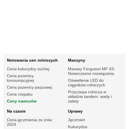
Notowania cen rolniczych
Maszyny
Cena kukurydzy suchej
Massey Ferguson MF 6S.
Nowoczesne rozwiązania
Cena pszenicy
konsumpcyjnej
Oświetlenie LED do
ciągników rolniczych
Cena pszenicy paszowej
Przyczepa rolnicza w
Cena rzepaku
układzie tandem: wady i
Ceny nawozów
zalety
Na czasie
Uprawy
Cena jęczmienia ze żniw
Jęczmień
2024
Kukurydza