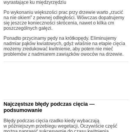
wyrastające ku międzyrzędziu
Po wykonaniu większości prac przy drzewie warto „rzucić
na nie okiem” z pewnej odległości. Wówczas dopatrujemy
się jeszcze konieczności skrócenia, nawet o kilka cm
poszczególnych gałęzi.
Ponadto przycinamy pędy na krótkopędy. Eliminujemy
nadmiar pąków kwiatowych, gdyż właśnie na etapie cięcia
możemy zredukować kwitnienie, aby potem nie mieć
problemów z nadmiarem zawiązków owoców na drzewie.
Najczęstsze błędy podczas cięcia —
podsumowanie
Błędy podczas cięcia rzadko kiedy wybaczają
w późniejszym przebiegu wegetacji. Oczywiście część
można naprawić sukcesywnie do czasu kwitnienia.