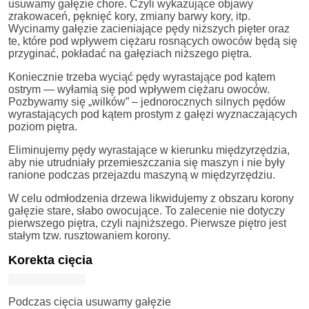
usuwamy gałęzie chore. Czyli wykazujące objawy
zrakowaceń, pęknięć kory, zmiany barwy kory, itp.
Wycinamy gałęzie zacieniające pędy niższych pięter oraz
te, które pod wpływem ciężaru rosnących owoców będą się
przyginać, pokładać na gałęziach niższego piętra.
Koniecznie trzeba wyciąć pędy wyrastające pod kątem
ostrym — wyłamią się pod wpływem ciężaru owoców.
Pozbywamy się „wilków” – jednorocznych silnych pędów
wyrastających pod kątem prostym z gałęzi wyznaczających
poziom piętra.
Eliminujemy pędy wyrastające w kierunku międzyrzędzia,
aby nie utrudniały przemieszczania się maszyn i nie były
ranione podczas przejazdu maszyną w międzyrzędziu.
W celu odmłodzenia drzewa likwidujemy z obszaru korony
gałęzie stare, słabo owocujące. To zalecenie nie dotyczy
pierwszego piętra, czyli najniższego. Pierwsze piętro jest
stałym tzw. rusztowaniem korony.
Korekta cięcia
Podczas cięcia usuwamy gałęzie