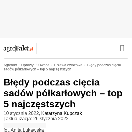
Agrofakt
Uprawy
Owoce
Drzewa owocowe
Błędy podczas cięcia
sadów półkarłowych – top 5 najczęstszych
Błędy podczas cięcia
sadów półkarłowych – top
5 najczęstszych
10 stycznia 2022
,
Katarzyna Kupczak
| aktualizacja:
26 stycznia 2022
fot. Anita Łukawska