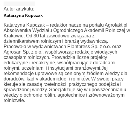
Autor artykułu:
Katarzyna Kupczak
Katarzyna Kupczak – redaktor naczelna portalu Agrofakt.pl.
Absolwentka Wydziału Ogrodniczego Akademii Rolniczej w
Krakowie. Od 30 lat zawodowo związana z
dziennikarstwem rolniczym i branżą wydawniczą.
Pracowała w wydawnictwach Plantpress Sp. z o.o. oraz
Agrosan Sp. z o.o., współtworząc redakcje wiodących
czasopism rolniczych. Prowadziła liczne projekty
edukacyjne i redakcyjne, współpracując z doradcami
rolnymi, uczelniami i instytucjami branżowymi.Jej
rekomendacje uprawowe są cenionym źródłem wiedzy dla
doradców, kadry akademickiej i rolników. W swojej pracy
kieruje się zasadą rzetelności, praktycznego podejścia i
sprawdzonej wiedzy. Specjalizuje się w upowszechnianiu
wiedzy o ochronie roślin, agrotechnice i zrównoważonym
rolnictwie.