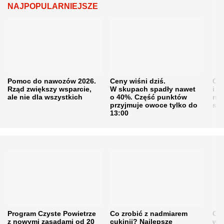
NAJPOPULARNIEJSZE
Pomoc do nawozów 2026.
Ceny wiśni dziś.
Cen
Rząd zwiększy wsparcie,
W skupach spadły nawet
i s
ale nie dla wszystkich
o 40%. Część punktów
naw
przyjmuje owoce tylko do
sku
13:00
Program Czyste Powietrze
Co zrobić z nadmiarem
Cen
z nowymi zasadami od 20
cukinii? Najlepsze
w h