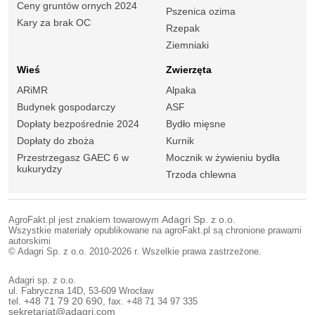
Ceny gruntów ornych 2024
Pszenica ozima
Kary za brak OC
Rzepak
Ziemniaki
Wieś
Zwierzęta
ARiMR
Alpaka
Budynek gospodarczy
ASF
Dopłaty bezpośrednie 2024
Bydło mięsne
Dopłaty do zboża
Kurnik
Przestrzegasz GAEC 6 w
Mocznik w żywieniu bydła
kukurydzy
Trzoda chlewna
AgroFakt.pl jest znakiem towarowym
Adagri Sp. z o.o.
Wszystkie materiały opublikowane na agroFakt.pl są chronione prawami
autorskimi
© Adagri Sp. z o.o. 2010-2026 r. Wszelkie prawa zastrzeżone.
Adagri sp. z o.o.
ul. Fabryczna 14D, 53-609 Wrocław
tel.
+48 71 79 20 690
, fax. +48 71 34 97 335
sekretariat@adagri.com