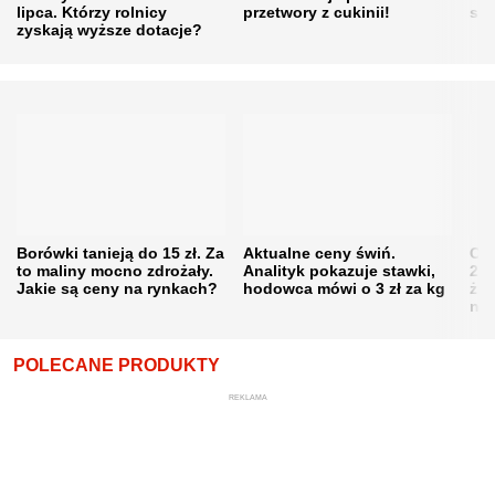
lipca. Którzy rolnicy
przetwory z cukinii!
się
zyskają wyższe dotacje?
Borówki tanieją do 15 zł. Za
Aktualne ceny świń.
Cen
to maliny mocno zdrożały.
Analityk pokazuje stawki,
202
Jakie są ceny na rynkach?
hodowca mówi o 3 zł za kg
żni
nie
POLECANE PRODUKTY
REKLAMA