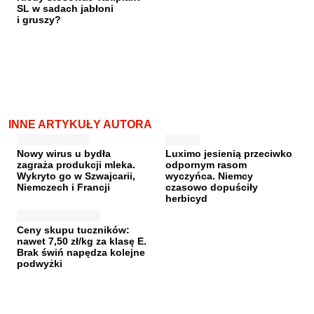
SL w sadach jabłoni
i gruszy?
INNE ARTYKUŁY AUTORA
Nowy wirus u bydła
Luximo jesienią przeciwko
zagraża produkcji mleka.
odpornym rasom
Wykryto go w Szwajcarii,
wyczyńca. Niemcy
Niemczech i Francji
czasowo dopuściły
herbicyd
Ceny skupu tuczników:
nawet 7,50 zł/kg za klasę E.
Brak świń napędza kolejne
podwyżki