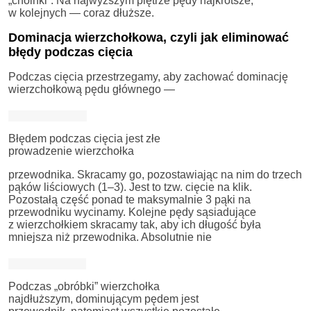
„choinki”. Na najwyższym piętrze pędy najkrótsze,
w kolejnych — coraz dłuższe.
Dominacja wierzchołkowa, czyli jak eliminować
błędy podczas cięcia
Podczas cięcia przestrzegamy, aby zachować dominację
wierzchołkową pędu głównego —
Błędem podczas cięcia jest złe
prowadzenie wierzchołka
przewodnika. Skracamy go, pozostawiając na nim do trzech
pąków liściowych (1–3). Jest to tzw. cięcie na klik.
Pozostałą część ponad te maksymalnie 3 pąki na
przewodniku wycinamy. Kolejne pędy sąsiadujące
z wierzchołkiem skracamy tak, aby ich długość była
mniejsza niż przewodnika. Absolutnie nie
Podczas „obróbki” wierzchołka
najdłuższym, dominującym pędem jest