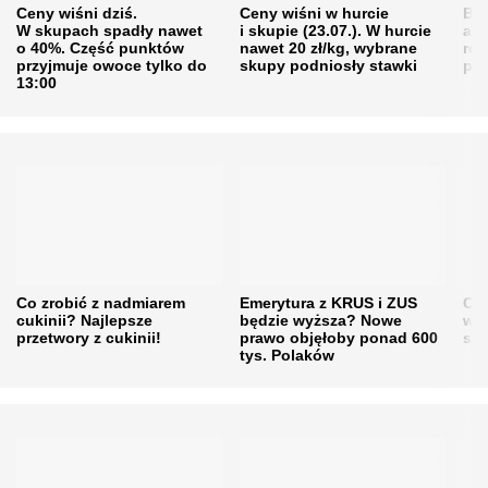
Ceny wiśni dziś.
Ceny wiśni w hurcie
Będ
W skupach spadły nawet
i skupie (23.07.). W hurcie
agr
o 40%. Część punktów
nawet 20 zł/kg, wybrane
rol
przyjmuje owoce tylko do
skupy podniosły stawki
pr
13:00
Co zrobić z nadmiarem
Emerytura z KRUS i ZUS
Cen
cukinii? Najlepsze
będzie wyższa? Nowe
w h
przetwory z cukinii!
prawo objęłoby ponad 600
się
tys. Polaków