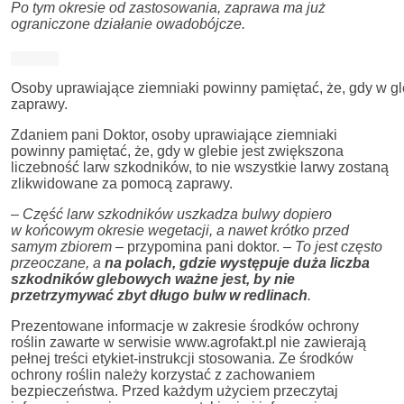
Po tym okresie od zastosowania, zaprawa ma już
ograniczone działanie owadobójcze.
Osoby uprawiające ziemniaki powinny pamiętać, że, gdy w gl
zaprawy.
Zdaniem pani Doktor, osoby uprawiające ziemniaki
powinny pamiętać, że, gdy w glebie jest zwiększona
liczebność larw szkodników, to nie wszystkie larwy zostaną
zlikwidowane za pomocą zaprawy.
–
Część larw szkodników uszkadza bulwy dopiero
w końcowym okresie wegetacji, a nawet krótko przed
samym zbiorem
– przypomina pani doktor.
– To jest często
przeoczane, a
na polach, gdzie występuje duża liczba
szkodników glebowych ważne jest, by nie
przetrzymywać zbyt długo bulw w redlinach
.
Prezentowane informacje w zakresie środków ochrony
roślin zawarte w serwisie www.agrofakt.pl nie zawierają
pełnej treści etykiet-instrukcji stosowania. Ze środków
ochrony roślin należy korzystać z zachowaniem
bezpieczeństwa. Przed każdym użyciem przeczytaj