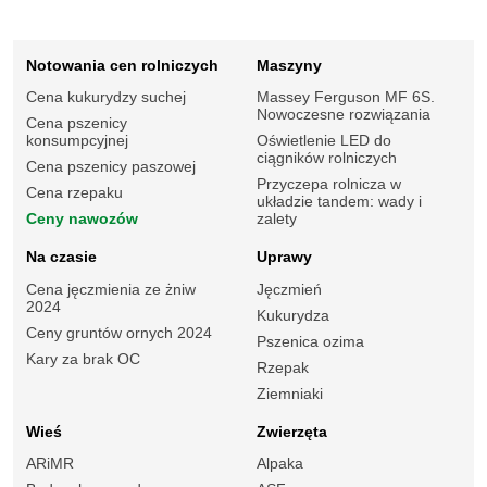
Notowania cen rolniczych
Maszyny
Cena kukurydzy suchej
Massey Ferguson MF 6S.
Nowoczesne rozwiązania
Cena pszenicy
konsumpcyjnej
Oświetlenie LED do
ciągników rolniczych
Cena pszenicy paszowej
Przyczepa rolnicza w
Cena rzepaku
układzie tandem: wady i
Ceny nawozów
zalety
Na czasie
Uprawy
Cena jęczmienia ze żniw
Jęczmień
2024
Kukurydza
Ceny gruntów ornych 2024
Pszenica ozima
Kary za brak OC
Rzepak
Ziemniaki
Wieś
Zwierzęta
ARiMR
Alpaka