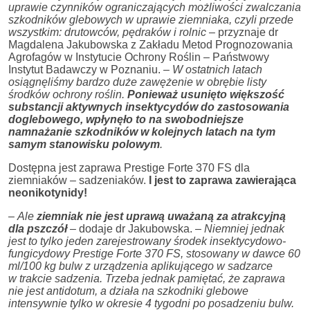
uprawie czynników ograniczających możliwości zwalczania
szkodników glebowych w uprawie ziemniaka, czyli przede
wszystkim: drutowców, pędraków i rolnic
– przyznaje dr
Magdalena Jakubowska z Zakładu Metod Prognozowania
Agrofagów w Instytucie Ochrony Roślin – Państwowy
Instytut Badawczy w Poznaniu.
– W ostatnich latach
osiągnęliśmy bardzo duże zawężenie w obrębie listy
środków ochrony roślin.
Ponieważ usunięto większość
substancji aktywnych insektycydów do zastosowania
doglebowego, wpłynęło to na swobodniejsze
namnażanie szkodników w kolejnych latach na tym
samym stanowisku polowym
.
Dostępna jest zaprawa Prestige Forte 370 FS dla
ziemniaków – sadzeniaków.
I jest to zaprawa zawierająca
neonikotynidy!
–
Ale
ziemniak nie jest uprawą uważaną za atrakcyjną
dla pszczół
– dodaje dr Jakubowska.
– Niemniej jednak
jest to tylko jeden zarejestrowany środek insektycydowo-
fungicydowy Prestige Forte 370 FS, stosowany w dawce 60
ml/100 kg bulw z urządzenia aplikującego w sadzarce
w trakcie sadzenia. Trzeba jednak pamiętać, że zaprawa
nie jest antidotum, a działa na szkodniki glebowe
intensywnie tylko w okresie 4 tygodni po posadzeniu bulw.