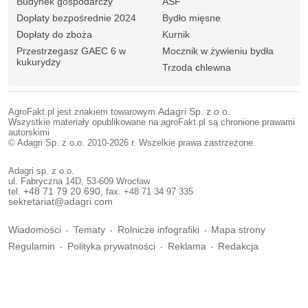
Budynek gospodarczy
ASF
Dopłaty bezpośrednie 2024
Bydło mięsne
Dopłaty do zboża
Kurnik
Przestrzegasz GAEC 6 w
Mocznik w żywieniu bydła
kukurydzy
Trzoda chlewna
AgroFakt.pl jest znakiem towarowym
Adagri Sp. z o.o.
Wszystkie materiały opublikowane na agroFakt.pl są chronione prawami
autorskimi
© Adagri Sp. z o.o. 2010-2026 r. Wszelkie prawa zastrzeżone.
Adagri sp. z o.o.
ul. Fabryczna 14D, 53-609 Wrocław
tel.
+48 71 79 20 690
, fax. +48 71 34 97 335
sekretariat@adagri.com
Wiadomości
Tematy
Rolnicze infografiki
Mapa strony
Regulamin
Polityka prywatności
Reklama
Redakcja