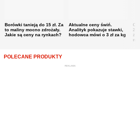
Borówki tanieją do 15 zł. Za
Aktualne ceny świń.
Cen
to maliny mocno zdrożały.
Analityk pokazuje stawki,
202
Jakie są ceny na rynkach?
hodowca mówi o 3 zł za kg
żni
nie
POLECANE PRODUKTY
REKLAMA